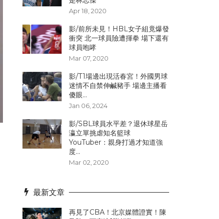
是林志傑
Apr 18, 2020
影/前所未見！HBL女子組竟爆發
衝突 北一球員險遭揮拳 場下還有
球員咆哮
Mar 07, 2020
影/T1場邊出現活春宮！外國男球
迷情不自禁伸鹹豬手 場邊主播看
傻眼...
Jan 06, 2024
影/SBL球員水平差？退休球星岳
瀛立單挑虐知名籃球
YouTuber：親身打過才知道強
度...
Mar 02, 2020
最新文章
再見了CBA！北京媒體證實！陳