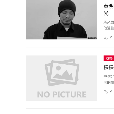
黃明
光
馬來
他過往
但據
Y
費第
娛樂
粿粿
中信
間的
中握
Y
託調