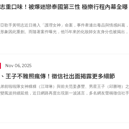
志重口味！被爆迷戀泰國第三性 極樂行程內幕全曝
西亞歌手黃明志近日捲入「護理女神」命案，事件牽連出毒品與情感糾葛
形象因此重創。而隨著案件曝光，他15年來的化妝師女友身分也被揭出，
悉黃明志私下生活複雜，身邊另有多位「玩樂對象」，甚至多次前往泰國
三性風俗業者，生活細節引發外界譁然。
Nov 06, 2025
、王子不雅照瘋傳！徵信社出面揭露更多細節
兄弟前啦啦隊女神粿粿（江瑋琳）與前夫范姜彥豐、男星王子（邱勝翊）
婚變風波持續延燒，近日網路再度出現新一波謠言，多名網友聲稱徵信社
有粿粿與王子的不雅照片，甚至暗示有影像外流，引發社群熱議。對此，
查本案的立達徵信社執行長謝智博罕見發聲澄清，強調此為「不實傳言」