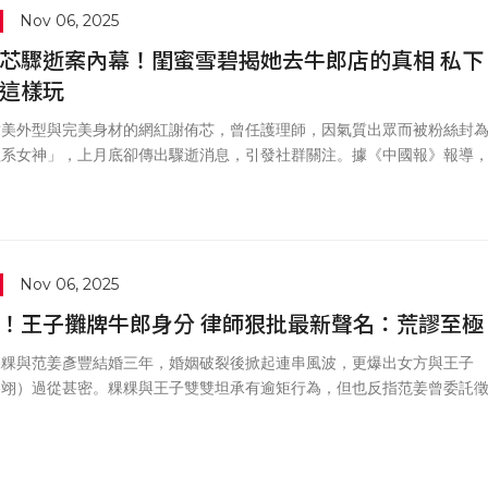
Nov 06, 2025
芯驟逝案內幕！閨蜜雪碧揭她去牛郎店的真相 私下
這樣玩
甜美外型與完美身材的網紅謝侑芯，曾任護理師，因氣質出眾而被粉絲封
理系女神」，上月底卻傳出驟逝消息，引發社群關注。據《中國報》報導
歌手黃明志也捲入此案；《星洲網》則指出，謝侑芯遺體在浴缸中，但浴
面未見水漬，案件疑點引發討論。黃明志目前已主動向警方投案。
Nov 06, 2025
！王子攤牌牛郎身分 律師狠批最新聲名：荒謬至極
粿粿與范姜彥豐結婚三年，婚姻破裂後掀起連串風波，更爆出女方與王子
勝翊）過從甚密。粿粿與王子雙雙坦承有逾矩行為，但也反指范姜曾委託
證、主動提議離婚並求償1600萬元。王子日前發聲道歉，強調自己並非
破裂的主因；不過律師雷丘在節目《新聞挖挖哇》中直批他的第一波聲明
謬至極」，更語出驚人表示：「若要脫罪，王子只能說自己是牛郎。」