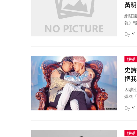
黃明
網紅謝
報》
發函
Y
娛樂
史詩
把我
因涉
爆料
過去
Y
一起
上流
娛樂