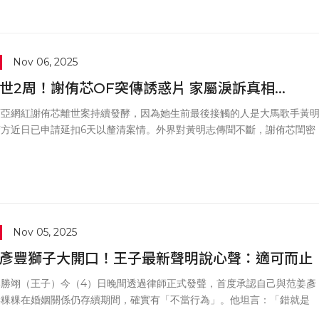
早已有女友，直言「是渣中之渣」。
Nov 06, 2025
世2周！謝侑芯OF突傳誘惑片 家屬淚訴真相...
西亞網紅謝侑芯離世案持續發酵，因為她生前最後接觸的人是大馬歌手黃
警方近日已申請延扣6天以釐清案情。外界對黃明志傳聞不斷，謝侑芯閨密
安近日更出面反擊，怒斥黃明志「心裡有鬼」，並爆料他事後疑似試圖以
解，甚至在供詞中試圖將毒品來源推給死者，「他竟然說藥物包裝是繁體
想撇清自己，太沒擔當了！」
Nov 05, 2025
彥豐獅子大開口！王子最新聲明說心聲：適可而止
邱勝翊（王子）今（4）日晚間透過律師正式發聲，首度承認自己與范姜彥
妻粿粿在婚姻關係仍存續期間，確實有「不當行為」。他坦言：「錯就是
沒有任何理由與藉口。」並向當事人表達歉意。