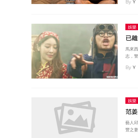
Y
指他
娛樂
已離
馬來
志，
謝薇
Y
錢和
字，
娛樂
范姜
藝人
豐之
錯，