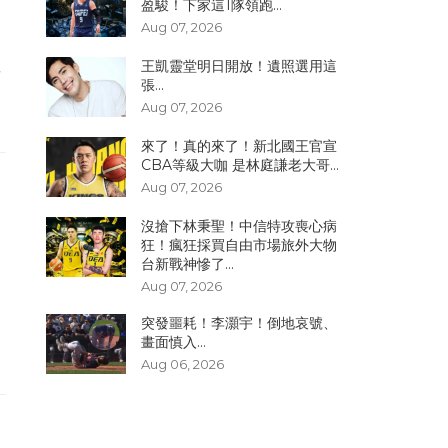
盈駿！下家這1隊領跑...
Aug 07, 2026
王凱靈堂明日開放！遺照選用這
方
張...
Aug 07, 2026
來了！真的來了！新北國王官宣
CBA等級大咖 是林庭謙老大哥...
Aug 07, 2026
沒搶下林秉聖！中信特攻喪心病
狂！瘋狂採買自由市場旅外大物
台新戰神慘了...
Aug 07, 2026
中
突發噩耗！李灝宇！倒地哀號、
，
畫面慎入...
路
Aug 06, 2026