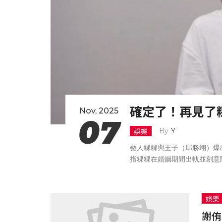
確定了！再見了
Nov, 2025
07
Y
娛樂
藝人粿粿與王子（邱勝翊）爆
指粿粿在婚姻期間出軌並刻意
范姜收入不穩、對家庭疏於照
遭所屬經紀公司「好看娛樂」
娛樂
謝侑