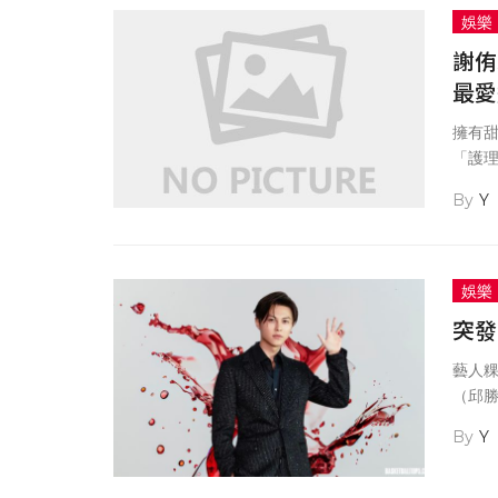
娛樂
謝侑
最愛
擁有
「護
大馬
Y
及地
娛樂
突發
藝人
（邱
信社蒐
Y
婚姻
「荒