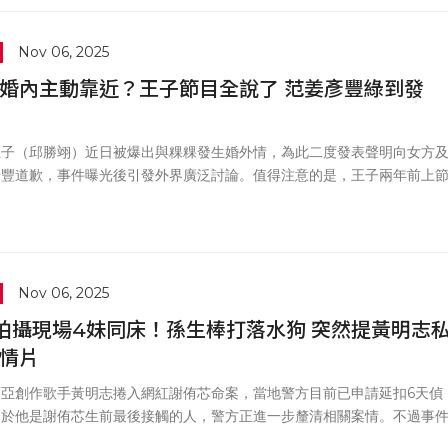
Nov 06, 2025
婚內主動靠近？王子節目全說了 范姜彥豐綠到發
王子（邱勝翊）近日被爆出與粿粿發生婚外情，為此二度發表聲明向女方
彥豐道歉，事件曝光後引發外界廣泛討論。值得注意的是，王子兩年前上
論自身感情觀的片段，也被網友重新翻出討論。
Nov 06, 2025
拍攝現場4妹同床！孫生棒打落水狗 突然提黃明志
情片
西亞創作歌手黃明志捲入網紅謝侑芯命案，當地警方目前已申請延扣6天偵
由於他是謝侑芯生前最後接觸的人，警方正進一步釐清相關案情。不過事
後，外界傳聞不斷，謝侑芯的網紅好友謝薇安痛批黃明志「心裡有鬼」，