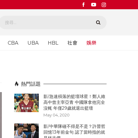
CBA
UBA
HBL
社會
娛樂
熱門話題
影/急速殞落的籃壇球星！鄭人維
高中曾主宰亞青 中國隊拿他完全
沒輒 年僅29歲就退出籃壇
May 04, 2020
影/中華隊碰不得是不是？許晉哲
回憶13年前金句 認了當時指的就