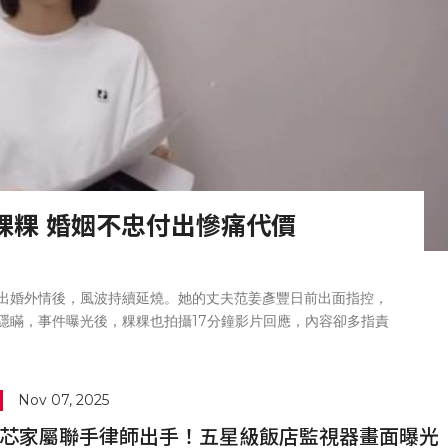
粿粿 婚姻不忠付出慘痛代價
出婚外情後，風波持續延燒。她的丈夫范姜彥豐日前出面指控，
隱瞞，事件曝光後，粿粿也拍攝17分鐘影片回應，內容卻多指責
顧，反將婚姻破裂歸咎於對方。今（7）日又有消息指出，粿粿已
解約除名。
Nov 07, 2025
芯家屬聯手律師出手！五星級飯店監視器畫面曝光