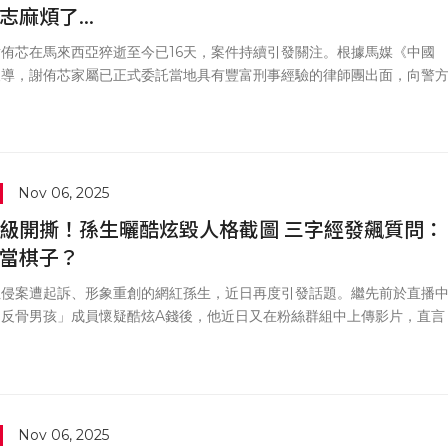
志麻煩了...
侑芯在馬來西亞猝逝至今已16天，案件持續引發關注。根據馬媒《中國
報導，謝侑芯家屬已正式委託當地具有豐富刑事經驗的律師團出面，向警
要求全面調取案發飯店的監視器畫面與相關資料，盼能釐清案情全貌。
Nov 06, 2025
級開撕！孫生曬酷炫毀人格截圖 三字經發飆質問：
當棋子？
性侵案遭起訴、形象重創的網紅孫生，近日再度引發話題。繼先前於直播
「反骨男孩」成員懷疑酷炫A錢後，他近日又在粉絲群組中上傳影片，直言
業配酬勞「自己只拿到十分之一」，並氣憤表示：「反骨是我們一起創的
打拼的，結果我一毛都沒拿到。」影片上傳後雖隨即刪除，但內容已在網
傳，引發粉絲熱議。
Nov 06, 2025