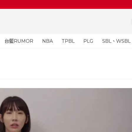
台籃RUMOR
NBA
TPBL
PLG
SBL、WSBL