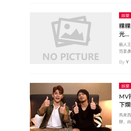
娛樂
粿粿
光...
藝人
范姜
目談
Y
娛樂
MV
下爛
馬來
辦。
曝光