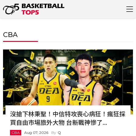
CBA
沒搶下林秉聖！中信特攻喪心病狂！瘋狂採
買自由市場旅外大物 台新戰神慘了...
CBA
Aug 07, 2026
Q