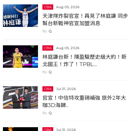
CBA
Aug 05, 2026
天津隊炸裂官宣！再見了林庭謙 同步
幫台新戰神官宣加盟消息
Q
CBA
Aug 05, 2026
林庭謙台新！陳盈駿歷史級大約！新
北國王！炸了！TPBL....
Q
CBA
Jul 31, 2026
官宣！中信特攻重磅補強 旅外2年大
咖3D海歸...
Q
CBA
Jul 31, 2026