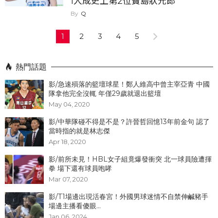
1人成史上第2位寶島狀元郎
Q
1
2
3
4
5
熱門話題
影/急速殞落的籃壇球星！鄭人維高中曾主宰亞青 中國
隊拿他完全沒輒 年僅29歲就退出籃壇
May 04, 2020
影/中華隊碰不得是不是？許晉哲回憶13年前金句 認了
當時指的就是林志傑
Apr 18, 2020
影/前所未見！HBL女子組竟爆發衝突 北一球員險遭揮
拳 場下還有球員咆哮
Mar 07, 2020
影/T1場邊出現活春宮！外國男球迷情不自禁伸鹹豬手
場邊主播看傻眼...
Jan 06, 2024