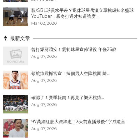
影/SBL球員水平差？退休球星岳瀛立單挑虐知名籃球
YouTuber：親身打過才知道強度...
Mar 02, 2020
最新文章
曾打爆蔣淯安！雲豹球星宣佈退役 年僅26歲
Aug 07, 2026
領航猿震撼官宣！辣個男人空降桃園 陳...
Aug 07, 2026
確認了！賽季報銷！再見了樂天桃猿...
Aug 07, 2026
97萬網紅肥大叔猝逝！3天前直播最後4字成遺言
Aug 07, 2026