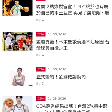
晚間12點炸裂官宣！PLG終於也有屬
於自己的本土巨星 再見了盧峻翔、聯
盟門面換人...
Q
CBA
Jul 30, 2026
籃壇異類！林秉聖談滴酒不沾原因 台
灣球員自律之王
Q
CBA
Jul 30, 2026
正式簽約！劉錚確認動向
Q
CBA
Jul 28, 2026
CBA選秀結果出爐！台灣2球員中選