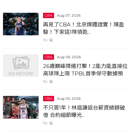
CBA
Aug 07, 2026
再見了CBA！北京媒體證實！陳盈
駿！下家這1隊領跑...
Q
CBA
Aug 06, 2026
26歲巔峰降維打擊！2能力能直接拉
高球隊上限 TPBL首季保守數據預
測...
Q
CBA
Aug 05, 2026
不只簽1年！林庭謙返台薪資總額破
億 合約細節曝光...
Q