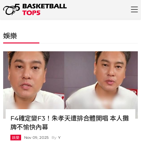
娛樂
F4確定變F3！朱孝天遭排合體開唱 本人攤
牌不愉快內幕
娛樂
Nov 09, 2025
Y