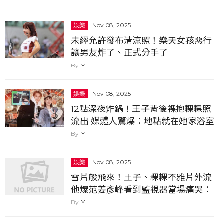
娛樂
Nov 08, 2025
未經允許發布清涼照！樂天女孩惡行
讓男友炸了、正式分手了
Y
娛樂
Nov 08, 2025
12點深夜炸鍋！王子背後裸抱粿粿照
流出 媒體人驚爆：地點就在她家浴室
Y
娛樂
Nov 08, 2025
雪片般飛來！王子、粿粿不雅片外流
他爆范姜彥峰看到監視器當場痛哭：
好痛！
Y