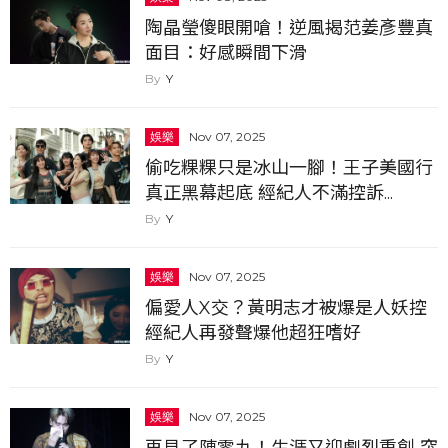
陶晶瑩傻眼開嗆！逆風揭范姜彥豐真
面目：好感瞬間下滑
Y
娛樂
Nov 07, 2025
偷吃粿粿只是冰山一腳！王子美國行
真正黑幕起底 經紀人不滿控訴...
Y
娛樂
Nov 07, 2025
偏愛人X交？黃明志才被爆是人妖控
經紀人再發聲爆他超狂嗜好
Y
娛樂
Nov 07, 2025
再見了陳零九！生涯又迎劇烈重創 突