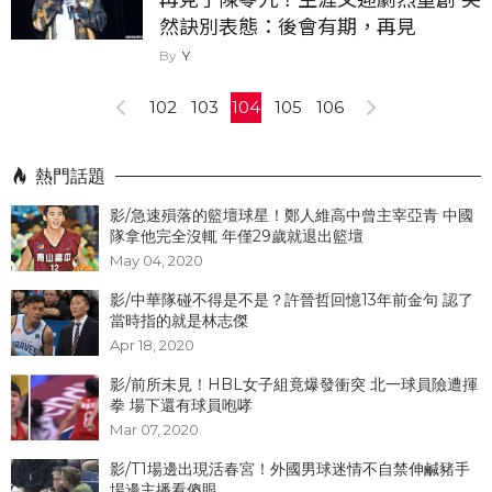
然訣別表態：後會有期，再見
Y
102
103
104
105
106
熱門話題
影/急速殞落的籃壇球星！鄭人維高中曾主宰亞青 中國
隊拿他完全沒輒 年僅29歲就退出籃壇
May 04, 2020
影/中華隊碰不得是不是？許晉哲回憶13年前金句 認了
當時指的就是林志傑
Apr 18, 2020
影/前所未見！HBL女子組竟爆發衝突 北一球員險遭揮
拳 場下還有球員咆哮
Mar 07, 2020
影/T1場邊出現活春宮！外國男球迷情不自禁伸鹹豬手
場邊主播看傻眼...