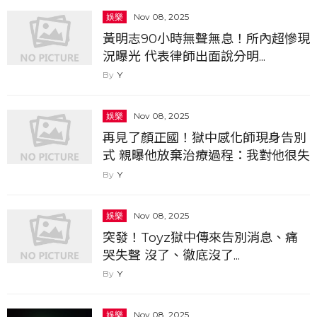
娛樂
Nov 08, 2025
黃明志90小時無聲無息！所內超慘現
況曝光 代表律師出面說分明...
Y
娛樂
Nov 08, 2025
再見了顏正國！獄中感化師現身告別
式 親曝他放棄治療過程：我對他很失
望
Y
娛樂
Nov 08, 2025
突發！Toyz獄中傳來告別消息、痛
哭失聲 沒了、徹底沒了...
Y
娛樂
Nov 08, 2025