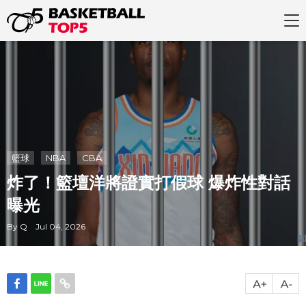
籃球
NBA
CBA
炸了！籃壇洋將證實打假球 爆炸性對話
曝光
By Q Jul 04, 2026