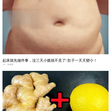
起床就先做件事，沒三天小腹就不見了! 肚子一天天變小！
PR・新素簡