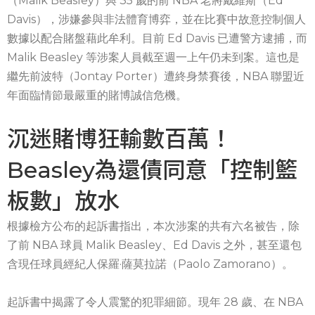
（Malik Beasley）與 35 歲的前 NBA 老將戴維斯（Ed
Davis），涉嫌參與非法體育博弈，並在比賽中故意控制個人
數據以配合賭盤藉此牟利。目前 Ed Davis 已遭警方逮捕，而
Malik Beasley 等涉案人員截至週一上午仍未到案。這也是
繼先前波特（Jontay Porter）遭終身禁賽後，NBA 聯盟近
年面臨情節最嚴重的賭博誠信危機。
沉迷賭博狂輸數百萬！
Beasley為還債同意「控制籃
板數」放水
根據檢方公布的起訴書指出，本次涉案的共有六名被告，除
了前 NBA 球員 Malik Beasley、Ed Davis 之外，甚至還包
含現任球員經紀人保羅·薩莫拉諾（Paolo Zamorano）。
起訴書中揭露了令人震驚的犯罪細節。現年 28 歲、在 NBA