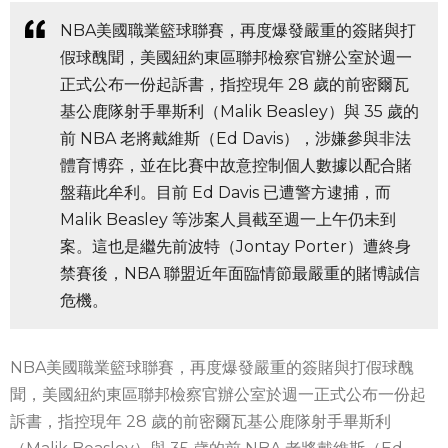
NBA美國職業籃球聯賽，再度爆發嚴重的簽賭與打
假球醜聞，美國紐約東區聯邦檢察官辦公室於週一
正式公布一份起訴書，指控現年 28 歲的前密爾瓦
基公鹿隊射手畢斯利（Malik Beasley）與 35 歲的
前 NBA 老將戴維斯（Ed Davis），涉嫌參與非法
體育博弈，並在比賽中故意控制個人數據以配合賭
盤藉此牟利。目前 Ed Davis 已遭警方逮捕，而
Malik Beasley 等涉案人員截至週一上午仍未到
案。這也是繼先前波特（Jontay Porter）遭終身
禁賽後，NBA 聯盟近年面臨情節最嚴重的賭博誠信
危機。
NBA美國職業籃球聯賽，再度爆發嚴重的簽賭與打假球醜
聞，美國紐約東區聯邦檢察官辦公室於週一正式公布一份起
訴書，指控現年 28 歲的前密爾瓦基公鹿隊射手畢斯利