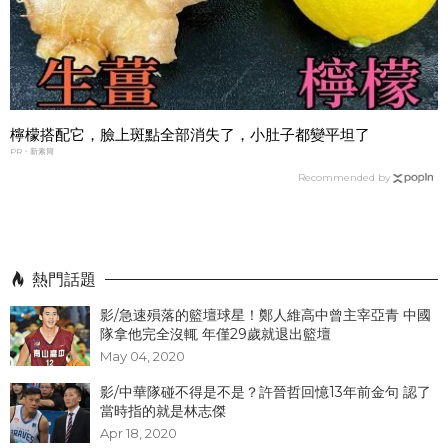
檸檬搭配它，臉上斑點全部消失了，小肚子都變平坦了
PR・新素簡
Recommended by
熱門話題
影/急速殞落的籃壇球星！鄭人維高中曾主宰亞青 中國
隊拿他完全沒輒 年僅29歲就退出籃壇
May 04, 2020
影/中華隊碰不得是不是？許晉哲回憶13年前金句 認了
當時指的就是林志傑
Apr 18, 2020