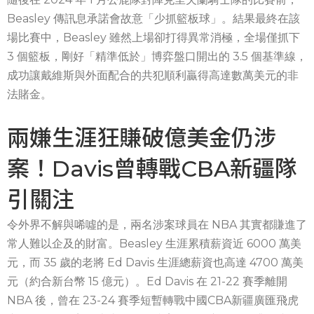
Beasley 傳訊息承諾會故意「少抓籃板球」。結果最終在該
場比賽中，Beasley 雖然上場卻打得異常消極，全場僅抓下
3 個籃板，剛好「精準低於」博弈盤口開出的 3.5 個基準線，
成功讓戴維斯與外面配合的共犯順利贏得高達數萬美元的非
法賭金。
兩嫌生涯狂賺破億美金仍涉
案！Davis曾轉戰CBA新疆隊
引關注
令外界不解與唏噓的是，兩名涉案球員在 NBA 其實都賺進了
常人難以企及的財富。Beasley 生涯累積薪資近 6000 萬美
元，而 35 歲的老將 Ed Davis 生涯總薪資也高達 4700 萬美
元（約合新台幣 15 億元）。Ed Davis 在 21-22 賽季離開
NBA 後，曾在 23-24 賽季短暫轉戰中國CBA新疆廣匯飛虎