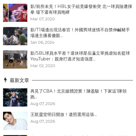
影/前所未見！HBL女子組竟爆發衝突 北一球員險遭揮
拳 場下還有球員咆哮
Mar 07, 2020
影/T1場邊出現活春宮！外國男球迷情不自禁伸鹹豬手
場邊主播看傻眼...
Jan 06, 2024
影/SBL球員水平差？退休球星岳瀛立單挑虐知名籃球
YouTuber：親身打過才知道強度...
Mar 02, 2020
最新文章
再見了CBA！北京媒體證實！陳盈駿！下家這1隊領
跑...
Aug 07, 2026
王凱靈堂明日開放！遺照選用這張...
Aug 07, 2026