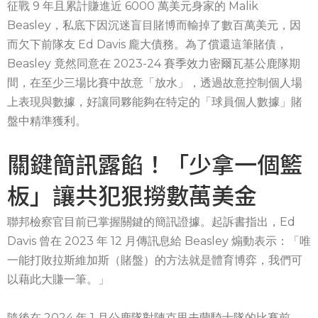
征戰 9 年且累計賺進近 6000 萬美元身家的 Malik
Beasley，私底下因沉迷盲目賭博而輸掉了數百萬美元，因
而欠下前隊友 Ed Davis 龐大債務。為了償還這筆賭債，
Beasley 竟然同意在 2023-24 賽季效力密爾瓦基公鹿隊期
間，在至少三場比賽中故意「放水」，透過故意控制個人場
上表現與數據，好讓同夥能夠在特定的「球員個人數據」賭
盤中精準獲利。
關鍵簡訊露餡！「少拿一個籃
板」讓共犯狠撈數萬美金
聯邦檢察官目前已掌握關鍵的簡訊證據。起訴書指出，Ed
Davis 曾在 2023 年 12 月傳訊息給 Beasley 煽動表示：「唯
一能打敗拉斯維加斯（賭盤）的方法就是體育博弈，我們可
以藉此大賺一筆。」
隨後在 2024 年 1 月公鹿隊對陣克里夫蘭騎士隊的比賽前，