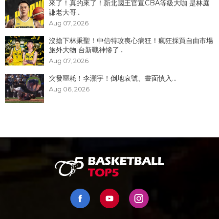
來了！真的來了！新北國王官宣CBA等級大咖 是林庭
謙老大哥...
Aug 07, 2026
沒搶下林秉聖！中信特攻喪心病狂！瘋狂採買自由市場
旅外大物 台新戰神慘了...
Aug 07, 2026
突發噩耗！李灝宇！倒地哀號、畫面慎入...
Aug 06, 2026