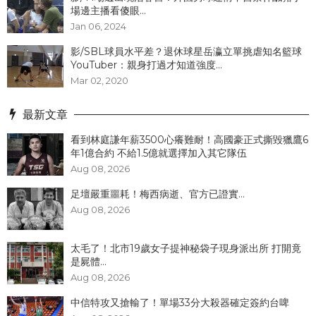
場邊主播看傻眼...
Jan 06, 2024
影/SBL球員水平差？退休球星岳瀛立單挑虐知名籃球
YouTuber：親身打過才知道強度...
Mar 02, 2020
最新文章
看到林庭謙年薪3500心癢難耐！高國豪正式撕毀獵鷹6
年1億合約 不給1.5億就選擇加入其它隊伍
Aug 08, 2026
足壇嚴重噩耗！梅西病逝、官方已證實...
Aug 08, 2026
太毛了！北市19歲女子提神秘袋子現身派出所 打開竟
是屍體...
Aug 08, 2026
中信特攻又搶輸了！單場33分大殺器確定簽約台啤