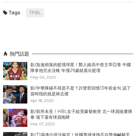
TPBL
熱門話題
影/急速殞落的籃壇球星！鄭人維高中曾主宰亞青 中國
隊拿他完全沒輒 年僅29歲就退出籃壇
May 04, 2020
影/中華隊碰不得是不是？許晉哲回憶13年前金句 認了
當時指的就是林志傑
Apr 18, 2020
影/前所未見！HBL女子組竟爆發衝突 北一球員險遭揮
拳 場下還有球員咆哮
Mar 07, 2020
影/T1場邊出現活春宮！外國男球迷情不自禁伸鹹豬手