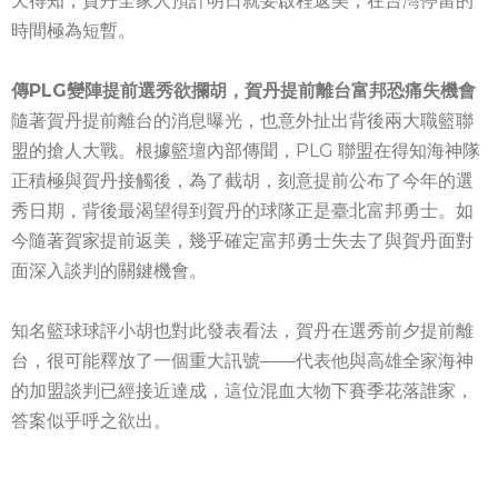
天得知，賀丹全家人預計明日就要啟程返美，在台灣停留的
時間極為短暫。
傳PLG變陣提前選秀欲攔胡，賀丹提前離台富邦恐痛失機會
隨著賀丹提前離台的消息曝光，也意外扯出背後兩大職籃聯
盟的搶人大戰。根據籃壇內部傳聞，PLG 聯盟在得知海神隊
正積極與賀丹接觸後，為了截胡，刻意提前公布了今年的選
秀日期，背後最渴望得到賀丹的球隊正是臺北富邦勇士。如
今隨著賀家提前返美，幾乎確定富邦勇士失去了與賀丹面對
面深入談判的關鍵機會。
知名籃球球評小胡也對此發表看法，賀丹在選秀前夕提前離
台，很可能釋放了一個重大訊號——代表他與高雄全家海神
的加盟談判已經接近達成，這位混血大物下賽季花落誰家，
答案似乎呼之欲出。