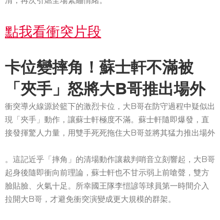
清，再次引燃全場緊繃情緒。
點我看衝突片段
卡位變摔角！蘇士軒不滿被
「夾手」怒將大B哥推出場外
衝突導火線源於籃下的激烈卡位，大B哥在防守過程中疑似出
現「夾手」動作，讓蘇士軒極度不滿。蘇士軒隨即爆發，直
接發揮驚人力量，用雙手死死拖住大B哥並將其猛力推出場外
。這記近乎「摔角」的清場動作讓裁判哨音立刻響起，大B哥
起身後隨即衝向前理論，蘇士軒也不甘示弱上前嗆聲，雙方
臉貼臉、火氣十足。所幸國王隊李愷諺等球員第一時間介入
拉開大B哥，才避免衝突演變成更大規模的群架。