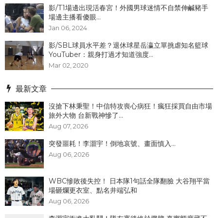
影/T1場邊出現活春宮！外國男球迷情不自禁伸鹹豬手
場邊主播看傻眼...
Jan 06, 2024
影/SBL球員水平差？退休球星岳瀛立單挑虐知名籃球
YouTuber：親身打過才知道強度...
Mar 02, 2020
最新文章
沒搶下林秉聖！中信特攻喪心病狂！瘋狂採買自由市場
旅外大物 台新戰神慘了...
Aug 07, 2026
突發噩耗！李灝宇！倒地哀號、畫面慎入...
Aug 06, 2026
WBC慘敗後失控！ 日本隊1句話全隊翻臉 大谷翔平當
場砸爛更衣室、點名井端弘和
Aug 06, 2026