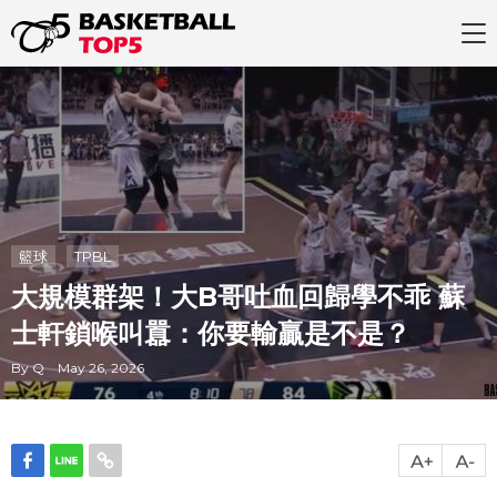
籃球
TPBL
大規模群架！大B哥吐血回歸學不乖 蘇
士軒鎖喉叫囂：你要輸贏是不是？
By Q May 26, 2026