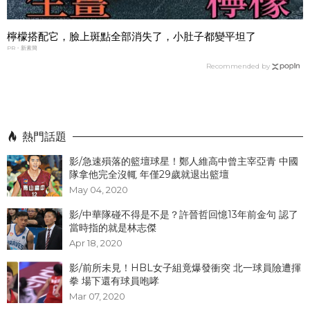
檸檬搭配它，臉上斑點全部消失了，小肚子都變平坦了
PR・新素簡
Recommended by
熱門話題
影/急速殞落的籃壇球星！鄭人維高中曾主宰亞青 中國
隊拿他完全沒輒 年僅29歲就退出籃壇
May 04, 2020
影/中華隊碰不得是不是？許晉哲回憶13年前金句 認了
當時指的就是林志傑
Apr 18, 2020
影/前所未見！HBL女子組竟爆發衝突 北一球員險遭揮
拳 場下還有球員咆哮
Mar 07, 2020