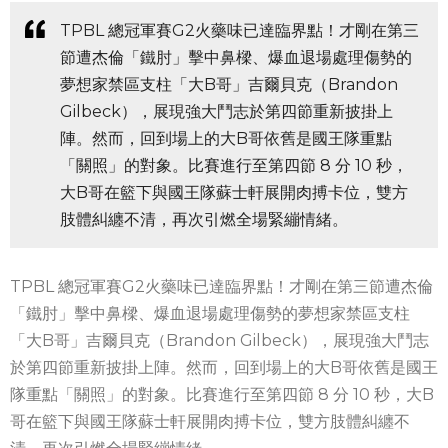
TPBL 總冠軍賽G2火藥味已達臨界點！才剛在第三
節遭杰倫「鐵肘」擊中鼻樑、爆血退場處理傷勢的
夢想家禁區支柱「大B哥」吉爾貝克（Brandon
Gilbeck），展現強大鬥志於第四節重新披掛上
陣。然而，回到場上的大B哥依舊是國王隊重點
「關照」的對象。比賽進行至第四節 8 分 10 秒，
大B哥在籃下與國王隊蘇士軒展開肉搏卡位，雙方
肢體糾纏不清，再次引燃全場緊繃情緒。
TPBL 總冠軍賽G2火藥味已達臨界點！才剛在第三節遭杰倫
「鐵肘」擊中鼻樑、爆血退場處理傷勢的夢想家禁區支柱
「大B哥」吉爾貝克（Brandon Gilbeck），展現強大鬥志
於第四節重新披掛上陣。然而，回到場上的大B哥依舊是國王
隊重點「關照」的對象。比賽進行至第四節 8 分 10 秒，大B
哥在籃下與國王隊蘇士軒展開肉搏卡位，雙方肢體糾纏不