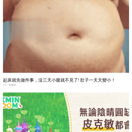
起床就先做件事，沒三天小腹就不見了! 肚子一天天變小！
PR・新素簡