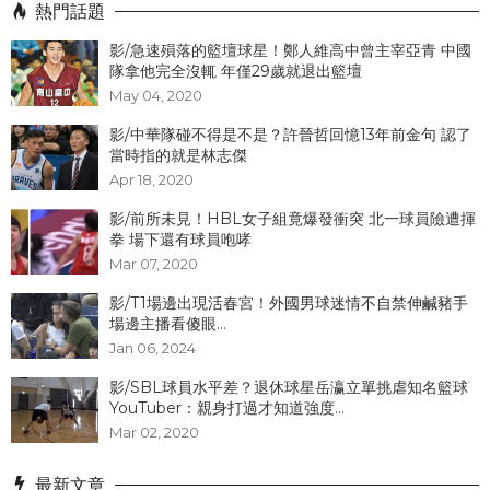
熱門話題
影/急速殞落的籃壇球星！鄭人維高中曾主宰亞青 中國
隊拿他完全沒輒 年僅29歲就退出籃壇
May 04, 2020
影/中華隊碰不得是不是？許晉哲回憶13年前金句 認了
當時指的就是林志傑
Apr 18, 2020
影/前所未見！HBL女子組竟爆發衝突 北一球員險遭揮
拳 場下還有球員咆哮
Mar 07, 2020
影/T1場邊出現活春宮！外國男球迷情不自禁伸鹹豬手
場邊主播看傻眼...
Jan 06, 2024
影/SBL球員水平差？退休球星岳瀛立單挑虐知名籃球
YouTuber：親身打過才知道強度...
Mar 02, 2020
最新文章