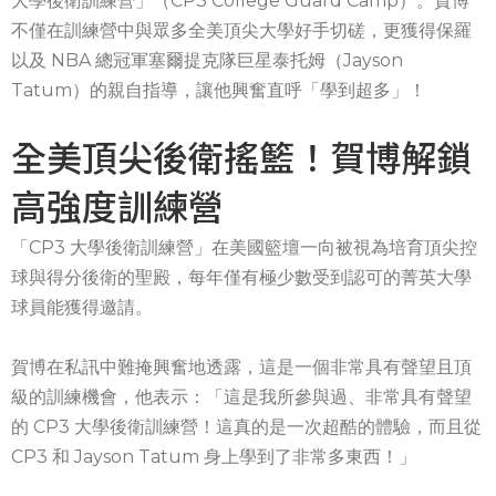
大學後衛訓練營」（CP3 College Guard Camp）。賀博
不僅在訓練營中與眾多全美頂尖大學好手切磋，更獲得保羅
以及 NBA 總冠軍塞爾提克隊巨星泰托姆（Jayson
Tatum）的親自指導，讓他興奮直呼「學到超多」！
全美頂尖後衛搖籃！賀博解鎖
高強度訓練營
「CP3 大學後衛訓練營」在美國籃壇一向被視為培育頂尖控
球與得分後衛的聖殿，每年僅有極少數受到認可的菁英大學
球員能獲得邀請。
賀博在私訊中難掩興奮地透露，這是一個非常具有聲望且頂
級的訓練機會，他表示：「這是我所參與過、非常具有聲望
的 CP3 大學後衛訓練營！這真的是一次超酷的體驗，而且從
CP3 和 Jayson Tatum 身上學到了非常多東西！」