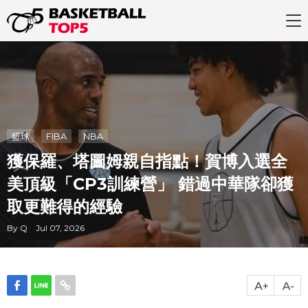
籃球
FIBA
NBA
獲保羅、塔圖姆親自指點！賀博入選全
美頂級「CP3訓練營」 錯過中華隊卻獲
取更難得的經驗
By Q Jul 07, 2026