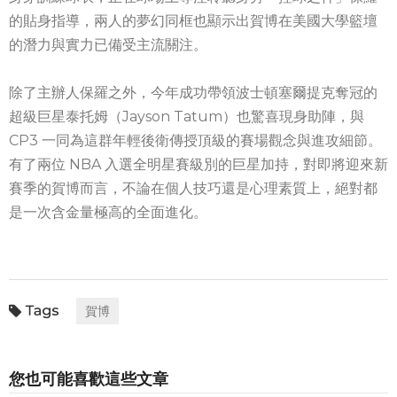
的貼身指導，兩人的夢幻同框也顯示出賀博在美國大學籃壇
的潛力與實力已備受主流關注。
除了主辦人保羅之外，今年成功帶領波士頓塞爾提克奪冠的
超級巨星泰托姆（Jayson Tatum）也驚喜現身助陣，與
CP3 一同為這群年輕後衛傳授頂級的賽場觀念與進攻細節。
有了兩位 NBA 入選全明星賽級別的巨星加持，對即將迎來新
賽季的賀博而言，不論在個人技巧還是心理素質上，絕對都
是一次含金量極高的全面進化。
賀博
您也可能喜歡這些文章