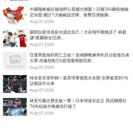
中國職棒瘋狂補強野心震撼大聯盟！日職184轟怪物確
定加盟 總計7大咖確認空降、衝擊亞洲版圖...
Aug 07, 2026
聽聞台籃球員薪水接近自己！大谷翔平都無語了 林庭
謙1夜轟動全亞洲...
Aug 07, 2026
亞運男籃抽到死亡之組！攻城獅教練率約旦台籃復仇者
大軍 杰倫領銜3大籃壇棄將殺回來...
Aug 07, 2026
味全更衣室炸鍋！葉君璋賽後怒火全開 全隊被震到1句
話都說不出來
Aug 07, 2026
林安可轟出歷史級一擊！日本球迷全起立 西武獅塵封
76年紀錄今晚被你打破了
Aug 07, 2026