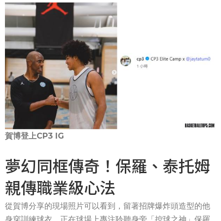
賀博登上CP3 IG
夢幻同框傳奇！保羅、泰托姆
親傳職業級心法
從賀博分享的現場照片可以看到，留著招牌爆炸頭造型的他
身穿訓練球衣，正在球場上專注聆聽身旁「控球之神」保羅