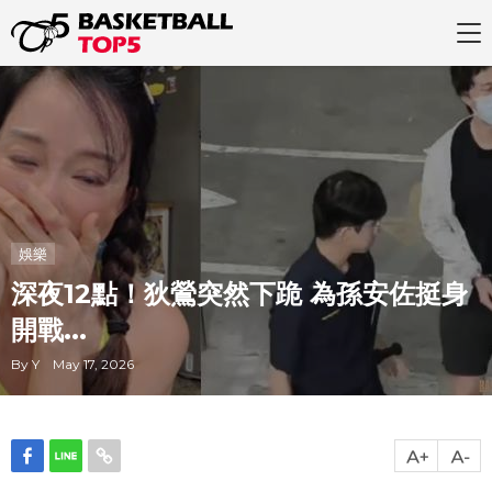
娛樂
深夜12點！狄鶯突然下跪 為孫安佐挺身
開戰...
By Y May 17, 2026