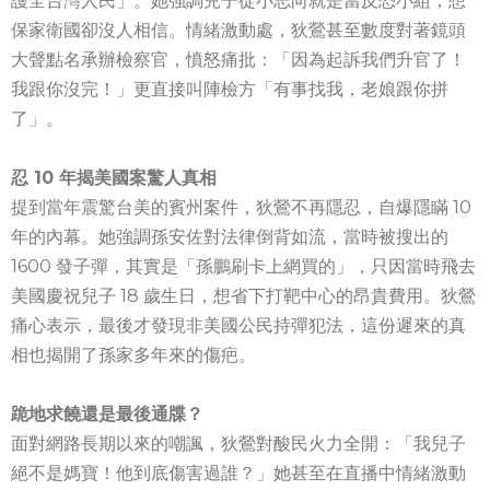
護全台灣人民」。她強調兒子從小志向就是當反恐小組，想
保家衛國卻沒人相信。情緒激動處，狄鶯甚至數度對著鏡頭
大聲點名承辦檢察官，憤怒痛批：「因為起訴我們升官了！
我跟你沒完！」更直接叫陣檢方「有事找我，老娘跟你拼
了」。
忍 10 年揭美國案驚人真相
提到當年震驚台美的賓州案件，狄鶯不再隱忍，自爆隱瞞 10
年的內幕。她強調孫安佐對法律倒背如流，當時被搜出的
1600 發子彈，其實是「孫鵬刷卡上網買的」，只因當時飛去
美國慶祝兒子 18 歲生日，想省下打靶中心的昂貴費用。狄鶯
痛心表示，最後才發現非美國公民持彈犯法，這份遲來的真
相也揭開了孫家多年來的傷疤。
跪地求饒還是最後通牒？
面對網路長期以來的嘲諷，狄鶯對酸民火力全開：「我兒子
絕不是媽寶！他到底傷害過誰？」她甚至在直播中情緒激動