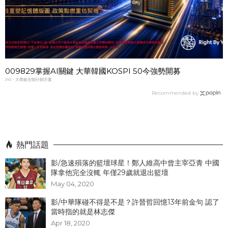
009829掌握AI關鍵 大華韓國KOSPI 50今強勢開募
PR・大華銀全能行銷方案
Recommended by
熱門話題
影/急速殞落的籃壇球星！鄭人維高中曾主宰亞青 中國
隊拿他完全沒輒 年僅29歲就退出籃壇
May 04, 2020
影/中華隊碰不得是不是？許晉哲回憶13年前金句 認了
當時指的就是林志傑
Apr 18, 2020