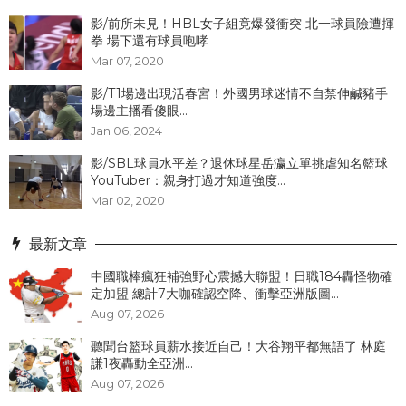
影/前所未見！HBL女子組竟爆發衝突 北一球員險遭揮
拳 場下還有球員咆哮
Mar 07, 2020
影/T1場邊出現活春宮！外國男球迷情不自禁伸鹹豬手
場邊主播看傻眼...
Jan 06, 2024
影/SBL球員水平差？退休球星岳瀛立單挑虐知名籃球
YouTuber：親身打過才知道強度...
Mar 02, 2020
最新文章
中國職棒瘋狂補強野心震撼大聯盟！日職184轟怪物確
定加盟 總計7大咖確認空降、衝擊亞洲版圖...
Aug 07, 2026
聽聞台籃球員薪水接近自己！大谷翔平都無語了 林庭
謙1夜轟動全亞洲...
Aug 07, 2026