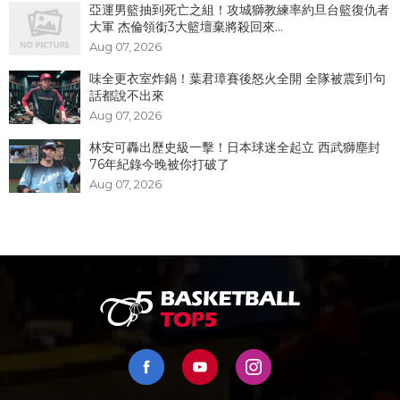
亞運男籃抽到死亡之組！攻城獅教練率約旦台籃復仇者
大軍 杰倫領銜3大籃壇棄將殺回來...
Aug 07, 2026
味全更衣室炸鍋！葉君璋賽後怒火全開 全隊被震到1句
話都說不出來
Aug 07, 2026
林安可轟出歷史級一擊！日本球迷全起立 西武獅塵封
76年紀錄今晚被你打破了
Aug 07, 2026