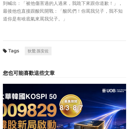
到喊出：「被他傷害過的人過來，我跪下來跟你道歉！」，
最後他也直接跟酸民開戰：「酸民們！你罵我兒子，我不知
道你是有啥底氣來罵我兒子。」
狄鶯.孫安佐
您也可能喜歡這些文章