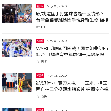
籃球
May 05, 2020
影/跳遠國手打籃球會是什麼情形？
台灣亞錦賽跳遠國手現身新生橋 衝搶
籃板頭"不慎"撞到籃板...
RZ
籃球
May 05, 2020
WSBL明晚關門開戰！國泰組夢幻F4
組合 目標改寫史無前例十連霸紀錄
阿呆
籃球
May 05, 2020
影/退休7年寶刀未老！「玉米」楊玉
明自拍三分投籃訓練影片 連續空心進
球到影片結束...
老吳
籃球
May 05, 2020