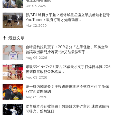
Jan 06, 2024
影/SBL球員水平差？退休球星岳瀛立單挑虐知名籃球
YouTuber：親身打過才知道強度...
Mar 02, 2020
最新文章
台啤雲豹挖到寶了！208公分「左手怪物」即將空降
曾讓歐洲豪門搶著要+游艾喆最強幫手...
Aug 09, 2026
爆砍33+14+7+2！蒙古23歲天才支手打爆日本隊 206
後衛徹底改變亞洲格局...
Aug 09, 2026
統一獅內鬨爆發？洋投遭餅總故意冷落忍不住了 獅帝
芬當面質問餅總
Aug 09, 2026
從育成奇兵到被註銷！阿部雄大夢碎富邦 速度送回時
間曝光、黯然返日