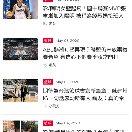
影/陽明女籃起飛！國中聯賽MVP張
聿嵐加入陽明 被稱為錢薇娟接班人
近20年難得一見的天才球員
老吳
籃球
May 05, 2020
ABL熱潮有望再現？聯盟仍未放棄複
賽希望 有信心下個賽季照常開打
老吳
籃球
May 05, 2020
期待為台灣籃球書寫新篇章！陳建州
IG一句話感動所有人 網友：真的希
望台灣籃球能更好
小飛刀
籃球
May 04, 2020