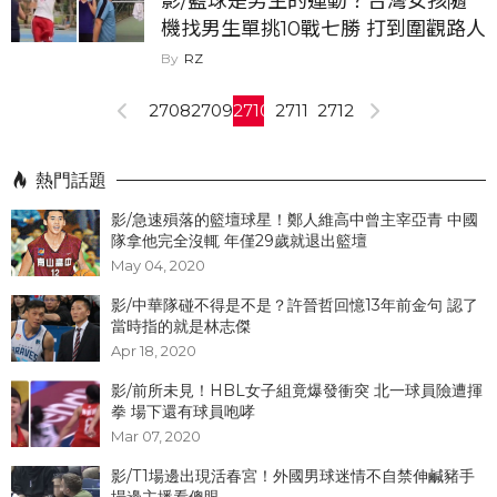
影/籃球是男生的運動？台灣女孩隨
機找男生單挑10戰七勝 打到圍觀路人
驚呼連連...
RZ
2708
2709
2710
2711
2712
熱門話題
影/急速殞落的籃壇球星！鄭人維高中曾主宰亞青 中國
隊拿他完全沒輒 年僅29歲就退出籃壇
May 04, 2020
影/中華隊碰不得是不是？許晉哲回憶13年前金句 認了
當時指的就是林志傑
Apr 18, 2020
影/前所未見！HBL女子組竟爆發衝突 北一球員險遭揮
拳 場下還有球員咆哮
Mar 07, 2020
影/T1場邊出現活春宮！外國男球迷情不自禁伸鹹豬手
場邊主播看傻眼...