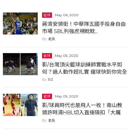
籃球
May 06, 2020
蔣淯安領銜！中華隊五國手投身自由
市場 SBL列強虎視眈眈...
老吳
籃球
May 05, 2020
影/台灣頂尖籃球訓練師實戰水平如
何？過人動作超扎實 運球快到你完全
碰不到球...
RZ
籃球
May 05, 2020
影/球員時代也是飛人一枚！南山教
頭許時清HBL切入直接隔扣「大魔
神」顏振弘
老吳