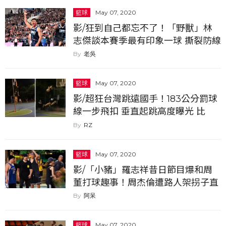
籃球
May 07, 2020
影/狂到自己都忘不了！「野獸」林
志傑談本賽季最有印象一球 撕裂防線
連過三人後怒吼
老吳
籃球
May 07, 2020
影/超狂台灣跳遠國手！183公分罰球
線一步飛扣 垂直起跳高度曝光 比
NBA灌籃王LaVine還高...
RZ
籃球
May 07, 2020
影/「小豬」羅志祥昔日節目爆和周
董打球趣事！周杰倫遭路人架拐子直
接脫衣動怒：你要這樣打是不是
阿呆
籃球
May 07, 2020