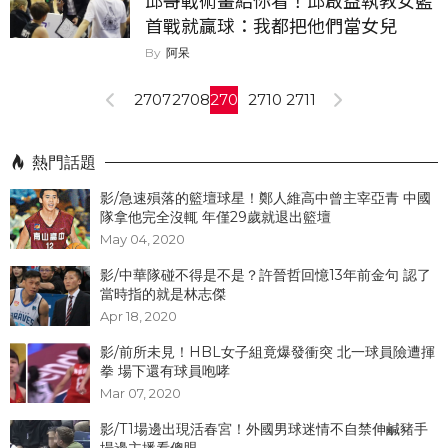
邱哥戰術畫給你看！邱啟益執教女籃
首戰就贏球：我都把他們當女兒
阿呆
2707
2708
2709
2710
2711
熱門話題
影/急速殞落的籃壇球星！鄭人維高中曾主宰亞青 中國
隊拿他完全沒輒 年僅29歲就退出籃壇
May 04, 2020
影/中華隊碰不得是不是？許晉哲回憶13年前金句 認了
當時指的就是林志傑
Apr 18, 2020
影/前所未見！HBL女子組竟爆發衝突 北一球員險遭揮
拳 場下還有球員咆哮
Mar 07, 2020
影/T1場邊出現活春宮！外國男球迷情不自禁伸鹹豬手
場邊主播看傻眼...