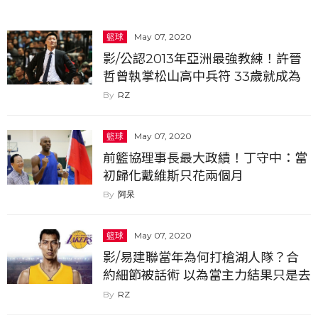
籃球
May 07, 2020
影/公認2013年亞洲最強教練！許晉
哲曾執掌松山高中兵符 33歲就成為
SBL總教練
RZ
籃球
May 07, 2020
前籃協理事長最大政績！丁守中：當
初歸化戴維斯只花兩個月
阿呆
籃球
May 07, 2020
影/易建聯當年為何打槍湖人隊？合
約細節被話術 以為當主力結果只是去
打醬油...
RZ