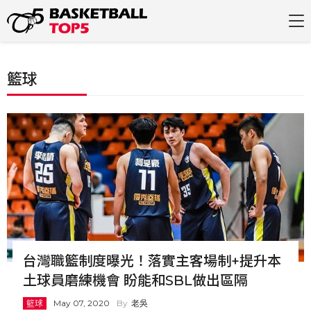
籃球
台灣職籃制度曝光！落實主客場制+提升本
土球員磨練機會 盼能和SBL做出區隔
籃球
May 07, 2020
老吳