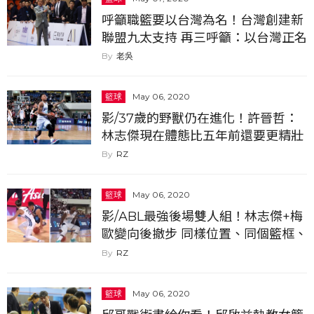
呼籲職籃要以台灣為名！台灣創建新
聯盟九太支持 再三呼籲：以台灣正名
才能受到年輕人認同
老吳
籃球
May 06, 2020
影/37歲的野獸仍在進化！許晉哲：
林志傑現在體態比五年前還要更精壯
RZ
籃球
May 06, 2020
影/ABL最強後場雙人組！林志傑+梅
歐變向後撤步 同樣位置、同個籃框、
同樣晃飛防守者...
RZ
籃球
May 06, 2020