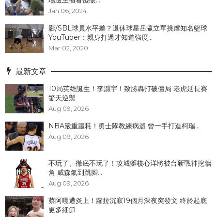
Jan 06, 2024
影/SBL球員水平差？退休球星岳瀛立單挑虐知名籃球
YouTuber：親身打過才知道強度...
Mar 02, 2020
最新文章
10局英雄誕生！李灝宇！致勝轟打破僵局 老虎延長賽
驚天逆襲
Aug 09, 2026
NBA嚴重噩耗！勇士隊教練病逝 曾一手打造柯瑞...
Aug 09, 2026
不玩了、徹底不玩了！攻城獅核心洋將被台新戰神挖牆
角 威森氣到跳腳...
Aug 09, 2026
蔡阿嘎遭炎上！蘿拉沉寂19個月深夜突發文 終於起底
更多細節