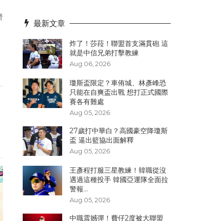
濟
最新文章
炸了！​莎菈！聯盟首支滿貫砲 這
就是中信兄弟打擊教練
Aug 06, 2026
瓊斯盃限定？車侑城、林彥峰恐
只能在自爽盃出戰 想打正式國際
賽各有難處
Aug 05, 2026
27歲打中華白？高國豪空降瓊斯
盃 逼出籃協出面解釋
Aug 05, 2026
王彥程打服三星教練！韓職從沒
遇過這種投手 韓國亞運隊全面拉
警報...
Aug 05, 2026
中職震撼彈！費仔2度被大聯盟