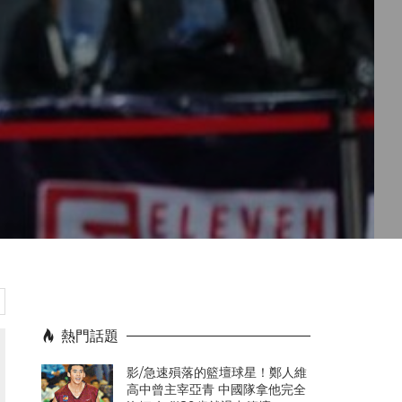
熱門話題
影/急速殞落的籃壇球星！鄭人維
高中曾主宰亞青 中國隊拿他完全