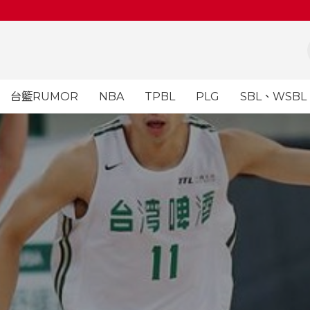
台籃RUMOR
NBA
TPBL
PLG
SBL、WSBL