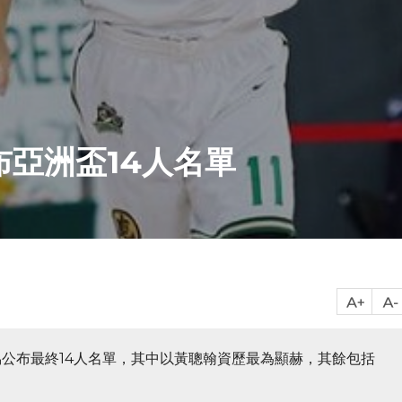
布亞洲盃14人名單
公布最終14人名單，其中以黃聰翰資歷最為顯赫，其餘包括