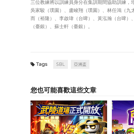
三位教練將以訓練員身分在集訓期間協助訓練，
吳家駿（璞園）、盧峻翔（璞園）、林任鴻（九
而（裕隆）、李啟瑋（台啤）、黃泓瀚（台啤）
（臺銀）、蘇士軒（臺銀）。
SBL
亞洲盃
您也可能喜歡這些文章