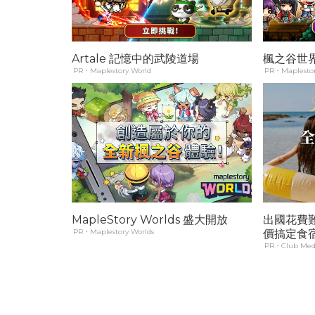
Artale 記憶中的武陵道場
楓之谷世界
PR・Maplestory World
PR・Maplestor
MapleStory Worlds 盛大開放
出國花費
PR・Maplestory Worlds
價搞定食
PR・Club Med