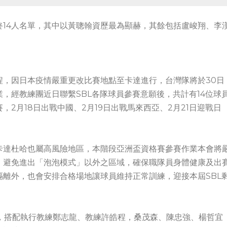
14人名單，其中以黃聰翰資歷最為顯赫，其餘包括盧峻翔、李
程，因日本疫情嚴重更改比賽地點至卡達進行，台灣隊將於30日
，經教練團近日聯繫SBL各隊球員參賽意願後，共計有14位球
2月18日出戰中國、2月19日出戰馬來西亞、2月21日迎戰日
卡達杜哈也屬高風險地區，本階段亞洲盃資格賽參賽作業本會將
，避免進出「泡泡模式」以外之區域，確保職隊員身體健康及出
離外，也會安排合格場地讓球員維持正常訓練，迎接本屆SBL
領軍，搭配執行教練鄭志龍、教練許皓程，桑茂森、陳忠強、楊哲宜