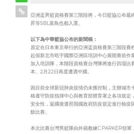
亞洲盃男籃資格賽第三階段將，今日籃協公布最終
昇等SBL菜鳥也都入選。
以下為中華籃協公布的新聞稿：
原定在日本東京舉行的亞洲盃資格賽第三階段賽
起假新北市晧宇國際亞洲區培訓中心展開賽前作業
加入培訓隊，本階段資格賽台灣隊將進行四場比賽，
本、2月22日再度遭遇中國。
因目前全球新冠肺炎疫情仍未獲控制，主辦城市
格遵守防疫指揮中心與教育部體育署之各項規定
安全性，返國後遵照我國政府防疫規定進行檢疫隔
餘比賽。
本次比賽台灣男籃隊由外籍教練C.PARKER