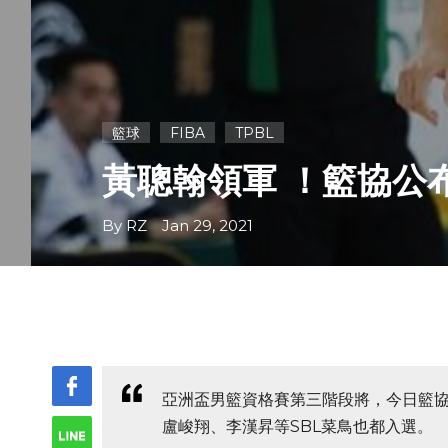
籃球
FIBA
TPBL
黃聰翰領軍 ！籃協公
By RZ Jan 29, 2021
亞洲盃男籃資格賽第三階段將，今日籃協
盧峻翔、李漢昇等SBL菜鳥也都入選。