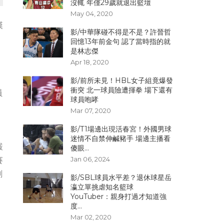
沒輒 年僅29歲就退出籃壇
May 04, 2020
漢
影/中華隊碰不得是不是？許晉哲
回憶13年前金句 認了當時指的就
是林志傑
Apr 18, 2020
影/前所未見！HBL女子組竟爆發
衝突 北一球員險遭揮拳 場下還有
員
球員咆哮
Mar 07, 2020
影/T1場邊出現活春宮！外國男球
迷情不自禁伸鹹豬手 場邊主播看
嚴
傻眼...
Jan 06, 2024
賽
剩
影/SBL球員水平差？退休球星岳
瀛立單挑虐知名籃球
YouTuber：親身打過才知道強
度...
Mar 02, 2020