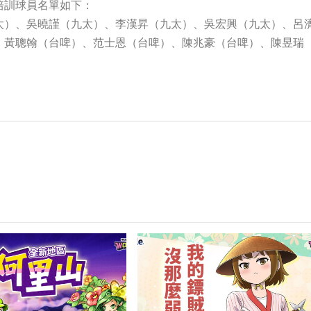
培訓球員名單如下：
太）、吳曉謹（九太）、李漢昇（九太）、吳宏興（九太）、呂
、黃聰翰（台啤）、范士恩（台啤）、陳兆豪（台啤）、陳昱瑞