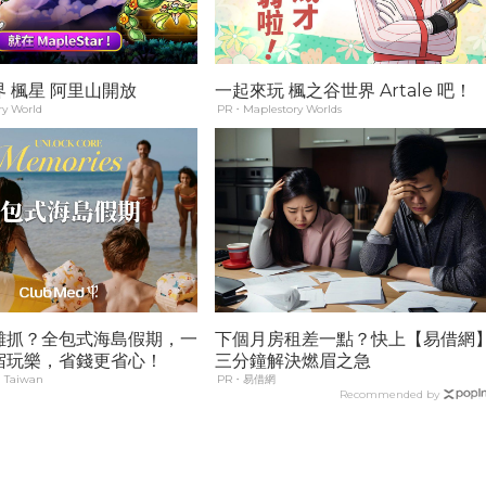
 楓星 阿里山開放
一起來玩 楓之谷世界 Artale 吧！
y World
PR・Maplestory Worlds
難抓？全包式海島假期，一
下個月房租差一點？快上【易借網
宿玩樂，省錢更省心！
三分鐘解決燃眉之急
 Taiwan
PR・易借網
Recommended by