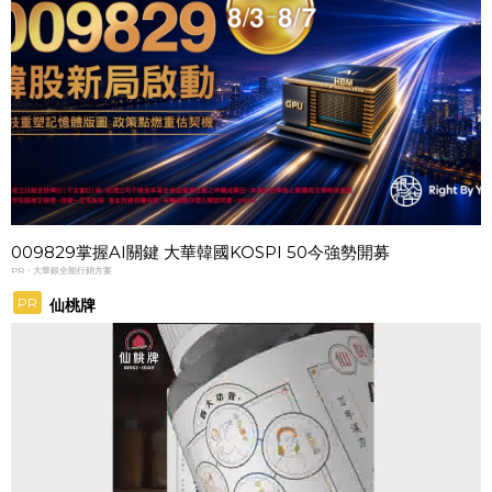
009829掌握AI關鍵 大華韓國KOSPI 50今強勢開募
PR・大華銀全能行銷方案
PR
仙桃牌