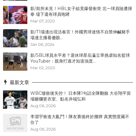
影/前所未見！HBL女子組竟爆發衝突 北一球員險遭揮
拳 場下還有球員咆哮
Mar 07, 2020
影/T1場邊出現活春宮！外國男球迷情不自禁伸鹹豬手
場邊主播看傻眼...
Jan 06, 2024
影/SBL球員水平差？退休球星岳瀛立單挑虐知名籃球
YouTuber：親身打過才知道強度...
Mar 02, 2020
最新文章
WBC慘敗後失控！ 日本隊1句話全隊翻臉 大谷翔平當
場砸爛更衣室、點名井端弘和
Aug 06, 2026
李灝宇衝進大亂鬥！隊友賽後終於攤牌 真實態度藏不
住了
Aug 06, 2026