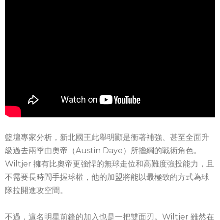
籃壇專家分析，新北國王此舉明顯是衝著補強、甚至全面升
級過去兩季由奧帝（Austin Daye）所擔綱的戰術角色。
Wiltjer 擁有比奧帝更強悍的無球走位和高難度強投能力，且
不需要長時間手握球權，他的加盟將能以最極致的方式為球
隊拉開進攻空間。
不過，這名明星前鋒的加入也是一把雙面刃。Wiltjer 雖然在