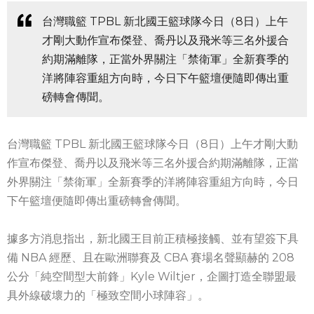
台灣職籃 TPBL 新北國王籃球隊今日（8日）上午
才剛大動作宣布傑登、喬丹以及飛米等三名外援合
約期滿離隊，正當外界關注「禁衛軍」全新賽季的
洋將陣容重組方向時，今日下午籃壇便隨即傳出重
磅轉會傳聞。
台灣職籃 TPBL 新北國王籃球隊今日（8日）上午才剛大動
作宣布傑登、喬丹以及飛米等三名外援合約期滿離隊，正當
外界關注「禁衛軍」全新賽季的洋將陣容重組方向時，今日
下午籃壇便隨即傳出重磅轉會傳聞。
據多方消息指出，新北國王目前正積極接觸、並有望簽下具
備 NBA 經歷、且在歐洲聯賽及 CBA 賽場名聲顯赫的 208
公分「純空間型大前鋒」Kyle Wiltjer，企圖打造全聯盟最
具外線破壞力的「極致空間小球陣容」。