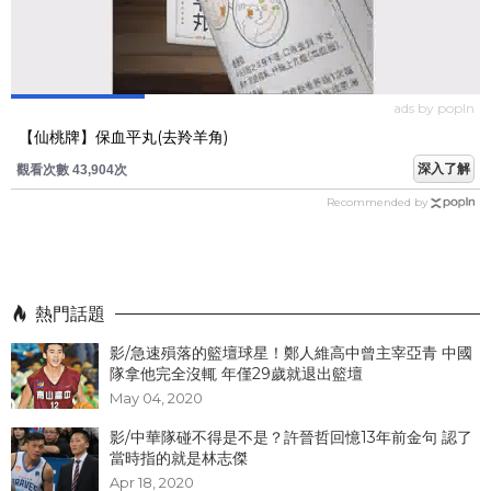
ads by popIn
【仙桃牌】保血平丸(去羚羊角)
深入了解
觀看次數 43,904次
Recommended by
熱門話題
影/急速殞落的籃壇球星！鄭人維高中曾主宰亞青 中國
隊拿他完全沒輒 年僅29歲就退出籃壇
May 04, 2020
影/中華隊碰不得是不是？許晉哲回憶13年前金句 認了
當時指的就是林志傑
Apr 18, 2020