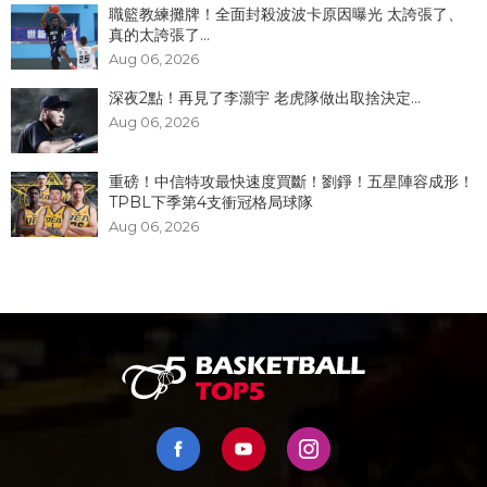
職籃教練攤牌！全面封殺波波卡原因曝光 太誇張了、
真的太誇張了...
Aug 06, 2026
深夜2點！再見了李灝宇 老虎隊做出取捨決定...
Aug 06, 2026
重磅！中信特攻最快速度買斷！劉錚！五星陣容成形！
TPBL下季第4支衝冠格局球隊
Aug 06, 2026