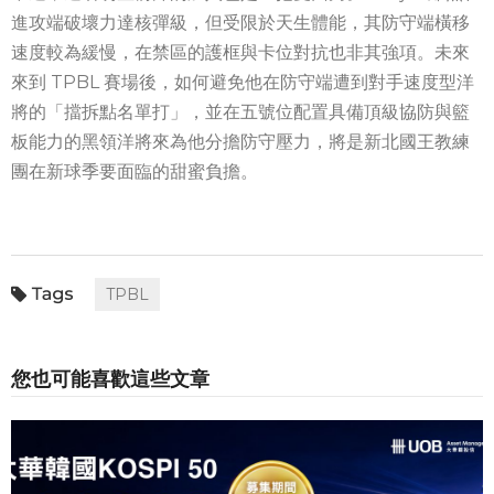
進攻端破壞力達核彈級，但受限於天生體能，其防守端橫移
速度較為緩慢，在禁區的護框與卡位對抗也非其強項。未來
來到 TPBL 賽場後，如何避免他在防守端遭到對手速度型洋
將的「擋拆點名單打」，並在五號位配置具備頂級協防與籃
板能力的黑領洋將來為他分擔防守壓力，將是新北國王教練
團在新球季要面臨的甜蜜負擔。
TPBL
您也可能喜歡這些文章