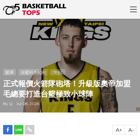
籃球
台籃RUMOR
TPBL
正式報價火箭隊砲塔！升級版奧帝加盟
毛總要打造台籃極致小球陣
By Q Jul 08, 2026