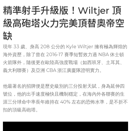
精準射手升級版！Wiltjer 頂
級高砲塔火力完美頂替奧帝空
缺
現年 33 歲、身高 208 公分的 Kyle Wiltjer 擁有極為輝煌的
海外資歷，除了曾在 2016-17 賽季短暫效力過 NBA 休士頓
火箭隊外，隨後更在歐陸高強度戰場（如西班牙、土耳其、
義大利聯賽）及亞洲 CBA 浙江廣廈隊證明實力。
他最著名的招牌便是歷史級別的三分投射天賦，身為延伸四
號位，他的出手速度極快且機制穩定，在海內外各聯賽的生
涯三分球命中率長年維持在 40% 左右的恐怖水準，是不折不
扣的頂級高砲塔。