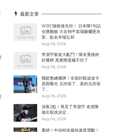
強
最新文章
WBC慘敗後失控！ 日本隊1句話
全隊翻臉 大谷翔平當場砸爛更衣
室、點名井端弘和
Aug 06, 2026
李灝宇衝進大亂鬥！隊友賽後終
趣
於攤牌 真實態度藏不住了
Aug 06, 2026
職籃教練攤牌！全面封殺波波卡
原因曝光 太誇張了、真的太誇張
了...
Aug 06, 2026
將
深夜2點！再見了李灝宇 老虎隊
做出取捨決定...
Aug 06, 2026
，
重磅！中信特攻最快速度買斷！