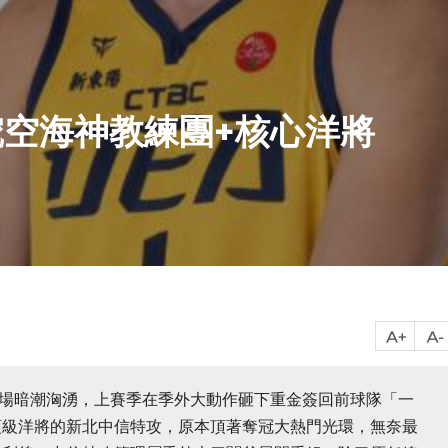
空海神教練團+核心洋將
市場暗潮洶湧，上賽季在季外大動作砸下重金簽回前球隊「一
頂級洋將的新北中信特攻，原本頂著奪冠大熱門光環，無奈最