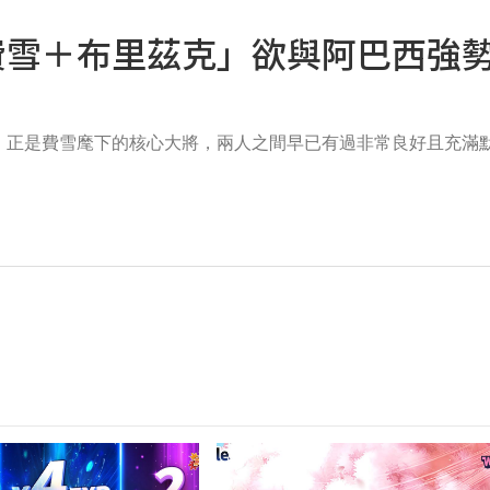
費雪＋布里茲克」欲與阿巴西強
，正是費雪麾下的核心大將，兩人之間早已有過非常良好且充滿