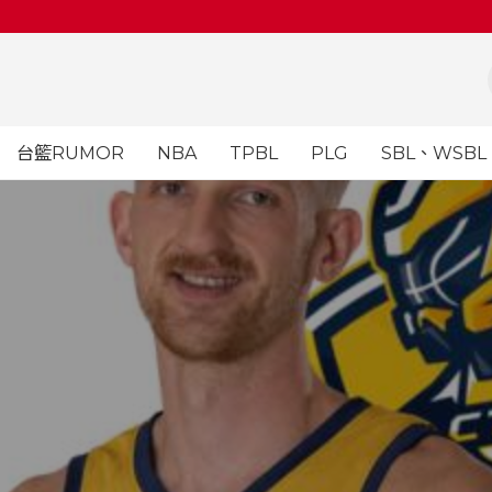
台籃RUMOR
NBA
TPBL
PLG
SBL、WSBL