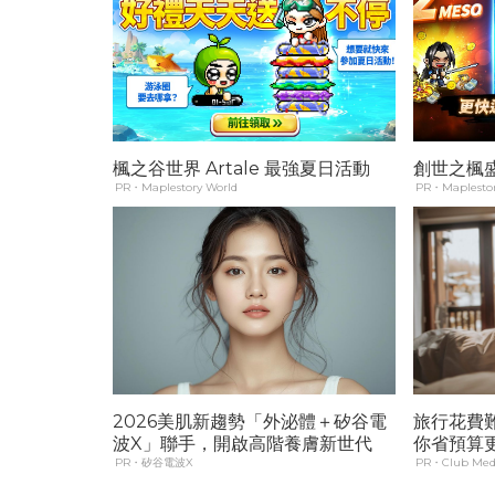
楓之谷世界 Artale 最強夏日活動
創世之楓
PR・Maplestory World
PR・Maplestor
2026美肌新趨勢「外泌體＋矽谷電
旅行花費
波X」聯手，開啟高階養膚新世代
你省預算
PR・矽谷電波X
PR・Club Med