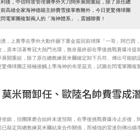
失利後，中信特攻管理層季外大刀闊斧展開重組，除了原任總
定前高雄全家海神德籍主帥費雪接掌教鞭外，今日更驚傳球團
在閃電軍團複製兩人的「海神體系」，震撼聯賽！
洶湧，上賽季在季外大動作砸下重金簽回前球隊「一哥」阿巴西
攻，原本頂著奪冠大熱門光環，無奈最終卻在季後挑戰賽爆冷提
斧展開重組，除了原任總教練莫米爾確定卸下兵符、傳出可能鎖
更驚傳球團正積極接觸上季海神的布里茲克，試圖在閃電軍團複
！莫米爾卸任、歐陸名帥費雪成
將坐鎮，但團隊磨合始終未達預期，在季後挑戰賽爆冷止步後，
前已敲定與總教練莫米爾結束合作關係，而補強的雷達則傳出瞄