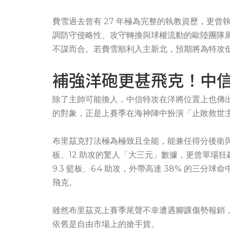
費雪過去曾有 27 年極為完整的執教資歷，更
調防守侵略性、攻守轉換與球權流動的歐陸團隊
不謀而合。若費雪順利入主新北，預期將為特攻
補強洋砲更甚飛克！中
除了主帥可能換人，中信特攻在洋將位置上也傳
的對象，正是上賽季在海神陣中扮演「止敗救世主」
布里茲克打法極為極致且全能，能兼任得分後衛與小
板、12 助攻的驚人「大三元」數據，更曾單場狂轟
9.3 籃板、6.4 助攻，外帶高達 38% 的
飛克。
雖然布里茲克上賽季尾聲不幸遭遇腳踝傷勢報銷
依舊是自由市場上的搶手貨。