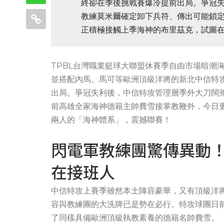
終卻在季後挑戰賽爆冷提前出局。爭冠
教練莫米爾確定卸下兵符、傳出可能鎖
正積極接觸上季海神的布里茲克，試圖
TPBL台灣職業籃球大聯盟休賽季自由市場暗潮
並搭配內馬、馬可等歐洲頂級洋將的新北中信特
出局。爭冠失利後，中信特攻管理層季外大刀闊
前高雄全家海神德籍主帥費雪接掌教鞭外，今日
兩人的「海神體系」，震撼聯賽！
閃電軍教練團驚傳異動
在接班人
中信特攻上賽季雖然本土陣容豪華，又有頂級洋
容與教練團的大洗牌已是勢在必行。特攻球團日
了同樣具備歐洲頂級執教素養的德籍名帥費雪。