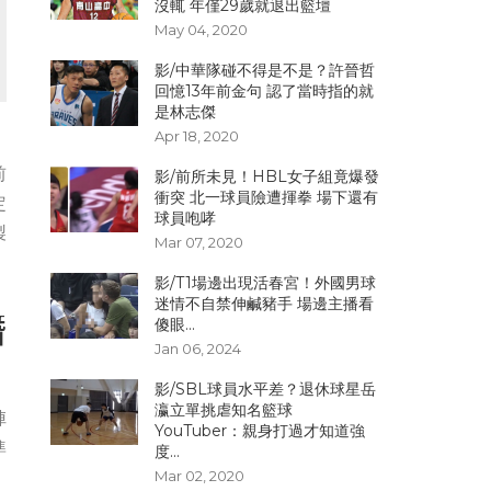
沒輒 年僅29歲就退出籃壇
May 04, 2020
影/中華隊碰不得是不是？許晉哲
回憶13年前金句 認了當時指的就
是林志傑
Apr 18, 2020
，
前
影/前所未見！HBL女子組竟爆發
衝突 北一球員險遭揮拳 場下還有
定
球員咆哮
製
Mar 07, 2020
影/T1場邊出現活春宮！外國男球
迷情不自禁伸鹹豬手 場邊主播看
潛
傻眼...
Jan 06, 2024
影/SBL球員水平差？退休球星岳
瀛立單挑虐知名籃球
陣
YouTuber：親身打過才知道強
準
度...
Mar 02, 2020