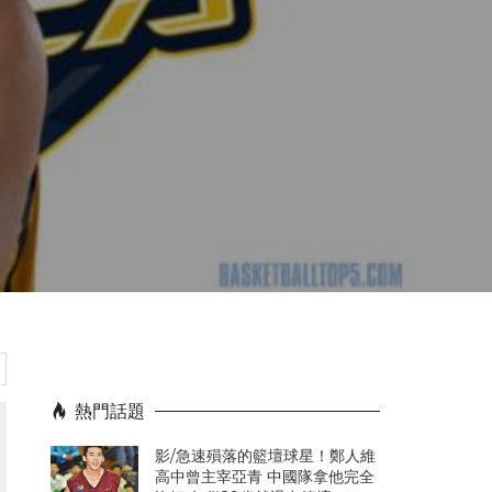
熱門話題
影/急速殞落的籃壇球星！鄭人維
高中曾主宰亞青 中國隊拿他完全