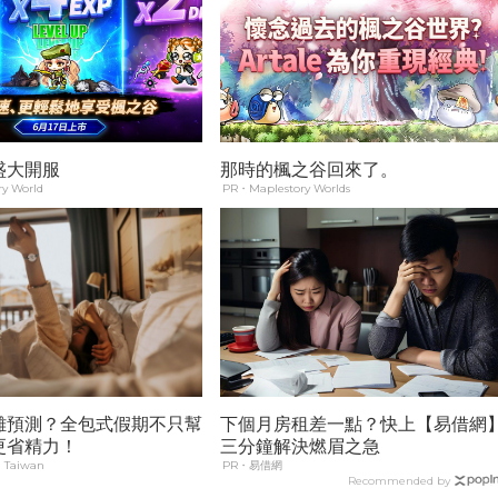
盛大開服
那時的楓之谷回來了。
y World
PR・Maplestory Worlds
難預測？全包式假期不只幫
下個月房租差一點？快上【易借網
更省精力！
三分鐘解決燃眉之急
 Taiwan
PR・易借網
Recommended by