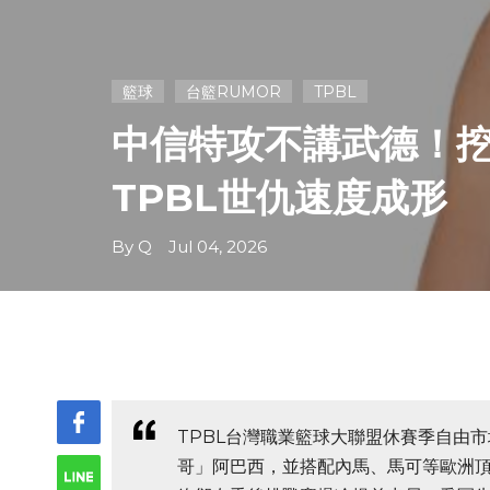
籃球
台籃RUMOR
TPBL
中信特攻不講武德！挖
TPBL世仇速度成形
By Q Jul 04, 2026
TPBL台灣職業籃球大聯盟休賽季自由
哥」阿巴西，並搭配內馬、馬可等歐洲