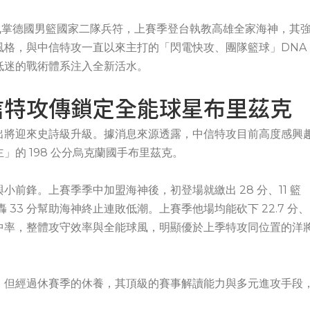
曾執掌德國男籃國家二隊兵符，上賽季登台執教高雄全家海神，其
風格，與中信特攻一直以來主打的「閃電快攻、團隊籃球」DNA
低迷的戰術體系注入全新活水。
信特攻傳鎖定全能球星布里茲克
出將迎來史詩級升級。據消息來源透露，中信特攻目前高度感興
的 198 公分烏克蘭國手布里茲克。
前鋒。上賽季季中加盟海神後，初登場就繳出 28 分、11 籃
 33 分幫助海神終止連敗低潮。上賽季他場均能砍下 22.7 分、
三分球命中率，整體攻守效率與全能球風，明顯優於上季特攻同位置的洋
，但經過休賽季的休養，其頂級的賽事解讀能力與多元進攻手段