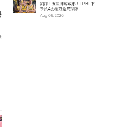
劉錚！五星陣容成形！TPBL下
季第4支衝冠格局球隊
勢
Aug 06, 2026
默