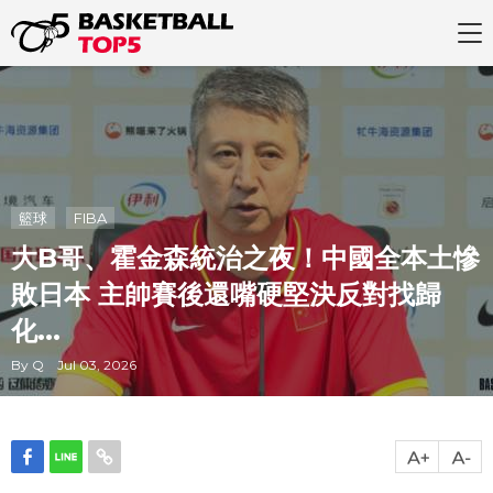
籃球
FIBA
大B哥、霍金森統治之夜！中國全本土慘
敗日本 主帥賽後還嘴硬堅決反對找歸
化...
By Q Jul 03, 2026