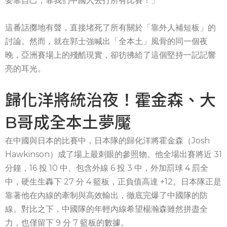
要靠自己，靠我們中國人去打所有比賽！」
這番話擲地有聲，直接堵死了所有關於「靠外人補短板」的
討論。然而，就在郭士強喊出「全本土」風骨的同一個夜
晚，亞洲賽場上的殘酷現實，卻彷彿給了這個堅持一記記響
亮的耳光。
歸化洋將統治夜！霍金森、大
B哥成全本土夢魘
在中國與日本的比賽中，日本隊的歸化洋將霍金森（Josh
Hawkinson）成了場上最刺眼的參照物。他全場出賽將近 31
分鐘，16 投 10 中、包含外線 6 投 3 中，外加罰球 4 罰全
中，硬生生轟下 27 分 4 籃板，正負值高達 +12。日本隊正是
靠著他在內線的牽制與高效輸出，徹底完爆了中國隊的防
線。對比之下，中國隊的年輕內線希望楊瀚森雖然拼盡全
力，也僅留下 9 分 7 籃板的數據。