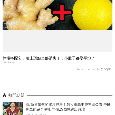
檸檬搭配它，臉上斑點全部消失了，小肚子都變平坦了
PR・新素簡
Recommended by
熱門話題
影/急速殞落的籃壇球星！鄭人維高中曾主宰亞青 中國
隊拿他完全沒輒 年僅29歲就退出籃壇
May 04, 2020