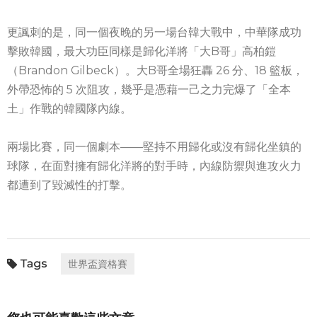
更諷刺的是，同一個夜晚的另一場台韓大戰中，中華隊成功
擊敗韓國，最大功臣同樣是歸化洋將「大B哥」高柏鎧
（Brandon Gilbeck）。大B哥全場狂轟 26 分、18 籃板，
外帶恐怖的 5 次阻攻，幾乎是憑藉一己之力完爆了「全本
土」作戰的韓國隊內線。
兩場比賽，同一個劇本——堅持不用歸化或沒有歸化坐鎮的
球隊，在面對擁有歸化洋將的對手時，內線防禦與進攻火力
都遭到了毀滅性的打擊。
世界盃資格賽