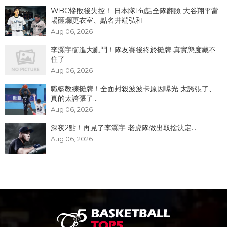
WBC慘敗後失控！ 日本隊1句話全隊翻臉 大谷翔平當
場砸爛更衣室、點名井端弘和
Aug 06, 2026
李灝宇衝進大亂鬥！隊友賽後終於攤牌 真實態度藏不
住了
Aug 06, 2026
職籃教練攤牌！全面封殺波波卡原因曝光 太誇張了、
真的太誇張了...
Aug 06, 2026
深夜2點！再見了李灝宇 老虎隊做出取捨決定...
Aug 06, 2026