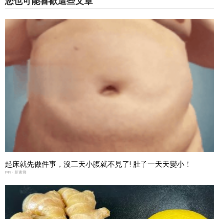
您也可能喜歡這些文章
起床就先做件事，沒三天小腹就不見了! 肚子一天天變小！
PR・新素簡