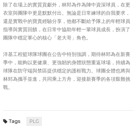
除了在場上的實質貢獻外，林郅為作為陣中資深球員，在更
衣室與團隊中更是默默付出。無論是日常練球的自我要求，
還是實戰中的寶貴經驗分享，他都不斷給予隊上的年輕球員
指導與實質回饋，在日常中協助年輕一輩球員成長，扮演了
團隊中穩定軍心的核心「老大哥」角色。
洋基工程籃球隊球團在公告中特別強調，期待林郅為在新賽
季中，能夠以更健康、更強韌的身體狀態重返球場，持續為
球隊在防守端與禁區提供穩定的護框戰力。球團全體也將與
林郅為攜手並進，共同乘上方舟，迎接新賽季的各項艱難挑
戰。
PLG