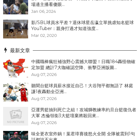
場邊主播看傻眼...
Jan 06, 2024
影/SBL球員水平差？退休球星岳瀛立單挑虐知名籃球
YouTuber：親身打過才知道強度...
Mar 02, 2020
最新文章
中國職棒瘋狂補強野心震撼大聯盟！日職184轟怪物確
定加盟 總計7大咖確認空降、衝擊亞洲版圖...
Aug 07, 2026
聽聞台籃球員薪水接近自己！大谷翔平都無語了 林庭
謙1夜轟動全亞洲...
Aug 07, 2026
亞運男籃抽到死亡之組！攻城獅教練率約旦台籃復仇者
大軍 杰倫領銜3大籃壇棄將殺回來...
Aug 07, 2026
味全更衣室炸鍋！葉君璋賽後怒火全開 全隊被震到1句
話都說不出來