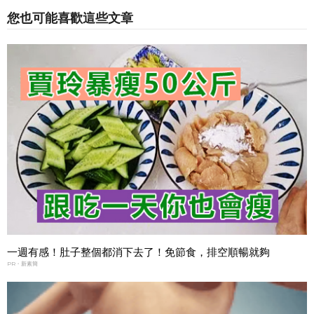
您也可能喜歡這些文章
一週有感！肚子整個都消下去了！免節食，排空順暢就夠
PR・新素簡