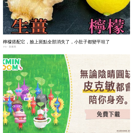
檸檬搭配它，臉上斑點全部消失了，小肚子都變平坦了
PR・新素簡