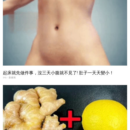
起床就先做件事，沒三天小腹就不見了! 肚子一天天變小！
PR・新素簡