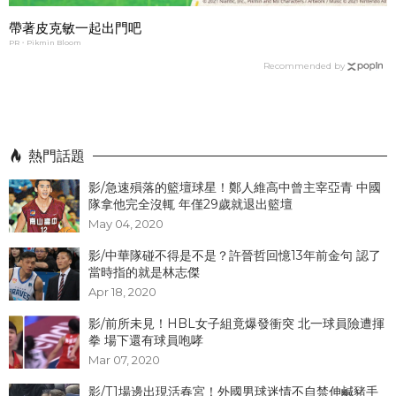
帶著皮克敏一起出門吧
PR・Pikmin Bloom
Recommended by
熱門話題
影/急速殞落的籃壇球星！鄭人維高中曾主宰亞青 中國
隊拿他完全沒輒 年僅29歲就退出籃壇
May 04, 2020
影/中華隊碰不得是不是？許晉哲回憶13年前金句 認了
當時指的就是林志傑
Apr 18, 2020
影/前所未見！HBL女子組竟爆發衝突 北一球員險遭揮
拳 場下還有球員咆哮
Mar 07, 2020
影/T1場邊出現活春宮！外國男球迷情不自禁伸鹹豬手