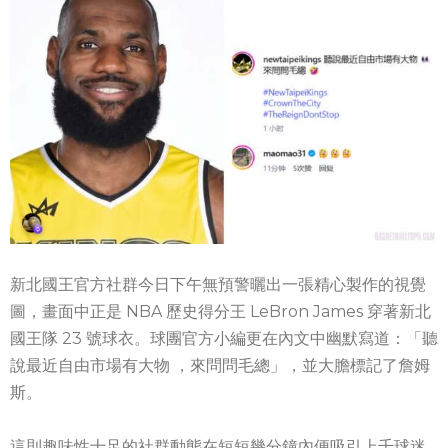
新北國王官方社群今日下午無預警曬出一張精心製作的視覺
圖，畫面中正是 NBA 歷史得分王 LeBron James 穿著新北
國王隊 23 號球衣。球團官方小編更在內文中幽默寫道：「聽
說最近自由市場有大物 ，來問問毛總」，並大膽標記了詹姆
斯。
這則趣味性十足的社群動態在短短幾分鐘內便吸引上千球迷