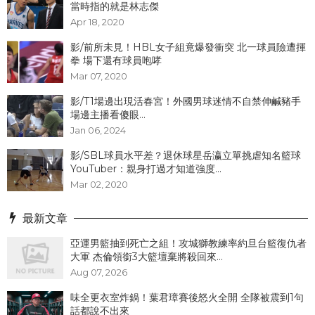
當時指的就是林志傑
Apr 18, 2020
影/前所未見！HBL女子組竟爆發衝突 北一球員險遭揮
拳 場下還有球員咆哮
Mar 07, 2020
影/T1場邊出現活春宮！外國男球迷情不自禁伸鹹豬手
場邊主播看傻眼...
Jan 06, 2024
影/SBL球員水平差？退休球星岳瀛立單挑虐知名籃球
YouTuber：親身打過才知道強度...
Mar 02, 2020
最新文章
亞運男籃抽到死亡之組！攻城獅教練率約旦台籃復仇者
大軍 杰倫領銜3大籃壇棄將殺回來...
Aug 07, 2026
味全更衣室炸鍋！葉君璋賽後怒火全開 全隊被震到1句
話都說不出來