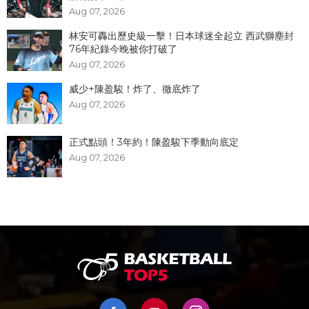
Aug 07, 2026
林安可轟出歷史級一擊！日本球迷全起立 西武獅塵封
76年紀錄今晚被你打破了
Aug 07, 2026
威少+陳盈駿！炸了、徹底炸了
Aug 07, 2026
正式點頭！3年約！陳盈駿下季動向底定
Aug 07, 2026