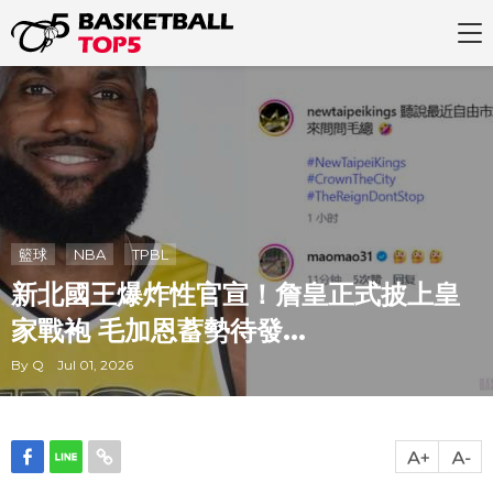
籃球
NBA
TPBL
新北國王爆炸性官宣！詹皇正式披上皇
家戰袍 毛加恩蓄勢待發...
By Q Jul 01, 2026