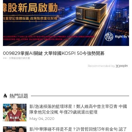
009829掌握AI關鍵 大華韓國KOSPI 50今強勢開募
PR・大華銀全能行銷方案
Recommended by
熱門話題
影/急速殞落的籃壇球星！鄭人維高中曾主宰亞青 中國
隊拿他完全沒輒 年僅29歲就退出籃壇
May 04, 2020
影/中華隊碰不得是不是？許晉哲回憶13年前金句 認了