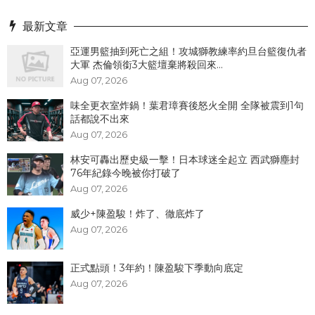
最新文章
亞運男籃抽到死亡之組！攻城獅教練率約旦台籃復仇者
大軍 杰倫領銜3大籃壇棄將殺回來...
Aug 07, 2026
味全更衣室炸鍋！葉君璋賽後怒火全開 全隊被震到1句
話都說不出來
Aug 07, 2026
林安可轟出歷史級一擊！日本球迷全起立 西武獅塵封
76年紀錄今晚被你打破了
Aug 07, 2026
威少+陳盈駿！炸了、徹底炸了
Aug 07, 2026
正式點頭！3年約！陳盈駿下季動向底定
Aug 07, 2026