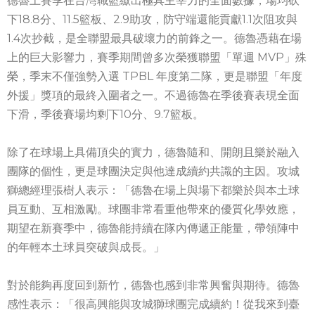
德魯上賽季在台灣職籃繳出極具主宰力的全面數據，場均砍
下18.8分、11.5籃板、2.9助攻，防守端還能貢獻1.1次阻攻與
1.4次抄截，是全聯盟最具破壞力的前鋒之一。德魯憑藉在場
上的巨大影響力，賽季期間曾多次榮獲聯盟「單週 MVP」殊
榮，季末不僅強勢入選 TPBL 年度第二隊，更是聯盟「年度
外援」獎項的最終入圍者之一。不過德魯在季後賽表現全面
下滑，季後賽場均剩下10分、9.7籃板。
除了在球場上具備頂尖的實力，德魯隨和、開朗且樂於融入
團隊的個性，更是球團決定與他達成續約共識的主因。攻城
獅總經理張樹人表示：「德魯在場上與場下都樂於與本土球
員互動、互相激勵。球團非常看重他帶來的優質化學效應，
期望在新賽季中，德魯能持續在隊內傳遞正能量，帶領陣中
的年輕本土球員突破與成長。」
對於能夠再度回到新竹，德魯也感到非常興奮與期待。德魯
感性表示：「很高興能與攻城獅球團完成續約！從我來到臺