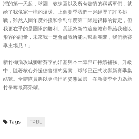
灣的第一天起，球團、教練團以及所有熱情的獅紫軍們，就
給了我像家一樣的溫暖。上個賽季我們一起經歷了許多挑
戰，雖然入圍年度外援和拿到年度第二隊是很棒的肯定，但
我更在乎的是團隊的勝利。我認為新竹這座城市帶給我難以
形容的能量，未來我一定會盡我所能去幫助團隊，我們新賽
季主場見！」
新竹御嵿攻城獅新賽季的洋基與本土陣容正持續補強、升級
中，隨著核心外援德魯續約落實，球隊已正式吹響新賽季集
結號。全體隊員將以更強悍的姿態回歸，在新賽季全力為新
竹爭奪最高榮耀。
TPBL