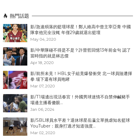
熱門話題
影/急速殞落的籃壇球星！鄭人維高中曾主宰亞青 中國
隊拿他完全沒輒 年僅29歲就退出籃壇
May 04, 2020
影/中華隊碰不得是不是？許晉哲回憶13年前金句 認了
當時指的就是林志傑
Apr 18, 2020
影/前所未見！HBL女子組竟爆發衝突 北一球員險遭揮
拳 場下還有球員咆哮
Mar 07, 2020
影/T1場邊出現活春宮！外國男球迷情不自禁伸鹹豬手
場邊主播看傻眼...
Jan 06, 2024
影/SBL球員水平差？退休球星岳瀛立單挑虐知名籃球
YouTuber：親身打過才知道強度...
Mar 02, 2020