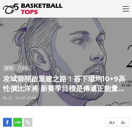
籃球
TPBL
攻城獅開啟重建之路！簽下場均10+9高
性價比洋將 新賽季目標是傳遞正能量...
By Q Jul 01, 2026