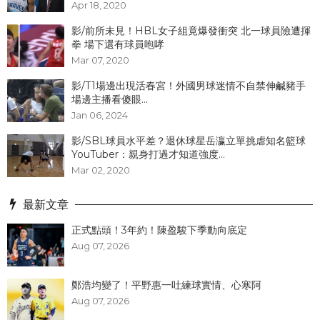
Apr 18, 2020
影/前所未見！HBL女子組竟爆發衝突 北一球員險遭揮
拳 場下還有球員咆哮
Mar 07, 2020
影/T1場邊出現活春宮！外國男球迷情不自禁伸鹹豬手
場邊主播看傻眼...
Jan 06, 2024
影/SBL球員水平差？退休球星岳瀛立單挑虐知名籃球
YouTuber：親身打過才知道強度...
Mar 02, 2020
最新文章
正式點頭！3年約！陳盈駿下季動向底定
Aug 07, 2026
鄭浩均變了！平野惠一吐練球實情、心寒阿
Aug 07, 2026