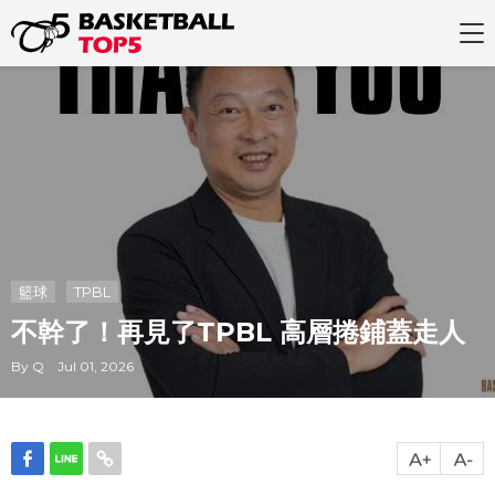
籃球
TPBL
不幹了！再見了TPBL 高層捲鋪蓋走人
By Q Jul 01, 2026