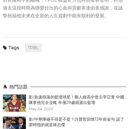
對於陽和平的離職，TPBL 聯盟官方也特別發表聲明，對他
過去這段時間為聯盟付出的心血與貢獻表達由衷感謝，並誠
摯祝福他未來在全新的人生規劃中能有順利的發展。
TPBL
熱門話題
影/急速殞落的籃壇球星！鄭人維高中曾主宰亞青 中國
隊拿他完全沒輒 年僅29歲就退出籃壇
May 04, 2020
影/中華隊碰不得是不是？許晉哲回憶13年前金句 認了
當時指的就是林志傑