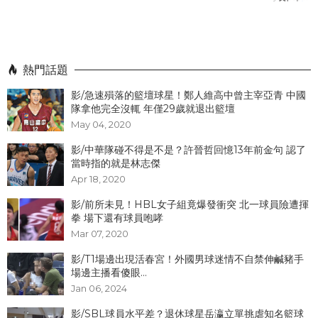
熱門話題
影/急速殞落的籃壇球星！鄭人維高中曾主宰亞青 中國
隊拿他完全沒輒 年僅29歲就退出籃壇
May 04, 2020
影/中華隊碰不得是不是？許晉哲回憶13年前金句 認了
當時指的就是林志傑
Apr 18, 2020
影/前所未見！HBL女子組竟爆發衝突 北一球員險遭揮
拳 場下還有球員咆哮
Mar 07, 2020
影/T1場邊出現活春宮！外國男球迷情不自禁伸鹹豬手
場邊主播看傻眼...
Jan 06, 2024
影/SBL球員水平差？退休球星岳瀛立單挑虐知名籃球