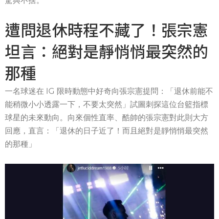
驚與不捨。
遭問退休時程不藏了！張宗憲
坦言：絕對是靜悄悄最突然的
那種
一名球迷在 IG 限時動態中好奇向張宗憲提問：「退休前能不
能稍微小小透露一下，不要太突然」試圖刺探這位台籃指標
球星的未來動向。向來個性直率、酷帥的張宗憲對此則大方
回應，直言：「退休的日子近了！而且絕對是靜悄悄最突然
的那種」