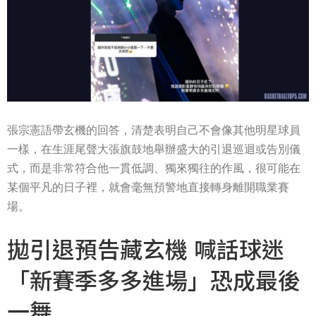
張宗憲語帶玄機的回答，清楚表明自己不會像其他明星球員
一樣，在生涯尾聲大張旗鼓地舉辦盛大的引退巡迴或告別儀
式，而是非常符合他一貫低調、獨來獨往的作風，很可能在
某個平凡的日子裡，就會毫無預警地直接轉身離開職業賽
場。
拋引退預告藏玄機 喊話球迷
「新賽季多多進場」恐成最後
一舞