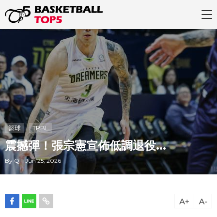
籃球
TPBL
震撼彈！張宗憲宣佈低調退役...
By Q Jun 25, 2026