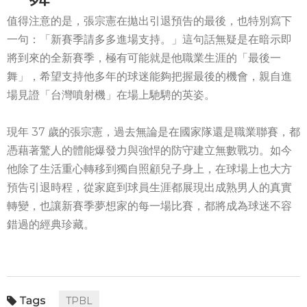
值得注意的是，張宗憲在拋出引退預告的最後，也特別寫下
一句：「新賽季請多多進場支持。」這句話無疑是在暗示即
將到來的全新賽季，極有可能就是他職業生涯的「最後一
舞」，希望支持他多年的球迷能夠把握最後的機會，親自進
場見證「台灣噴射機」在場上馳騁的英姿。
現年 37 歲的張宗憲，過去無論是在國家隊還是職業聯賽，都
憑藉著驚人的體能爆發力與強悍的防守建立無數戰功。如今
他除了生活重心轉移到獨自照顧兒子身上，在球場上也大方
預告引退時程，從家庭到球員生涯都展現出成熟男人的真實
轉變，也讓新賽季夢想家的每一場比賽，都將成為球迷不容
錯過的經典珍藏。
TPBL