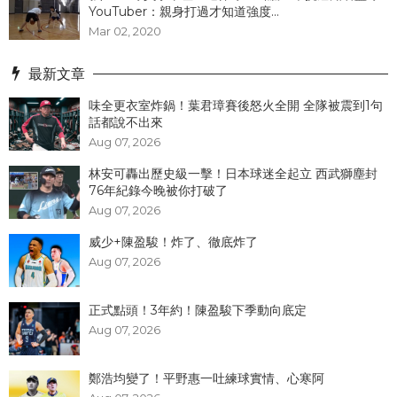
YouTuber：親身打過才知道強度...
Mar 02, 2020
最新文章
味全更衣室炸鍋！葉君璋賽後怒火全開 全隊被震到1句
話都說不出來
Aug 07, 2026
林安可轟出歷史級一擊！日本球迷全起立 西武獅塵封
76年紀錄今晚被你打破了
Aug 07, 2026
威少+陳盈駿！炸了、徹底炸了
Aug 07, 2026
正式點頭！3年約！陳盈駿下季動向底定
Aug 07, 2026
鄭浩均變了！平野惠一吐練球實情、心寒阿