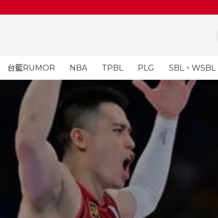
台籃RUMOR
NBA
TPBL
PLG
SBL、WSBL