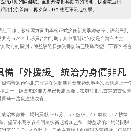
）合約到期的陳盈駿。面對外界對其動向的揣測，陳盈駿近日
跟隨北京首鋼，再次向 CBA 總冠軍發起衝擊。
重組工作，教練團方面由李楠正式接任新賽季總教練，許利民則
共有 6 名本土球員合約到期，其中最關鍵的便是台灣主力控
對其動向的揣測，陳盈駿近日接受採訪時已明確表態，下賽季將
擊。
具備「外援級」統治力身價非凡
，媒體普遍預估北京首鋼在休賽期將毫無懸念地再次為他送上一
球後衛之一，陳盈駿的能力早已毋庸置疑，在加盟北京首鋼的首個
塔周琦一路殺進總決賽。
據，場均貢獻 16.6 分、3.2 籃板、4.6 助攻、1.2 抄截
6.8%。儘管本賽季在全明星後衛趙睿加盟後，陳盈駿的出場時間與
 11.9 分、4.9 助攻，但他在賽場上的表現依舊穩健，仍是