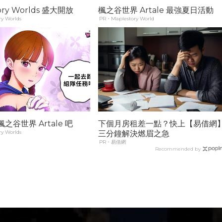
ory Worlds 盛大開放
楓之谷世界 Artale 最強夏日活動
y Worlds
PR・Maplestory World
之谷世界 Artale 吧
下個月房租差一點？快上【易借網
y Worlds
三分鐘解決燃眉之急
PR・易借網
Recommended by