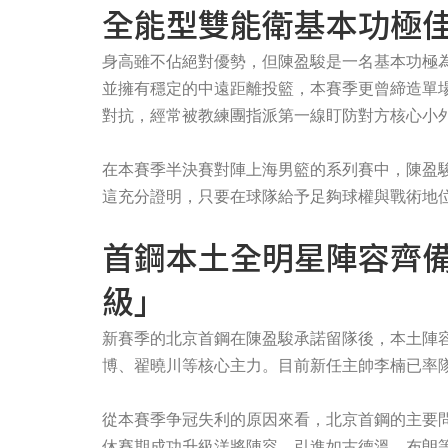
全能型雙能衛基本功極佳
身高雖不佔絕對優勢，但陳盈駿是一名基本功極
並擁有穩定的中遠距離投籃，本賽季更曾締造單場
對抗，經常被教練團指派第一線盯防對方核心小
在本賽季半決賽對陣上海男籃的系列賽中，陳盈駿就曾上
這充分證明，只要在球隊給予足夠球權與戰術地
首鋼本土全明星陣容齊備
級」
新賽季的北京首鋼在陳盈駿承諾留隊後，本土陣
博、翟曉川等核心主力。目前新任主帥李楠已率
從本賽季争冠失利的原因來看，北京首鋼的主要
休賽期成功升級洋將陣容，引進如古德溫、布朗