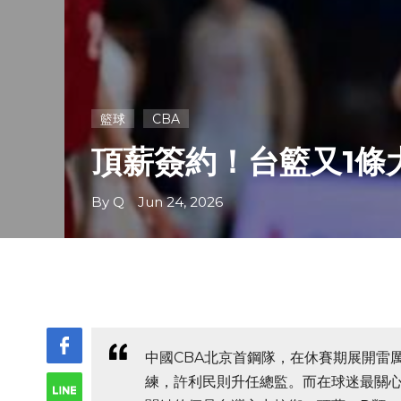
籃球
CBA
頂薪簽約！台籃又1條大
By Q Jun 24, 2026
中國CBA北京首鋼隊，在休賽期展開雷
練，許利民則升任總監。而在球迷最關心