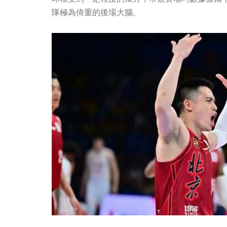
隊極為倚重的後場大腦。