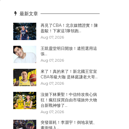
最新文章
再見了CBA！北京媒體證實！陳
盈駿！下家這1隊領跑...
Aug 07, 2026
王凱靈堂明日開放！遺照選用這
張...
Aug 07, 2026
來了！真的來了！新北國王官宣
CBA等級大咖 是林庭謙老大哥...
Aug 07, 2026
沒搶下林秉聖！中信特攻喪心病
狂！瘋狂採買自由市場旅外大物
台新戰神慘了...
Aug 07, 2026
突發噩耗！李灝宇！倒地哀號、
畫面慎入...