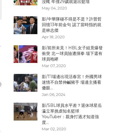
沒輒 年僅29歲就退出籃壇
May 04, 2020
影/中華隊碰不得是不是？許晉哲
回憶13年前金句 認了當時指的就
是林志傑
Apr 18, 2020
會
影/前所未見！HBL女子組竟爆發
衝突 北一球員險遭揮拳 場下還有
球員咆哮
Mar 07, 2020
影/T1場邊出現活春宮！外國男球
迷情不自禁伸鹹豬手 場邊主播看
份
傻眼...
賽
Jan 06, 2024
影/SBL球員水平差？退休球星岳
瀛立單挑虐知名籃球
，
YouTuber：親身打過才知道強
度...
Mar 02, 2020
球