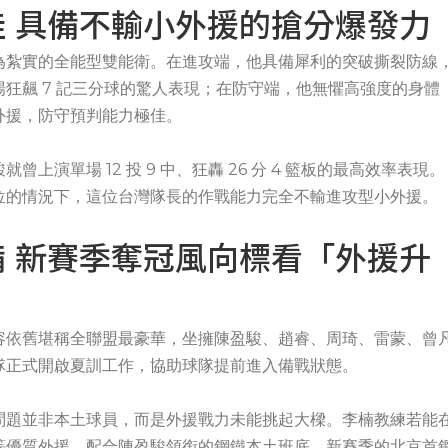
 具備不輸小外援的搶分爆發力
為紮實的全能型雙能衛。在進攻端，他具備犀利的突破撕裂防線
狂飆 7 記三分球的驚人表現；在防守端，他無懼高強度的身體
外援，防守預判能力極佳。
演單場 12 投 9 中、狂轟 26 分 4 籃板的最高效率表現。
位的情況下，這位台灣隊長的作戰能力完全不輸進攻型小外援。
 新賽季奪冠風向標看「外援升
容依舊堪稱全聯盟最豪華，坐擁陳盈駿、趙睿、周琦、雷蒙、曾
隊正式開啟夏訓工作，協助球隊提前進入備戰狀態。
問題並非本土球員，而是外援戰力未能挑起大樑。李楠教練若能
等優質外援，配合陳盈駿領銜的鋼鐵本土班底，新賽季的北京首