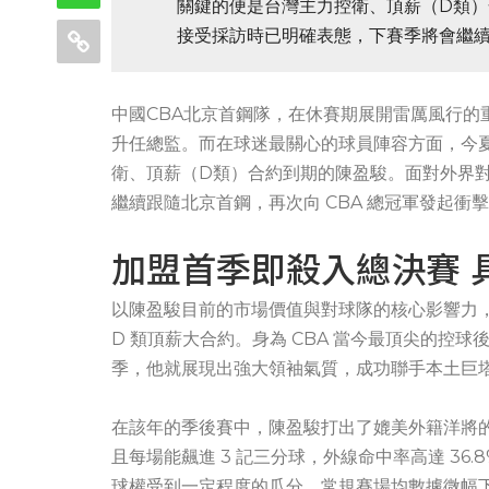
關鍵的便是台灣主力控衛、頂薪（D類
接受採訪時已明確表態，下賽季將會繼續
中國CBA北京首鋼隊，在休賽期展開雷厲風行的
升任總監。而在球迷最關心的球員陣容方面，今夏
衛、頂薪（D類）合約到期的陳盈駿。面對外界
繼續跟隨北京首鋼，再次向 CBA 總冠軍發起衝
加盟首季即殺入總決賽 
以陳盈駿目前的市場價值與對球隊的核心影響力
D 類頂薪大合約。身為 CBA 當今最頂尖的控
季，他就展現出強大領袖氣質，成功聯手本土巨
在該年的季後賽中，陳盈駿打出了媲美外籍洋將的統治級數
且每場能飆進 3 記三分球，外線命中率高達 3
球權受到一定程度的瓜分，常規賽場均數據微幅下滑至