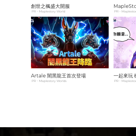
創世之楓盛大開服
MapleSt
PR・Maplestory World
PR・Maplestor
Artale 闇黑龍王首次登場
一起來玩 楓
PR・Maplestory Worlds
PR・Maplestor