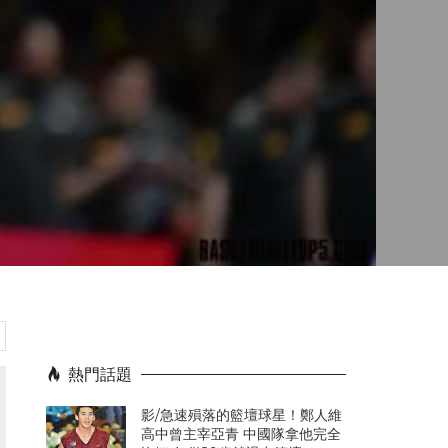
熱門話題
影/急速殞落的籃壇球星！鄭人維
高中曾主宰亞青 中國隊拿他完全