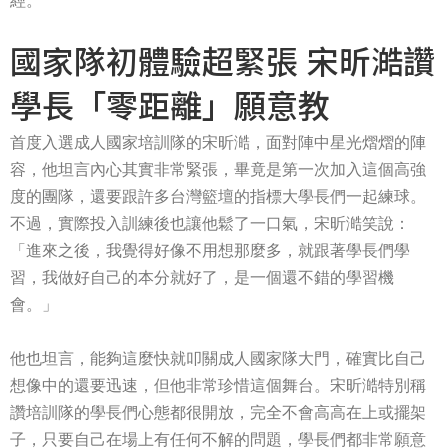
經。
國家隊初體驗超緊張 宋昕澔讚
學長「零距離」願意教
首度入選成人國家培訓隊的宋昕澔，面對陣中星光熠熠的陣
容，他坦言內心其實非常緊張，畢竟是第一次加入這個高強
度的團隊，還要跟許多台灣籃壇的指標大學長們一起練球。
不過，實際投入訓練後也讓他鬆了一口氣，宋昕澔笑說：
「進來之後，我覺得好像不用想那麼多，就跟著學長們學
習，我做好自己的本分就好了，是一個還不錯的學習機
會。」
他也坦言，能夠這麼快就叩關成人國家隊大門，確實比自己
想像中的還要迅速，但他非常珍惜這個舞台。宋昕澔特別稱
讚培訓隊的學長們心態都很開放，完全不會高高在上或擺架
子，只要自己在場上有任何不解的問題，學長們都非常願意