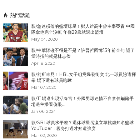
熱門話題
影/急速殞落的籃壇球星！鄭人維高中曾主宰亞青 中國
隊拿他完全沒輒 年僅29歲就退出籃壇
May 04, 2020
影/中華隊碰不得是不是？許晉哲回憶13年前金句 認了
當時指的就是林志傑
Apr 18, 2020
影/前所未見！HBL女子組竟爆發衝突 北一球員險遭揮
拳 場下還有球員咆哮
Mar 07, 2020
影/T1場邊出現活春宮！外國男球迷情不自禁伸鹹豬手
場邊主播看傻眼...
Jan 06, 2024
影/SBL球員水平差？退休球星岳瀛立單挑虐知名籃球
YouTuber：親身打過才知道強度...
Mar 02, 2020