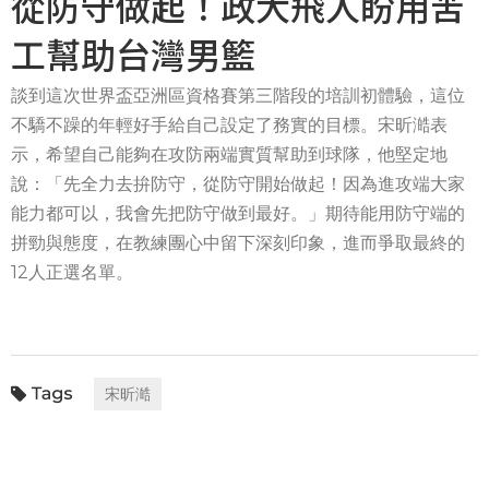
從防守做起！政大飛人盼用苦
工幫助台灣男籃
談到這次世界盃亞洲區資格賽第三階段的培訓初體驗，這位
不驕不躁的年輕好手給自己設定了務實的目標。宋昕澔表
示，希望自己能夠在攻防兩端實質幫助到球隊，他堅定地
說：「先全力去拚防守，從防守開始做起！因為進攻端大家
能力都可以，我會先把防守做到最好。」期待能用防守端的
拼勁與態度，在教練團心中留下深刻印象，進而爭取最終的
12人正選名單。
宋昕澔