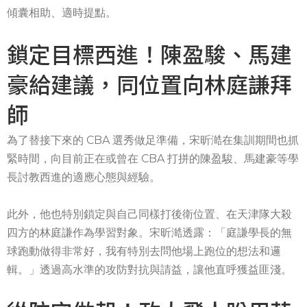
傾囊相助、適時提點。
鎖定目標西進！陳盈駿、馬建
豪給建議，同位置向林庭謙拜
師
為了替接下來的 CBA 選秀做足準備，宋昕澔在集訓期間也抓
緊時間，向目前正在或曾在 CBA 打拼的陳盈駿、馬建豪等學
長討教西進的適應心態與經驗。
此外，他也特別鎖定與自己同樣打後衛位置、在天津隊大殺
四方的林庭謙作為學習對象。宋昕澔透露：「庭謙學長的無
球跑動做得非常好，我有特別去問他場上跑位的想法和邏
輯。」透過高水準的攻防對抗與請益，讓他直呼獲益匪淺。