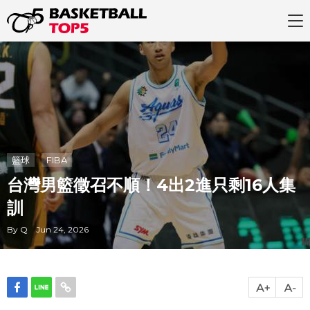
籃球
FIBA
台灣男籃徵召不順！4出2進只剩16人集
訓
By Q Jun 24, 2026