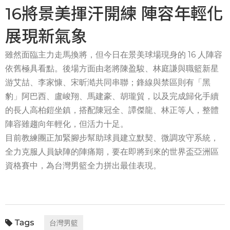
16將景美揮汗開練 陣容年輕化
展現新氣象
雖然面臨主力走馬換將，但今日在景美球場現身的 16 人陣容
依舊極具看點。後場方面由老將陳盈駿、林庭謙與職籃新星
游艾喆、李家慷、宋昕澔共同串聯；鋒線與禁區則有「黑
豹」阿巴西、盧峻翔、馬建豪、胡瓏貿，以及完成歸化手續
的長人高柏鎧坐鎮，搭配陳冠全、譚傑龍、林正等人，整體
陣容雖趨向年輕化，但活力十足。
目前教練團正加緊腳步幫助球員建立默契、微調攻守系統，
全力克服人員缺陣的陣痛期，要在即將到來的世界盃亞洲區
資格賽中，為台灣男籃全力拼出最佳表現。
台灣男籃