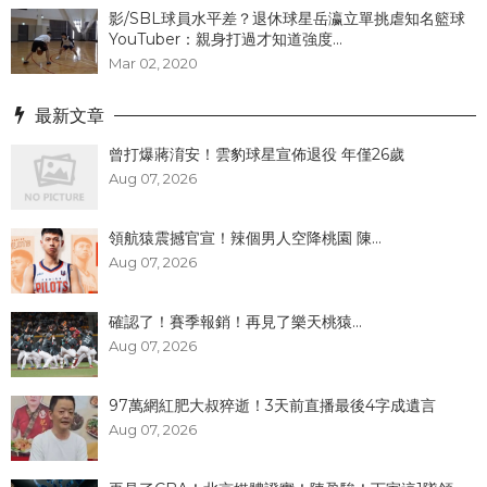
影/SBL球員水平差？退休球星岳瀛立單挑虐知名籃球
YouTuber：親身打過才知道強度...
Mar 02, 2020
最新文章
曾打爆蔣淯安！雲豹球星宣佈退役 年僅26歲
Aug 07, 2026
領航猿震撼官宣！辣個男人空降桃園 陳...
Aug 07, 2026
確認了！賽季報銷！再見了樂天桃猿...
Aug 07, 2026
97萬網紅肥大叔猝逝！3天前直播最後4字成遺言
Aug 07, 2026