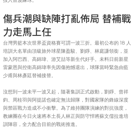
投入首波練球。
傷兵潮與缺陣打亂佈局 替補戰
力走馬上任
台灣男籃本次世界盃資格賽可謂一波三折。最初公布的 18 人
培訓大名單由頂級旅外球星陳盈駿、劉錚、林庭謙領銜，並
加入阿巴西、高錦瑋、游艾喆等新生代好手。未料日前新星
雷蒙恩與控衛高錦瑋率先因傷抱憾退出，球隊當時緊急由藍
少甫與林彥廷替補接替。
沒想到一波未平一波又起，隨著集訓正式啟動，劉錚、曾祥
鈞、周桂羽與阿提諾也確定無法歸隊，對國家隊的鋒線深度
與禁區戰力造成不小衝擊。為了維持團隊演練的對抗強度，
教練團在今日火速將本土長人林正與防守悍將蘇文儒拉進培
訓陣容，全力配合目前的戰術推進。