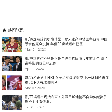
熱門話題
影/急速殞落的籃壇球星！鄭人維高中曾主宰亞青 中國
隊拿他完全沒輒 年僅29歲就退出籃壇
May 04, 2020
影/中華隊碰不得是不是？許晉哲回憶13年前金句 認了
當時指的就是林志傑
Apr 18, 2020
影/前所未見！HBL女子組竟爆發衝突 北一球員險遭揮
拳 場下還有球員咆哮
Mar 07, 2020
影/T1場邊出現活春宮！外國男球迷情不自禁伸鹹豬手
場邊主播看傻眼...
Jan 06, 2024