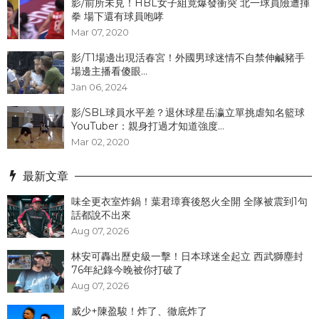
影/前所未見！HBL女子組竟爆發衝突 北一球員險遭揮
拳 場下還有球員咆哮
Mar 07, 2020
影/T1場邊出現活春宮！外國男球迷情不自禁伸鹹豬手
場邊主播看傻眼...
Jan 06, 2024
影/SBL球員水平差？退休球星岳瀛立單挑虐知名籃球
YouTuber：親身打過才知道強度...
Mar 02, 2020
最新文章
味全更衣室炸鍋！葉君璋賽後怒火全開 全隊被震到1句
話都說不出來
Aug 07, 2026
林安可轟出歷史級一擊！日本球迷全起立 西武獅塵封
76年紀錄今晚被你打破了
Aug 07, 2026
威少+陳盈駿！炸了、徹底炸了