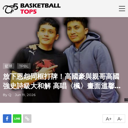
籃球
TPBL
放下恩怨同框打牌！高國豪與親哥高國
強史詩級大和解 高唱〈楓〉畫面溫馨...
By Q Jun 19, 2026