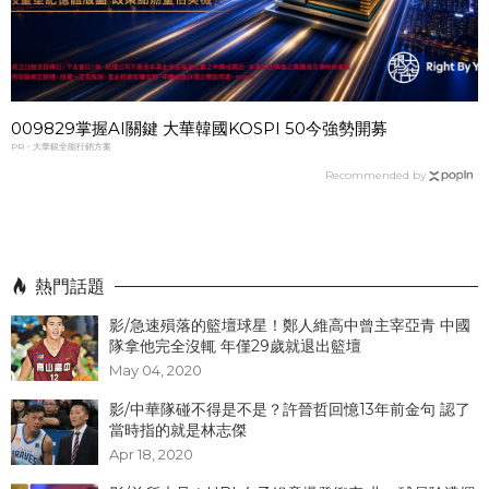
009829掌握AI關鍵 大華韓國KOSPI 50今強勢開募
PR・大華銀全能行銷方案
Recommended by
熱門話題
影/急速殞落的籃壇球星！鄭人維高中曾主宰亞青 中國
隊拿他完全沒輒 年僅29歲就退出籃壇
May 04, 2020
影/中華隊碰不得是不是？許晉哲回憶13年前金句 認了
當時指的就是林志傑
Apr 18, 2020