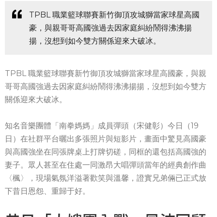
TPBL 職業籃球聯賽新竹御頂攻城獅當家球星高國
豪，與親哥哥高國強過去因家庭糾紛鬧得沸沸揚
揚，沒想到如今雙方關係迎來大破冰。
TPBL 職業籃球聯賽新竹御頂攻城獅當家球星高國豪，與親
哥哥高國強過去因家庭糾紛鬧得沸沸揚揚，沒想到如今雙方
關係迎來大破冰。
知名音樂團體「南拳媽媽」成員彈頭（宋健彰）今日（19
日）在社群平台曬出多張照片與短影片，畫面中驚見高國豪
與高國強坐在同張牌桌上打牌切磋，同框的還包括高國強的
妻子。眾人甚至在住處一同激昂大唱彈頭當年的經典創作曲
〈楓〉，現場氣氛洋溢著歡笑與溫馨，證實兄弟倆已正式放
下昔日恩怨、重歸于好。