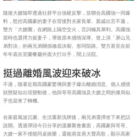
隨後大嫂隨即透過社群平台強硬反擊，並聯合高國強一同爆
料，怒控高國豪的妻子在背後對夫家長輩、親戚出言不遜，
雙方「大嫂團」在網路上隔空交火，言詞極其犀利。高國強
當時也選擇力挺妻子，導致原本感情深厚、曾上演「屏山兄
弟對決」的兩兄弟關係徹底決裂、形同陌路。雙方甚至在前
年年底在宜蘭餐廳外面大打出手，鬧上法院。
挺過離婚風波迎來破冰
不過，隨著近期高國豪驚傳與妻子爆出離婚消息、個人感情
狀態疑似出現變動後，他與哥哥高國強及大嫂之間的僵局似
乎也迎來了轉機。
在家庭風波沉澱、生活重新洗牌後，兩兄弟選擇坐下來把話
說開。透過彈頭今日分享的溫馨聚會畫面，高國豪與哥哥、
大嫂一家不僅能同桌娛樂，還能肩並肩大聲高歌，顯示高家