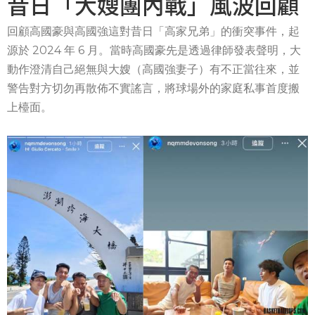
昔日「大嫂團內戰」風波回顧
回顧高國豪與高國強這對昔日「高家兄弟」的衝突事件，起
源於 2024 年 6 月。當時高國豪先是透過律師發表聲明，大
動作澄清自己絕無與大嫂（高國強妻子）有不正當往來，並
警告對方切勿再散佈不實謠言，將球場外的家庭私事首度搬
上檯面。