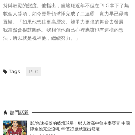
持與鼓勵的態度。他指出，盧峻翔近年不但在PLG拿下了無
數個人獎項，如今更帶領球隊完成了二連霸，實力早已毋庸
置疑。「如果他想往更高層次、競爭力更強的舞台去發展，
我當然會很鼓勵他。我相信他自己心裡應該也有這樣的想
法，所以就是祝福他，繼續努力。」
PLG
熱門話題
影/急速殞落的籃壇球星！鄭人維高中曾主宰亞青 中國
隊拿他完全沒輒 年僅29歲就退出籃壇