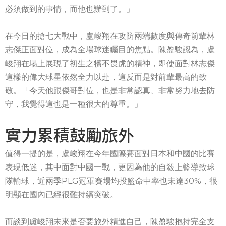
必須做到的事情，而他也辦到了。」
在今日的搶七大戰中，盧峻翔在攻防兩端數度與傳奇前輩林
志傑正面對位，成為全場球迷矚目的焦點。陳盈駿認為，盧
峻翔在場上展現了初生之犢不畏虎的精神，即使面對林志傑
這樣的偉大球星依然全力以赴，這反而是對前輩最高的致
敬。「今天他跟傑哥對位，也是非常認真、非常努力地去防
守，我覺得這也是一種很大的尊重。」
實力累積鼓勵旅外
值得一提的是，盧峻翔在今年國際賽面對日本和中國的比賽
表現低迷，其中面對中國一戰，更因為他的自殺上籃導致球
隊輸球，近兩季PLG冠軍賽場均投籃命中率也未達30%，很
明顯在國內已經很難持續突破。
而談到盧峻翔未來是否要旅外精進自己，陳盈駿抱持完全支