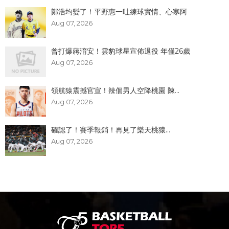
鄭浩均變了！平野惠一吐練球實情、心寒阿
Aug 07, 2026
曾打爆蔣淯安！雲豹球星宣佈退役 年僅26歲
Aug 07, 2026
領航猿震撼官宣！辣個男人空降桃園 陳...
Aug 07, 2026
確認了！賽季報銷！再見了樂天桃猿...
Aug 07, 2026