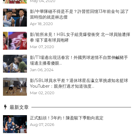
May 04, 2020
影/中華隊碰不得是不是？許晉哲回憶13年前金句 認了
當時指的就是林志傑
Apr 18, 2020
影/前所未見！HBL女子組竟爆發衝突 北一球員險遭揮
拳 場下還有球員咆哮
Mar 07, 2020
影/T1場邊出現活春宮！外國男球迷情不自禁伸鹹豬手
場邊主播看傻眼...
Jan 06, 2024
影/SBL球員水平差？退休球星岳瀛立單挑虐知名籃球
YouTuber：親身打過才知道強度...
Mar 02, 2020
最新文章
正式點頭！3年約！陳盈駿下季動向底定
Aug 07, 2026