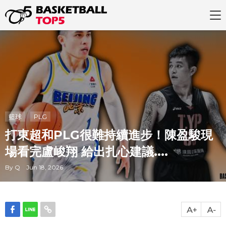
籃球
PLG
打東超和PLG很難持續進步！陳盈駿現
場看完盧峻翔 給出扎心建議....
By Q Jun 18, 2026