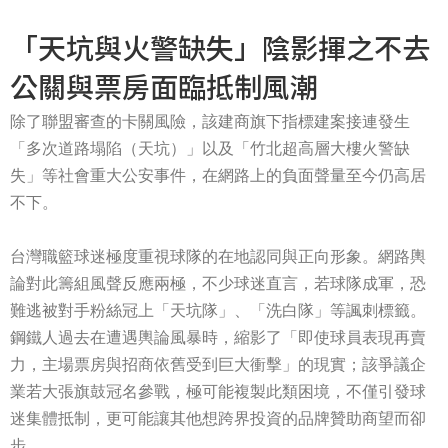
「天坑與火警缺失」陰影揮之不去
公關與票房面臨抵制風潮
除了聯盟審查的卡關風險，該建商旗下指標建案接連發生
「多次道路塌陷（天坑）」以及「竹北超高層大樓火警缺
失」等社會重大公安事件，在網路上的負面聲量至今仍高居
不下。
台灣職籃球迷極度重視球隊的在地認同與正向形象。網路輿
論對此籌組風聲反應兩極，不少球迷直言，若球隊成軍，恐
難逃被對手粉絲冠上「天坑隊」、「洗白隊」等諷刺標籤。
鋼鐵人過去在遭遇輿論風暴時，縮影了「即使球員表現再賣
力，主場票房與招商依舊受到巨大衝擊」的現實；該爭議企
業若大張旗鼓冠名參戰，極可能複製此類困境，不僅引發球
迷集體抵制，更可能讓其他想跨界投資的品牌贊助商望而卻
步。