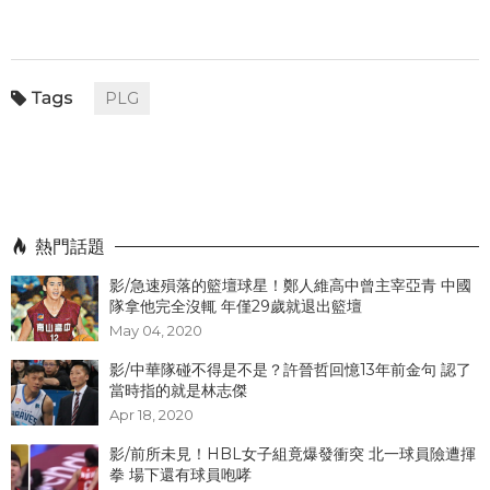
PLG
熱門話題
影/急速殞落的籃壇球星！鄭人維高中曾主宰亞青 中國
隊拿他完全沒輒 年僅29歲就退出籃壇
May 04, 2020
影/中華隊碰不得是不是？許晉哲回憶13年前金句 認了
當時指的就是林志傑
Apr 18, 2020
影/前所未見！HBL女子組竟爆發衝突 北一球員險遭揮
拳 場下還有球員咆哮