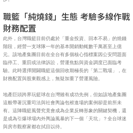
職籃「純燒錢」生態 考驗多線作戰
財務配置
此外，台灣職籃目前仍處於「重金投資、回本不易」的燒錢
階段，經營一支球隊一年的基本開銷動輒數千萬甚至上億
元。該地產集團目前在全台有多個核心指標案因公安問題面
臨停工、重罰或法律訴訟，營運焦點與資金調度已面臨考
驗。此時選擇開闢職籃這個回收期極長的「第二戰場」，在
財務配置與股東觀感上，無疑加重了營運風險。
地產巨頭跨界玩籃球在台灣雖有成功先例，但如該地產集團
這般帶著沉重司法與社會輿論包袱進場的案例卻是前所未
有。這陣職籃風聲究竟會成為企業反轉形象的關鍵契機，還
是成為引爆球場內外輿論風暴的下一個「天坑」？全台球迷
與房市觀察家都在拭目以待。