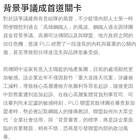
背景爭議成首道關卡
對於該爭議建商有意組隊的風聲，不少籃壇內部人士第一時
間便聯想到過去「高雄鋼鐵人」的風波。鋼鐵人過去因球團
資金背景爭議、高層司法傳聞以及與聯盟、地方政府之間的
信任危機，曾讓 PLG 經歷了一段漫長的內耗與嚴重的公關內
傷，甚至導致部分球迷流失與品牌形象受損。
而傳聞中這家有意入主職籃的地產集團，目前的處境顯然更
加敏感。該企業近年不僅因新竹「重大道路天坑案」涉嫌偷
工減料，導致核心高層遭檢方依圖利等罪名起訴，隨後更因
中部舊案遭到追加起訴。在核心高層集體背負刑事官司、司
法審判尚未定讞的敏感時刻，PLG 聯盟其餘球團在審查新加
盟者時，勢必會記取鋼鐵人的慘痛教訓。聯盟如何向大眾交
代「企業社會信用」與「背景審查」的標準，將是該企業面
臨的首要難題，稍有不慎，恐再度引發聯盟內部的政治風
暴。