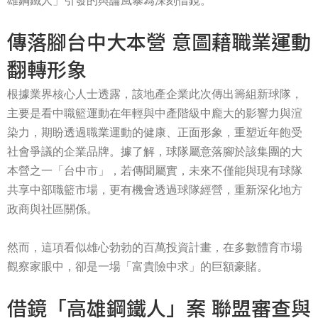
雄鋼鐵人」引發的輿論風暴為深刻借鏡。
傳落腳台中大本營 意圖藉職業運動
翻轉形象
根據業界核心人士透露，該地產企業此次傳出籌組新球隊，
主要是看中職籃運動在年輕與中產階級中龐大的影響力與渲
染力，期盼透過職業運動的健康、正面形象，重塑近年飽受
社會爭議的企業品牌。據了解，球隊屬意落腳於該集團的大
本營之一「台中市」，若傳聞屬實，未來不僅能與現有球隊
共享中部職籃市場，更有機會透過球隊經營，重新深化地方
政商與社區關係。
然而，這項看似雄心勃勃的百萬投資計畫，在多數體育市場
觀察家眼中，卻是一場「富貴險中求」的巨額豪賭。
借鏡「高雄鋼鐵人」案 聯盟審查與