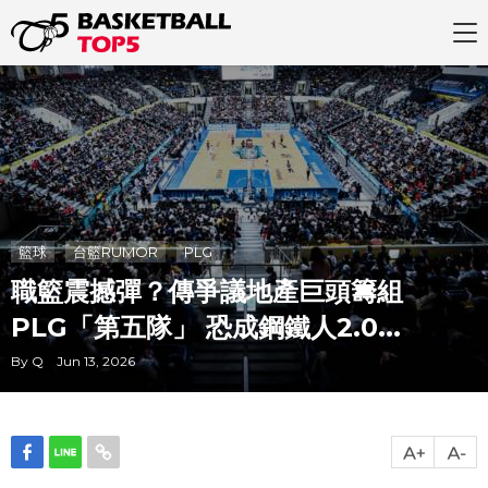
籃球
台籃RUMOR
PLG
職籃震撼彈？傳爭議地產巨頭籌組
PLG「第五隊」 恐成鋼鐵人2.0...
By Q Jun 13, 2026