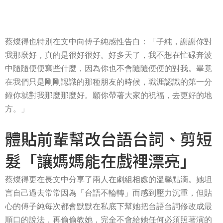
蔡燦得也特別在文中向傅子純感性告白：「子純，謝謝你對
我那麼好，真的是很好很好。好多天了，我不想在忙碌奔波
中隨隨便便寫些什麼，因為你也不會隨隨便便的對我。畢竟
在我們只是剛剛認識的那種朋友的時候，職涯認識的第一分
鐘你就對我那麼那麼好。願你帶著大家的祝福，去更好的地
方。」
體貼前輩幫改台語台詞、剪短
髮「讓媽媽能在戲裡漂亮」
蔡燦得更在長文中分享了兩人在劇組相處的溫馨點滴。她坦
言自己過去常常因為「台語不輪轉」而感到壓力沉重，但貼
心的傅子純每次都會默默在私底下幫她把台語台詞修改成最
順口的說法，再偷偷教她，完全不會給她任何必須照著演的