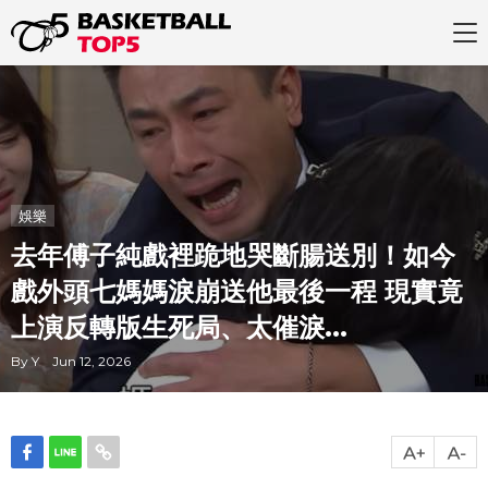
娛樂
去年傅子純戲裡跪地哭斷腸送別！如今
戲外頭七媽媽淚崩送他最後一程 現實竟
上演反轉版生死局、太催淚...
By Y Jun 12, 2026