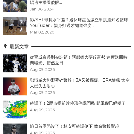
場邊主播看傻眼...
Jan 06, 2024
影/SBL球員水平差？退休球星岳瀛立單挑虐知名籃球
YouTuber：親身打過才知道強度...
Mar 02, 2020
最新文章
從育成奇兵到被註銷！阿部雄大夢碎富邦 速度送回時
間曝光、黯然返日
Aug 09, 2026
鄧愷威大聯盟夢碎警報！3A又被轟爆、ERA慘飆 太空
人已失去耐心
Aug 09, 2026
確認了！2縣市提前達停班停課門檻 颱風假已經穩了
Aug 09, 2026
旅日首季恐沒了！林安可確認倒下 致命警報響起
Aug 09, 2026