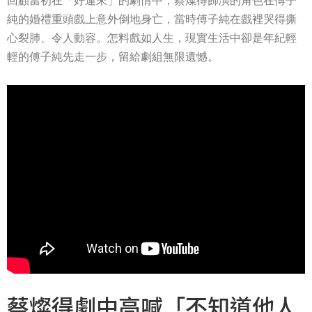
回顧當初在「好運來」的劇情中，蔡燦得飾演的角色在傅子
純的婚禮重頭戲上意外倒地身亡，當時傅子純在戲裡哭得撕
心裂肺、令人動容。怎料戲如人生，現實生活中卻是年紀輕
輕的傅子純先走一步，留給劇組無限遺憾。
蔡燦得劇中高喊「不知道他人