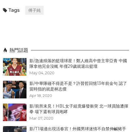
傅子純
熱門話題
影/急速殞落的籃壇球星！鄭人維高中曾主宰亞青 中國
隊拿他完全沒輒 年僅29歲就退出籃壇
May 04, 2020
影/中華隊碰不得是不是？許晉哲回憶13年前金句 認了
當時指的就是林志傑
Apr 18, 2020
影/前所未見！HBL女子組竟爆發衝突 北一球員險遭揮
拳 場下還有球員咆哮
Mar 07, 2020
影/T1場邊出現活春宮！外國男球迷情不自禁伸鹹豬手