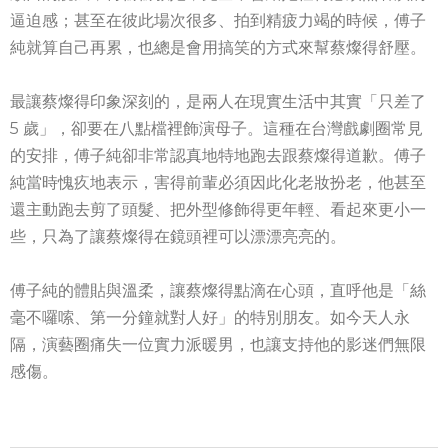
逼迫感；甚至在彼此場次很多、拍到精疲力竭的時候，傅子
純就算自己再累，也總是會用搞笑的方式來幫蔡燦得舒壓。
最讓蔡燦得印象深刻的，是兩人在現實生活中其實「只差了
5 歲」，卻要在八點檔裡飾演母子。這種在台灣戲劇圈常見
的安排，傅子純卻非常認真地特地跑去跟蔡燦得道歉。傅子
純當時愧疚地表示，害得前輩必須因此化老妝扮老，他甚至
還主動跑去剪了頭髮、把外型修飾得更年輕、看起來更小一
些，只為了讓蔡燦得在鏡頭裡可以漂漂亮亮的。
傅子純的體貼與溫柔，讓蔡燦得點滴在心頭，直呼他是「絲
毫不囉嗦、第一分鐘就對人好」的特別朋友。如今天人永
隔，演藝圈痛失一位實力派暖男，也讓支持他的影迷們無限
感傷。