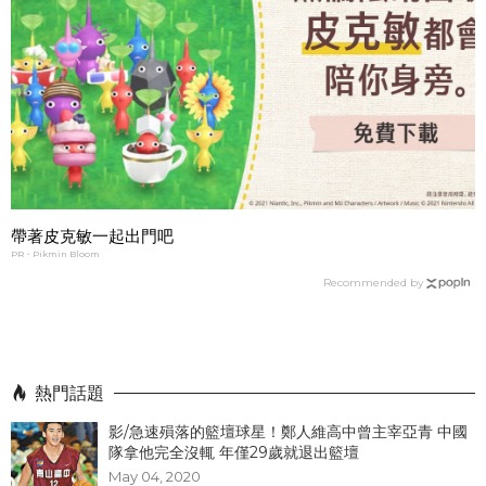
帶著皮克敏一起出門吧
PR・Pikmin Bloom
Recommended by
熱門話題
影/急速殞落的籃壇球星！鄭人維高中曾主宰亞青 中國
隊拿他完全沒輒 年僅29歲就退出籃壇
May 04, 2020