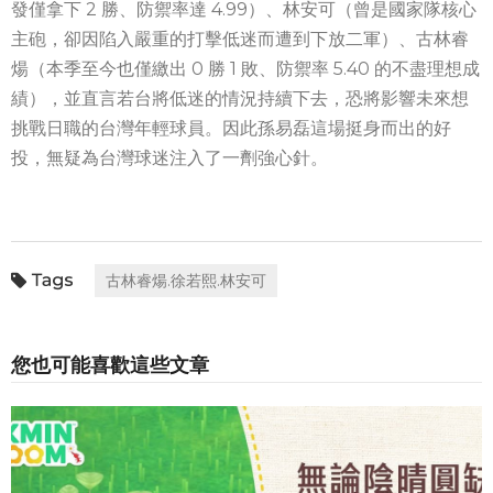
發僅拿下 2 勝、防禦率達 4.99）、林安可（曾是國家隊核心
主砲，卻因陷入嚴重的打擊低迷而遭到下放二軍）、古林睿
煬（本季至今也僅繳出 0 勝 1 敗、防禦率 5.40 的不盡理想成
績），並直言若台將低迷的情況持續下去，恐將影響未來想
挑戰日職的台灣年輕球員。因此孫易磊這場挺身而出的好
投，無疑為台灣球迷注入了一劑強心針。
古林睿煬.徐若熙.林安可
您也可能喜歡這些文章