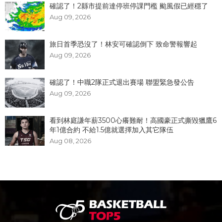
確認了！2縣市提前達停班停課門檻 颱風假已經穩了
Aug 09, 2026
旅日首季恐沒了！林安可確認倒下 致命警報響起
Aug 09, 2026
確認了！中職2隊正式退出賽場 聯盟緊急發公告
Aug 09, 2026
看到林庭謙年薪3500心癢難耐！高國豪正式撕毀獵鷹6
年1億合約 不給1.5億就選擇加入其它隊伍
Aug 08, 2026