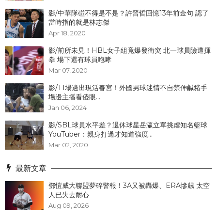
影/中華隊碰不得是不是？許晉哲回憶13年前金句 認了
當時指的就是林志傑
Apr 18, 2020
影/前所未見！HBL女子組竟爆發衝突 北一球員險遭揮
拳 場下還有球員咆哮
Mar 07, 2020
影/T1場邊出現活春宮！外國男球迷情不自禁伸鹹豬手
場邊主播看傻眼...
Jan 06, 2024
影/SBL球員水平差？退休球星岳瀛立單挑虐知名籃球
YouTuber：親身打過才知道強度...
Mar 02, 2020
最新文章
鄧愷威大聯盟夢碎警報！3A又被轟爆、ERA慘飆 太空
人已失去耐心
Aug 09, 2026