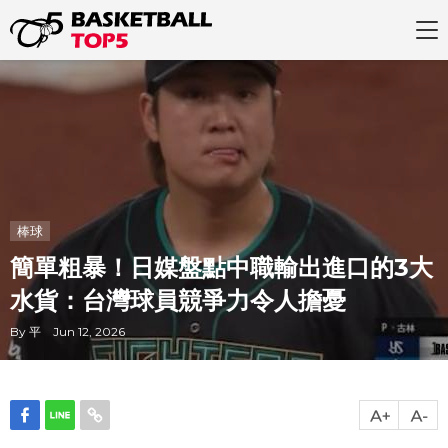
棒球
簡單粗暴！日媒盤點中職輸出進口的3大
水貨：台灣球員競爭力令人擔憂
By 平 Jun 12, 2026