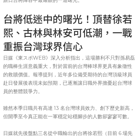
旅日台將陣容中最耀眼的一道曙光。
台將低迷中的曙光！頂替徐若
熙、古林與林安可低潮，一戰
重振台灣球界信心
日媒《東スポWEB》深入分析指出，這場勝利不只對孫易磊
的職棒生涯意義重大，對於當前的台灣棒球界更具有象徵性
的救贖價值。報導提到，近年多位備受期待的台灣頂級球員
赴日發展後表現未如預期，已逐漸讓日職外界擔憂起台灣球
員的整體競爭力。
雖然本季日職共有高達 13 名台灣球員效力、創下歷史新高，
但開季至今真正能在一軍穩定站穩腳步的人數卻寥寥可數。
日媒就先後盤點三名從中職輸出的台將徐若熙（目前 6 場先