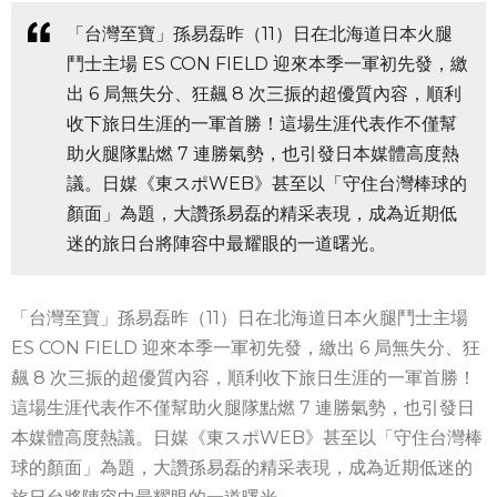
「台灣至寶」孫易磊昨（11）日在北海道日本火腿
鬥士主場 ES CON FIELD 迎來本季一軍初先發，繳
出 6 局無失分、狂飆 8 次三振的超優質內容，順利
收下旅日生涯的一軍首勝！這場生涯代表作不僅幫
助火腿隊點燃 7 連勝氣勢，也引發日本媒體高度熱
議。日媒《東スポWEB》甚至以「守住台灣棒球的
顏面」為題，大讚孫易磊的精采表現，成為近期低
迷的旅日台將陣容中最耀眼的一道曙光。
「台灣至寶」孫易磊昨（11）日在北海道日本火腿鬥士主場
ES CON FIELD 迎來本季一軍初先發，繳出 6 局無失分、狂
飆 8 次三振的超優質內容，順利收下旅日生涯的一軍首勝！
這場生涯代表作不僅幫助火腿隊點燃 7 連勝氣勢，也引發日
本媒體高度熱議。日媒《東スポWEB》甚至以「守住台灣棒
球的顏面」為題，大讚孫易磊的精采表現，成為近期低迷的