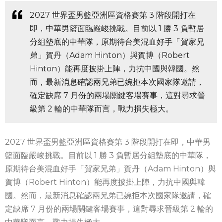
2027 世界盃男籃亞洲區資格賽第 3 階段開打在
即，中華男籃面臨嚴峻挑戰。目前以 1 勝 3 負暫居
分組墊底的中華隊，原期待台美混血好手「賀家兄
弟」賀丹（Adam Hinton）與賀博（Robert
Hinton）能再度披掛上陣，力抗中國與韓國。然
而，最新消息確認兩兄弟已婉拒本次國家隊邀請，
確定缺席 7 月份的兩場關鍵客場賽事，這對尋求晉
級第 2 輪的中華隊而言，戰力損失極大。
2027 世界盃男籃亞洲區資格賽第 3 階段開打在即，中華男
籃面臨嚴峻挑戰。目前以 1 勝 3 負暫居分組墊底的中華隊，
原期待台美混血好手「賀家兄弟」賀丹（Adam Hinton）與
賀博（Robert Hinton）能再度披掛上陣，力抗中國與韓
國。然而，最新消息確認兩兄弟已婉拒本次國家隊邀請，確
定缺席 7 月份的兩場關鍵客場賽事，這對尋求晉級第 2 輪的