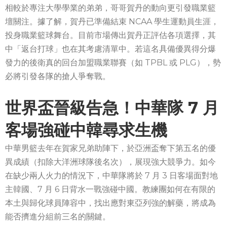
相較於專注大學學業的弟弟，哥哥賀丹的動向更引發職業籃
壇關注。據了解，賀丹已準備結束 NCAA 學生運動員生涯，
投身職業籃球舞台。目前市場傳出賀丹正評估各項選擇，其
中「返台打球」也在其考慮清單中。若這名具備優異得分爆
發力的後衛真的回台加盟職業聯賽（如 TPBL 或 PLG），勢
必將引發各隊的搶人爭奪戰。
世界盃晉級告急！中華隊 7 月
客場強碰中韓尋求生機
中華男籃去年在賀家兄弟助陣下，於亞洲盃奪下第五名的優
異成績（扣除大洋洲球隊後名次），展現強大競爭力。如今
在缺少兩人火力的情況下，中華隊將於 7 月 3 日客場面對地
主韓國、7 月 6 日背水一戰強碰中國。教練團如何在有限的
本土與歸化球員陣容中，找出應對東亞列強的解藥，將成為
能否擠進分組前三名的關鍵。