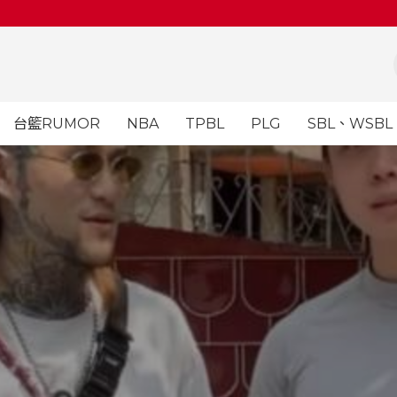
台籃RUMOR
NBA
TPBL
PLG
SBL、WSBL