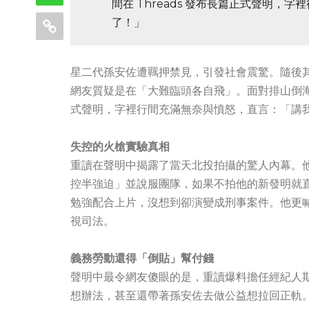
間在 Threads 發布長篇正式聲明
了！」
星二代孫安佐遭羈押禁見，引發社會震驚。隨後
網友質疑是在「大難臨頭各自飛」。面對排山倒海的「
式聲明，字裡行間充滿無奈與憤怒，直言：「講
失控的火槍實驗真相
重讀在聲明中揭露了當天北投拍攝的驚人內幕。
控半強迫」並說服團隊，如果不拍他的新發明就
勉強配合上片，沒想到卻演變成刑事案件。他更
視司法。
義務勞動還得「倒貼」幫付錢
聲明中最令網友傻眼的是，重讀爆料擔任經紀人
想辦法，甚至還帶著孫安佐去做公益想拉回正軌