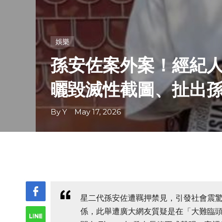
娛樂
孫安佐案外案！經紀人
曬毀滅性截圖、扯出
By Y May 17, 2026
星二代孫安佐遭羈押禁見，引發社會震
係，此舉遭廣大網友質疑是在「大難臨頭