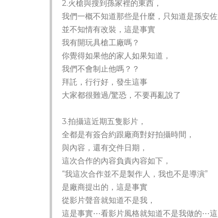
2.火槍與搜到孫家裡的東西，
我們一概不知道那些是什麼，只知道是孫安佐
並不知情有改裝，這是事實
我有開玩具槍工廠嗎？
你覺得如果他的家人如果知道，
我們不會制止他嗎？？
拜託，行行好，發生這事
大家都很難過/驚恐，不要再亂說了
3.拍攝這近期五隻影片，
全都是有簽合約跟廠商對好拍攝時間，
與內容，還有交件日期，
這次合作的內容負責內容如下，
“我這次合作並不是製作人，我也不是導演”
是廠商提出的，這是事實
從影片聲音就知道不是我，
這是事實⋯看影片風格就知道不是我做的⋯這