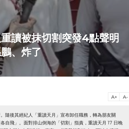
重讀被抹切割突發4點聲明
孫鵬、炸了
驚。隨後其經紀人「重讀天月」宣布卸任職務，轉為朋友關
各自飛」。面對排山倒海的「切割」指責，重讀天月 17 日晚