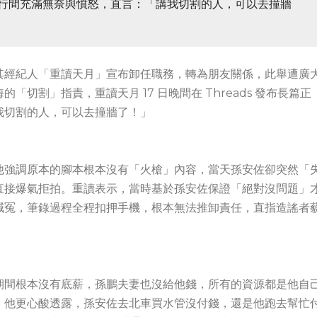
，字裡行間充滿無奈與憤怒，直言：「講我切割的人，可以去撞牆
其經紀人「重讀天月」宣布卸任職務，轉為朋友關係，此舉遭廣
切割」指責，重讀天月 17 日晚間在 Threads 發布長篇正
我切割的人，可以去撞牆了！」
他強調原本的腳本根本沒有「火槍」內容，當天孫安佐卻突然「
直接爆氣拒拍。重讀表示，當時基於孫安佐保證「絕對沒問題」
喊冤，筆錄過程全程扣押手機，根本無法推卸責任，直指造謠者
期間根本沒有底薪，孫鵬夫妻也沒給他錢，所有的資源都是他自
。他更心酸透露，孫安佐去北車買水管沒付錢，還是他跑去幫忙