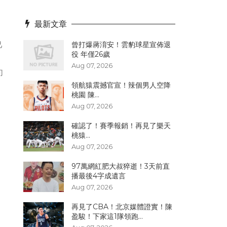
最新文章
己
曾打爆蔣淯安！雲豹球星宣佈退
役 年僅26歲
Aug 07, 2026
句
領航猿震撼官宣！辣個男人空降
桃園 陳...
Aug 07, 2026
確認了！賽季報銷！再見了樂天
桃猿...
Aug 07, 2026
97萬網紅肥大叔猝逝！3天前直
播最後4字成遺言
Aug 07, 2026
再見了CBA！北京媒體證實！陳
盈駿！下家這1隊領跑...