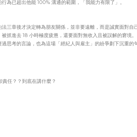
行為已超出他能 100% 溝通的範圍，「我能力有限了」。
約法三章後才決定轉為朋友關係，並非要遠離，而是誠實面對自
被抓進去 18 小時極度疲憊，還要面對無收入且被誤解的窘境。
經過思考的言論，也為這場「經紀人與雇主」的紛爭劃下沉重的
推卸責任？？到底在講什麼？