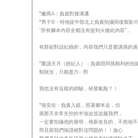
*廠商A：負責對接溝通
*男子B：特地從中部北上負責拍攝與後製影片
“所有腳本內容全都沒有提到火槍此內容”，
有群組對話紀錄的，內容我們只是要講孫的過
*重讀天月（經紀人）：負責陪同孫順利的拍
制狀況，只能盡力⋯對
我也沒有這樣的經驗，研發氣瓶？！
*孫安佐：負責入鏡，照著腳本走，但
孫那天非常失控的半強迫並說服我們，
一定要拍攝他的發明，他新改良的，不然他不
而且跟我們保證絕對沒問題的！！放心