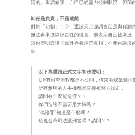
清的。重讀感嘆，自己已經盡力控制狀況，但孫的
卸任是負責，不是遠離
對於「切割」二字，重讀天月強調自己是與孫鵬
無法再承擔經紀責任的現實。他表示自己被牽連、
這份聲明最後呼籲外界看清楚真相，不要再講沒
點。
以下為重讀正式文字初步聲明：
1.所有偵查流程都是不公開，何來的我筆錄
所有參與的人手機都是直接被警方扣走，
請問有什麼能造假？？
你們造謠不需要用大腦嗎？
“偽證罪”知道是什麼嗎？
藐視台灣司法跟刑警嗎？請問？？