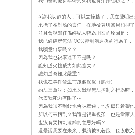
我們基於他多年研究火槍也有拍攝經驗之下，
4.講我切割的人，可以去撞牆了，我在聲明
承擔了相對應的責任，在地檢署與警局扣押了
並且會說卸任孫經紀人轉為朋友的原因是：
我已經確定無法100%控制溝通孫的行為了，
我願意出事嗎？？
因為我也被牽連了不是嗎？
誰知道火槍威力如此強大？
誰知道會如此嚴重？
我也在事件發生前跟他爸爸（鵬哥）
約法三章說：如果又出現無法控制之行為時，
代表我能力有限了⋯
因為我賺不到錢也會被牽連，他父母只希望他
所以何來切割？我還是很重視孫，也是當家人
也沒有要切割遠離的意思好嗎？
還是說我要在未來，繼續被抓著跑，也沒收入