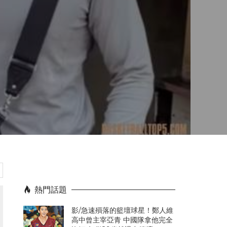
熱門話題
影/急速殞落的籃壇球星！鄭人維
高中曾主宰亞青 中國隊拿他完全