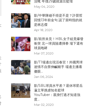
沒輒 年僅29歲就退出籃壇
May 04, 2020
影/中華隊碰不得是不是？許晉哲
回憶13年前金句 認了當時指的就
是林志傑
大
Apr 18, 2020
影/前所未見！HBL女子組竟爆發
衝突 北一球員險遭揮拳 場下還有
球員咆哮
Mar 07, 2020
失
影/T1場邊出現活春宮！外國男球
才
迷情不自禁伸鹹豬手 場邊主播看
藐
傻眼...
Jan 06, 2024
影/SBL球員水平差？退休球星岳
瀛立單挑虐知名籃球
YouTuber：親身打過才知道強
己
度...
付
Mar 02, 2020