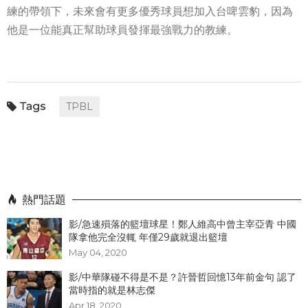
練的帶領下，未來會有更多優秀球員想加入台啤雲豹，因為
他是一位能真正幫助球員發揮最強戰力的教練。
TPBL
熱門話題
影/急速殞落的籃壇球星！鄭人維高中曾主宰亞青 中國
隊拿他完全沒輒 年僅29歲就退出籃壇
May 04, 2020
影/中華隊碰不得是不是？許晉哲回憶13年前金句 認了
當時指的就是林志傑
Apr 18, 2020