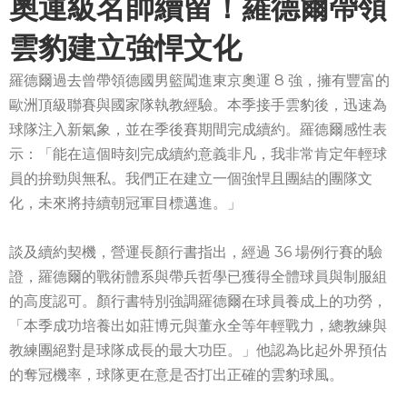
奧運級名帥續留！羅德爾帶領
雲豹建立強悍文化
羅德爾過去曾帶領德國男籃闖進東京奧運 8 強，擁有豐富的
歐洲頂級聯賽與國家隊執教經驗。本季接手雲豹後，迅速為
球隊注入新氣象，並在季後賽期間完成續約。羅德爾感性表
示：「能在這個時刻完成續約意義非凡，我非常肯定年輕球
員的拚勁與無私。我們正在建立一個強悍且團結的團隊文
化，未來將持續朝冠軍目標邁進。」
談及續約契機，營運長顏行書指出，經過 36 場例行賽的驗
證，羅德爾的戰術體系與帶兵哲學已獲得全體球員與制服組
的高度認可。顏行書特別強調羅德爾在球員養成上的功勞，
「本季成功培養出如莊博元與董永全等年輕戰力，總教練與
教練團絕對是球隊成長的最大功臣。」他認為比起外界預估
的奪冠機率，球隊更在意是否打出正確的雲豹球風。