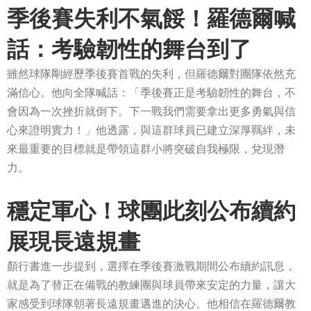
季後賽失利不氣餒！羅德爾喊
話：考驗韌性的舞台到了
雖然球隊剛經歷季後賽首戰的失利，但羅德爾對團隊依然充
滿信心。他向全隊喊話：「季後賽正是考驗韌性的舞台，不
會因為一次挫折就倒下。下一戰我們需要拿出更多勇氣與信
心來證明實力！」他透露，與這群球員已建立深厚羈絆，未
來最重要的目標就是帶領這群小將突破自我極限，兌現潛
力。
穩定軍心！球團此刻公布續約
展現長遠規畫
顏行書進一步提到，選擇在季後賽激戰期間公布續約訊息，
就是為了替正在備戰的教練團與球員帶來安定的力量，讓大
家感受到球隊朝著長遠規畫邁進的決心。他相信在羅德爾教