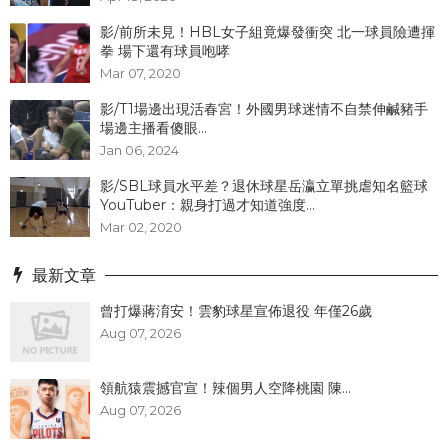
影/前所未見！HBL女子組竟爆發衝突 北一球員險遭揮
拳 場下還有球員咆哮
Mar 07, 2020
影/T1場邊出現活春宮！外國男球迷情不自禁伸鹹豬手
場邊主播看傻眼...
Jan 06, 2024
影/SBL球員水平差？退休球星岳瀛立單挑虐知名籃球
YouTuber：親身打過才知道強度...
Mar 02, 2020
最新文章
曾打爆蔣淯安！雲豹球星宣佈退役 年僅26歲
Aug 07, 2026
領航猿震撼官宣！辣個男人空降桃園 陳...
Aug 07, 2026