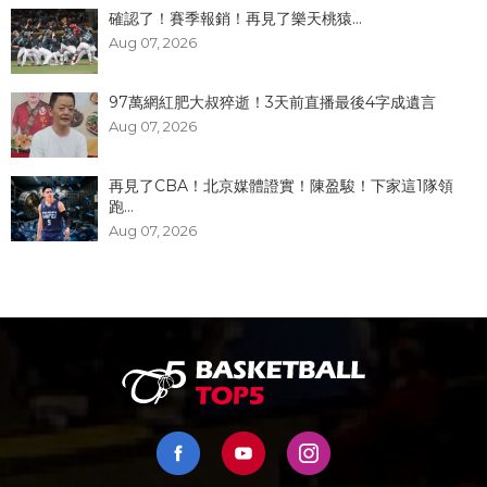
確認了！賽季報銷！再見了樂天桃猿...
Aug 07, 2026
97萬網紅肥大叔猝逝！3天前直播最後4字成遺言
Aug 07, 2026
再見了CBA！北京媒體證實！陳盈駿！下家這1隊領
跑...
Aug 07, 2026