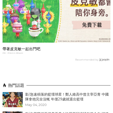
帶著皮克敏一起出門吧
PR・Pikmin Bloom
Recommended by
熱門話題
影/急速殞落的籃壇球星！鄭人維高中曾主宰亞青 中國
隊拿他完全沒輒 年僅29歲就退出籃壇
May 04, 2020