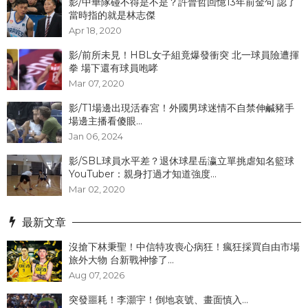
影/中華隊碰不得是不是？許晉哲回憶13年前金句 認了
當時指的就是林志傑
Apr 18, 2020
影/前所未見！HBL女子組竟爆發衝突 北一球員險遭揮
拳 場下還有球員咆哮
Mar 07, 2020
影/T1場邊出現活春宮！外國男球迷情不自禁伸鹹豬手
場邊主播看傻眼...
Jan 06, 2024
影/SBL球員水平差？退休球星岳瀛立單挑虐知名籃球
YouTuber：親身打過才知道強度...
Mar 02, 2020
最新文章
沒搶下林秉聖！中信特攻喪心病狂！瘋狂採買自由市場
旅外大物 台新戰神慘了...
Aug 07, 2026
突發噩耗！李灝宇！倒地哀號、畫面慎入...