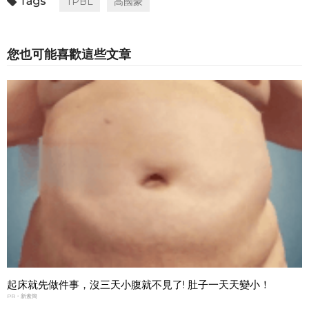
TPBL
高國豪
您也可能喜歡這些文章
起床就先做件事，沒三天小腹就不見了! 肚子一天天變小！
PR・新素簡