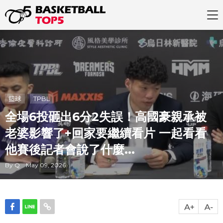
籃球
TPBL
全場6投砸出6分2失誤！高國豪親承被
老婆影響了+回家要繼續看片 一起看看
他賽後記者會說了什麼...
By Q May 09, 2026