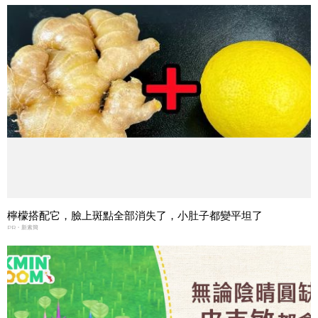
檸檬搭配它，臉上斑點全部消失了，小肚子都變平坦了
PR・新素簡