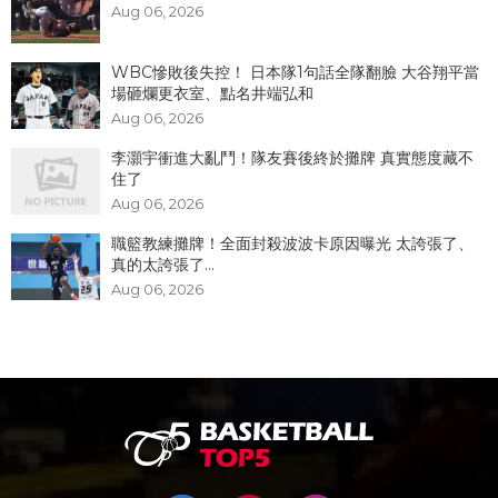
Aug 06, 2026
WBC慘敗後失控！ 日本隊1句話全隊翻臉 大谷翔平當
場砸爛更衣室、點名井端弘和
Aug 06, 2026
李灝宇衝進大亂鬥！隊友賽後終於攤牌 真實態度藏不
住了
Aug 06, 2026
職籃教練攤牌！全面封殺波波卡原因曝光 太誇張了、
真的太誇張了...
Aug 06, 2026