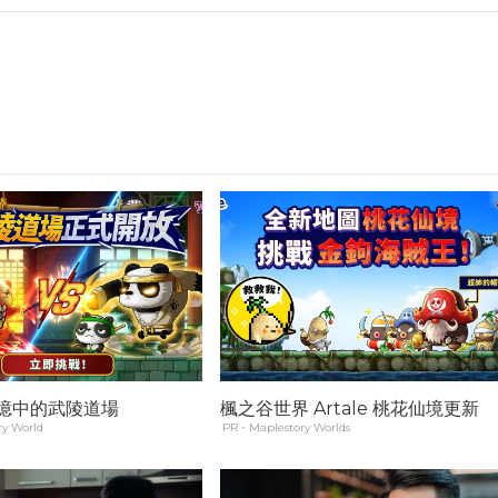
 記憶中的武陵道場
楓之谷世界 Artale 桃花仙境更新
y World
PR・Maplestory Worlds