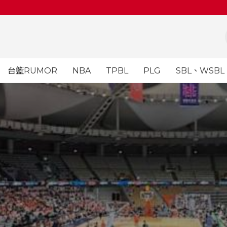
台籃RUMOR
NBA
TPBL
PLG
SBL、WSBL