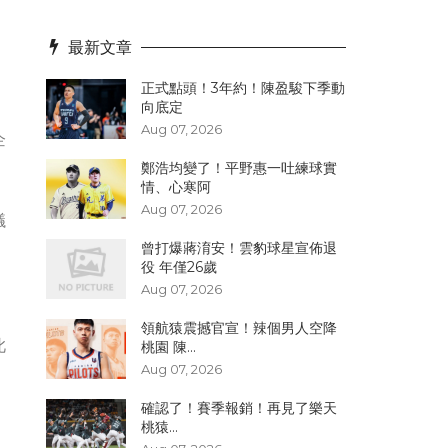
最新文章
正式點頭！3年約！陳盈駿下季動
向底定
。
Aug 07, 2026
企
鄭浩均變了！平野惠一吐練球實
情、心寒阿
Aug 07, 2026
議
。
曾打爆蔣淯安！雲豹球星宣佈退
役 年僅26歲
Aug 07, 2026
領航猿震撼官宣！辣個男人空降
此
桃園 陳...
Aug 07, 2026
確認了！賽季報銷！再見了樂天
桃猿...