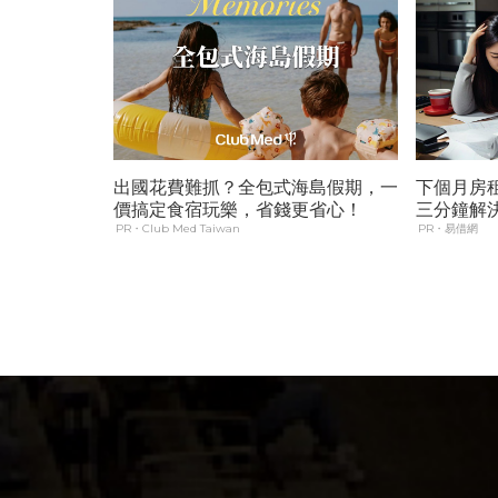
出國花費難抓？全包式海島假期，一
下個月房
價搞定食宿玩樂，省錢更省心！
三分鐘解
PR・Club Med Taiwan
PR・易借網