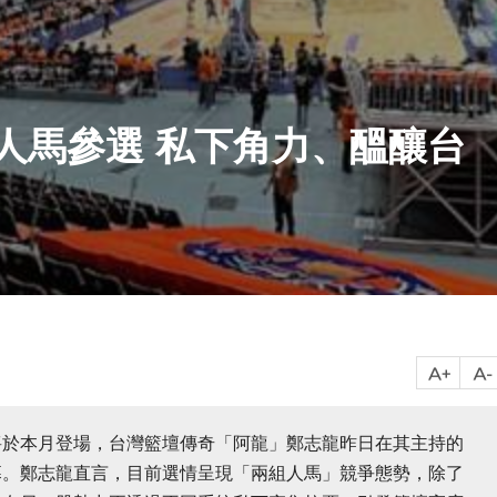
人馬參選 私下角力、醞釀台
將於本月登場，台灣籃壇傳奇「阿龍」鄭志龍昨日在其主持的
幕。鄭志龍直言，目前選情呈現「兩組人馬」競爭態勢，除了