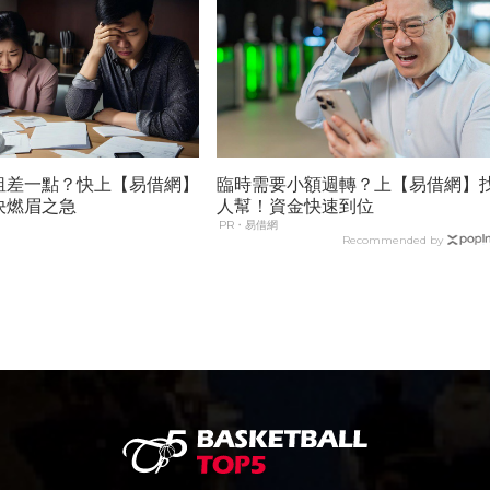
租差一點？快上【易借網】
臨時需要小額週轉？上【易借網】
決燃眉之急
人幫！資金快速到位
PR・易借網
Recommended by