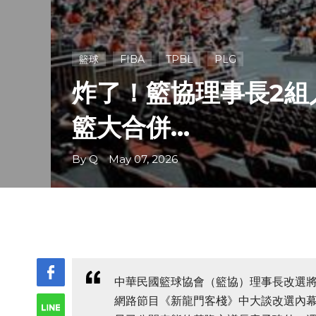
籃球
FIBA
TPBL
PLG
炸了！籃協理事長2組
籃大合併...
By Q May 07, 2026
中華民國籃球協會（籃協）理事長改選
網路節目《新龍門客棧》中大談改選內