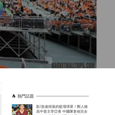
熱門話題
影/急速殞落的籃壇球星！鄭人維
高中曾主宰亞青 中國隊拿他完全