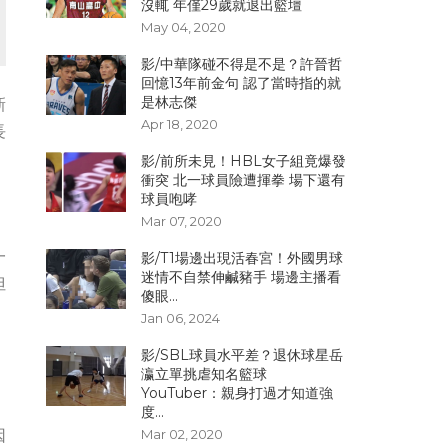
沒輒 年僅29歲就退出籃壇
May 04, 2020
影/中華隊碰不得是不是？許晉哲
回憶13年前金句 認了當時指的就
是林志傑
新
Apr 18, 2020
長
影/前所未見！HBL女子組竟爆發
衝突 北一球員險遭揮拳 場下還有
球員咆哮
Mar 07, 2020
一
影/T1場邊出現活春宮！外國男球
迷情不自禁伸鹹豬手 場邊主播看
但
傻眼...
Jan 06, 2024
影/SBL球員水平差？退休球星岳
瀛立單挑虐知名籃球
YouTuber：親身打過才知道強
度...
因
Mar 02, 2020