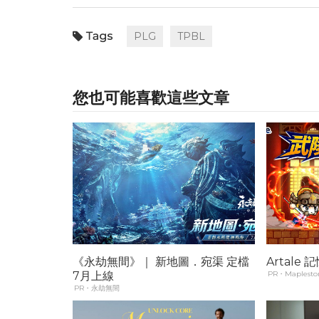
PLG
TPBL
您也可能喜歡這些文章
《永劫無間》｜ 新地圖．宛渠 定檔
Artale
7月上線
PR・Maplestor
PR・永劫無間