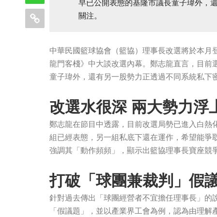
早已公開表態的基隆市議長童子瑋外，
關注。
中華民國籃球協會（籃協）理事長改選將於本月
龍門客棧》中大談改選內幕。鄭志龍直言，目前
童子瑋外，還有另一股勢力正透過不同系統私下
改選水很深 兩大勢力浮
鄭志龍在節目中透露，目前改選局勢已進入白熱
組已經表態，另一組私底下還在運作，希望能爭
強調其「動作頻頻」，顯示出籃協理事長寶座競
打破「球團兼裁判」假
針對過去傳出「球團經營者不宜擔任理事長」的
「假議題」，並以產業界工會為例，認為由理解