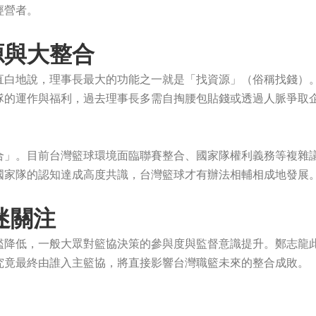
經營者。
源與大整合
直白地說，理事長最大的功能之一就是「找資源」（俗稱找錢）
隊的運作與福利，過去理事長多需自掏腰包貼錢或透過人脈爭取
合」。目前台灣籃球環境面臨聯賽整合、國家隊權利義務等複雜
國家隊的認知達成高度共識，台灣籃球才有辦法相輔相成地發展
迷關注
檻降低，一般大眾對籃協決策的參與度與監督意識提升。鄭志龍
究竟最終由誰入主籃協，將直接影響台灣職籃未來的整合成敗。