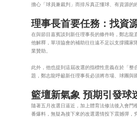
擔心「球員兼裁判」而排斥真正懂球、有資源的
理事長首要任務：找資
在與節目嘉賓談到新任理事長的條件時，鄭志龍
他解釋，單項協會的補助往往遠不足以支撐國家
業贊助。
此外，他也提到這屆改選的指標性意義在於「整
題，鄭志龍呼籲新任理事長必須將市場、球團與
籃壇新氣象 預期引發球
隨著五月改選日逼近，加上體育法修法後入會門
番爆料，無疑為接下來的改選選情投下震撼彈，