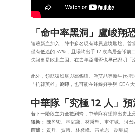
「命中率黑洞」盧峻翔
隨著新血加入，陣中多名現有球員處境尷尬。首
僅有低迷的 37%，且場均出手 12 次高居全
失誤更是敗北主因。在去年亞洲盃也早已證明「
此外，領航猿班底與高錦瑋、游艾喆等新生代控
「抗韓英雄」
劉錚
，也可能在鋒線好手與 CBA
中華隊「究極 12 人」
若下一階段主力全數到齊，中華隊有望排出史上
後衛：
陳盈駿、林庭謙、林秉聖、車侑城、阿巴
前鋒：
賀丹、賀博、林彥峰、雷蒙恩、胡瓏貿