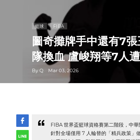
籃球
FIBA
圖奇攤牌手中還有7張
隊換血 盧峻翔等7人遭割
By Q Mar 03, 2026
FIBA 世界盃籃球資格賽第二階段，中華
針對全場僅用 7 人輪替的「精兵政策