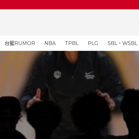
台籃RUMOR
NBA
TPBL
PLG
SBL、WSBL