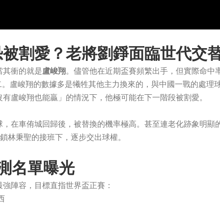
恐被割愛？老將劉錚面臨世代交
當其衝的就是
盧峻翔
。儘管他在近期盃賽頻繁出手，但實際命中
隊前二。盧峻翔的數據多是犧牲其他主力換來的，與中國一戰的處理
沒有盧峻翔也能贏」的情況下，他極可能在下一階段被割愛。
球，在車侑城回歸後，被替換的機率極高。甚至連老化跡象明顯
 大鎖林秉聖的接班下，逐步交出球權。
預測名單曝光
最強陣容，目標直指世界盃正賽：
西