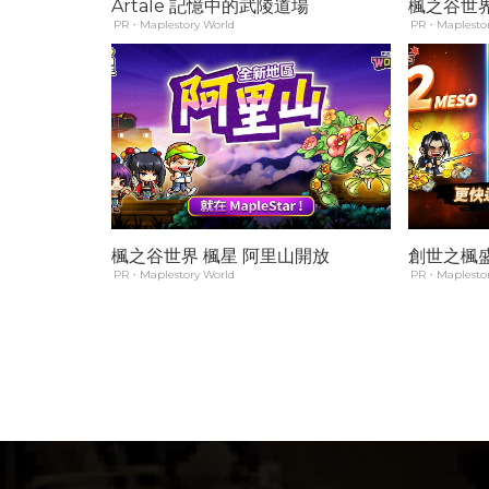
Artale 記憶中的武陵道場
楓之谷世界 
PR・Maplestory World
PR・Maplestor
楓之谷世界 楓星 阿里山開放
創世之楓
PR・Maplestory World
PR・Maplestor