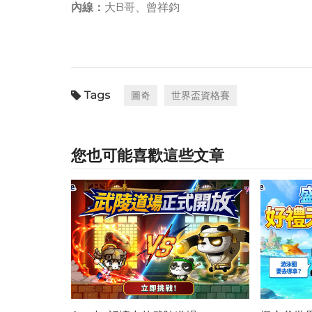
內線：
大B哥、曾祥鈞
圖奇
世界盃資格賽
您也可能喜歡這些文章