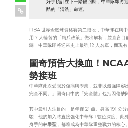
好手預計在下一階段回歸，中華隊即將迎
酷的「清洗」命運。
FIBA 世界盃籃球資格賽第二階段，中華隊在與中
用 7 人輪替的「精兵政策」做出解析，並直言
歸，中華隊即將迎來史上最強 12 人名單，而
圖奇預告大換血！NCA
勢接班
中華隊此次受限於傷病與學業，並非以最強陣容
完全不同。」圖奇口中的「完全體」包括因傷缺陣
其中最引人注目的，是年僅 21 歲、身高 191 公分
駿，他的加入將直接強化中華隊 1 號位深度。此外
身手的
林秉聖
，都將成為中華隊重整戰力的核心