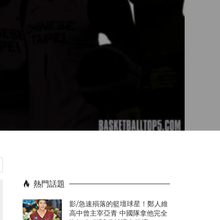
熱門話題
影/急速殞落的籃壇球星！鄭人維
高中曾主宰亞青 中國隊拿他完全