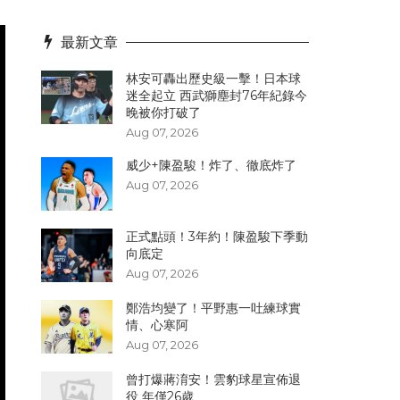
最新文章
林安可轟出歷史級一擊！日本球
迷全起立 西武獅塵封76年紀錄今
晚被你打破了
Aug 07, 2026
威少+陳盈駿！炸了、徹底炸了
Aug 07, 2026
正式點頭！3年約！陳盈駿下季動
向底定
Aug 07, 2026
鄭浩均變了！平野惠一吐練球實
情、心寒阿
Aug 07, 2026
曾打爆蔣淯安！雲豹球星宣佈退
役 年僅26歲