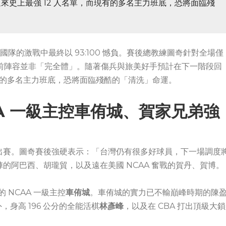
來史上最強 12 人名單，而現有的多名主力班底，恐將面臨殘
國隊的激戰中最終以 93:100 憾負。賽後總教練圖奇針對全場僅
目前陣容並非「完全體」。隨著傷兵與旅美好手預計在下一階段回
現有的多名主力班底，恐將面臨殘酷的「清洗」命運。
A 一級主控車侑城、賀家兄弟強
出賽。圖奇賽後強硬表示：「台灣仍有很多好球員，下一場調度
的阿巴西、胡瓏貿，以及遠在美國 NCAA 奮戰的賀丹、賀博。
的 NCAA 一級主控
車侑城
。車侑城的實力已不輸巔峰時期的陳
，身高 196 公分的全能活棋
林彥峰
，以及在 CBA 打出頂級大鎖
。