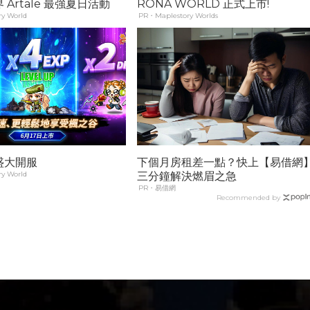
Artale 最強夏日活動
RONA WORLD 正式上市!
y World
PR・Maplestory Worlds
盛大開服
下個月房租差一點？快上【易借網
y World
三分鐘解決燃眉之急
PR・易借網
Recommended by