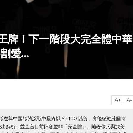
王牌！下一階段大完全體中華
愛...
隊在與中國隊的激戰中最終以 93:100 憾負。賽後總教練圖奇
」做出解析，並直言目前陣容並非「完全體」。隨著傷兵與旅美