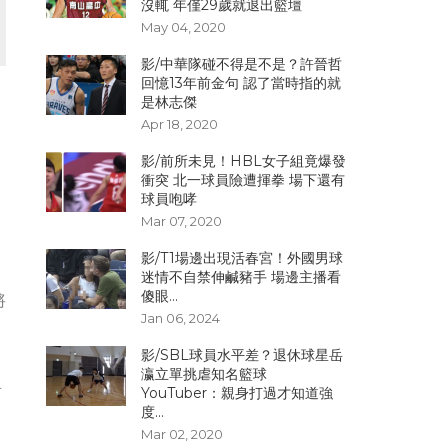
沒輒 年僅29歲就退出籃壇
May 04, 2020
影/中華隊碰不得是不是？許晉哲
回憶13年前金句 認了當時指的就
是林志傑
Apr 18, 2020
影/前所未見！HBL女子組竟爆發
衝突 北一球員險遭揮拳 場下還有
球員咆哮
Mar 07, 2020
影/T1場邊出現活春宮！外國男球
迷情不自禁伸鹹豬手 場邊主播看
傻眼...
將
Jan 06, 2024
影/SBL球員水平差？退休球星岳
瀛立單挑虐知名籃球
盈
YouTuber：親身打過才知道強
度...
Mar 02, 2020