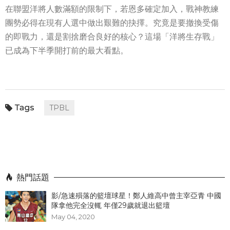
在聯盟洋將人數滿額的限制下，若恩多確定加入，戰神教練
團勢必得在現有人選中做出艱難的抉擇。究竟是要撤換受傷
的即戰力，還是割捨磨合良好的核心？這場「洋將生存戰」
已成為下半季開打前的最大看點。
TPBL
熱門話題
影/急速殞落的籃壇球星！鄭人維高中曾主宰亞青 中國
隊拿他完全沒輒 年僅29歲就退出籃壇
May 04, 2020