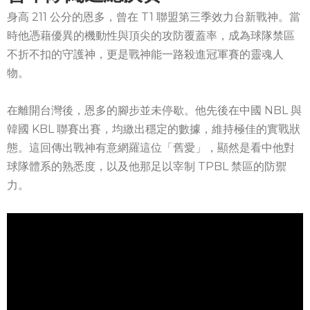
身高 211 公分的恩多，曾在 T1 聯盟第三季效力台新戰神。當
時他憑藉優異的機動性與頂尖的攻防覆蓋率，成為球隊禁區
不折不扣的守護神，更是戰神能一路殺進冠軍賽的靈魂人
物。
在離開台灣後，恩多的腳步並未停歇。他先後在中國 NBL 與
韓國 KBL 聯賽出賽，均繳出穩定的數據，維持極佳的實戰狀
態。這回傳出戰神有意網羅這位「舊愛」，顯然是看中他對
球隊體系的熟悉度，以及他那足以宰制 TPBL 禁區的防禦
力。