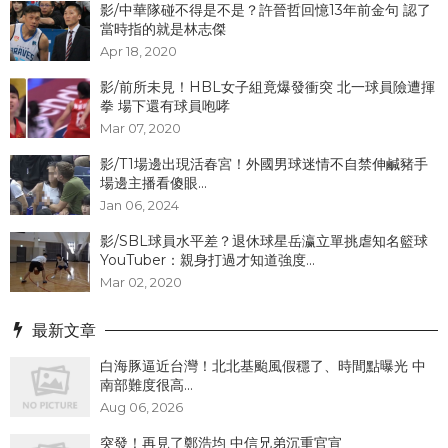
影/中華隊碰不得是不是？許晉哲回憶13年前金句 認了
當時指的就是林志傑
Apr 18, 2020
影/前所未見！HBL女子組竟爆發衝突 北一球員險遭揮
拳 場下還有球員咆哮
Mar 07, 2020
影/T1場邊出現活春宮！外國男球迷情不自禁伸鹹豬手
場邊主播看傻眼...
Jan 06, 2024
影/SBL球員水平差？退休球星岳瀛立單挑虐知名籃球
YouTuber：親身打過才知道強度...
Mar 02, 2020
最新文章
白海豚逼近台灣！北北基颱風假穩了、時間點曝光 中
南部難度很高...
Aug 06, 2026
突發！再見了鄭浩均 中信兄弟沉重官宣