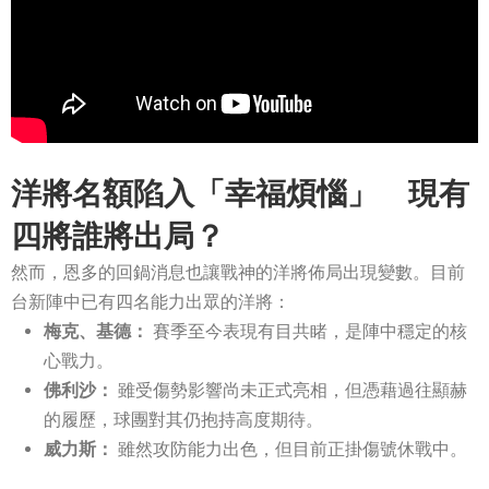
洋將名額陷入「幸福煩惱」 現有
四將誰將出局？
然而，恩多的回鍋消息也讓戰神的洋將佈局出現變數。目前
台新陣中已有四名能力出眾的洋將：
梅克、基德：
賽季至今表現有目共睹，是陣中穩定的核
心戰力。
佛利沙：
雖受傷勢影響尚未正式亮相，但憑藉過往顯赫
的履歷，球團對其仍抱持高度期待。
威力斯：
雖然攻防能力出色，但目前正掛傷號休戰中。