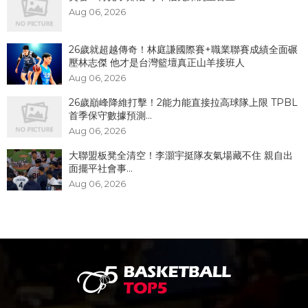
Aug 06, 2026
26歲就超越傳奇！林庭謙國際賽+職業聯賽成績全面碾
壓林志傑 他才是台灣籃壇真正山羊接班人
Aug 06, 2026
26歲巔峰降維打擊！2能力能直接拉高球隊上限 TPBL
首季保守數據預測...
Aug 06, 2026
大聯盟板凳全清空！李灝宇挺隊友氣場藏不住 親自出
面擺平社會事...
Aug 06, 2026