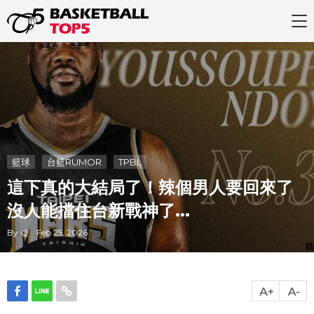
籃球
台籃RUMOR
TPBL
這下真的大結局了！辣個男人要回來了
沒人能擋住台新戰神了...
By Q Feb 25, 2026