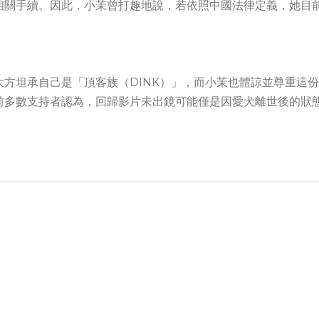
相關手續。因此，小茉曾打趣地說，若依照中國法律定義，她目
方坦承自己是「頂客族（DINK）」，而小茉也體諒並尊重這份
前多數支持者認為，回歸影片未出鏡可能僅是因愛犬離世後的狀