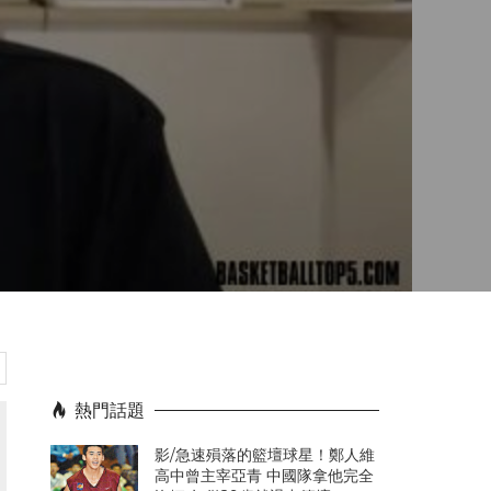
熱門話題
影/急速殞落的籃壇球星！鄭人維
高中曾主宰亞青 中國隊拿他完全