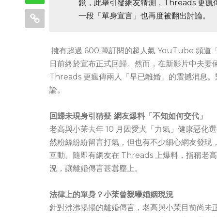
鏡，此舉引發網友猜測，Threads 
一段「單身宣言」也再度被翻出討論。
擁有超過 600 萬訂閱的超人氣 YouTube
日前終於宣布正式回歸。然而，在新影片中夫妻
Threads 更瘋傳兩人「早已離婚」的震撼消
論。
回歸未現身引猜疑 網友爆料「不知如何交代」
老高與小茉去年 10 月因愛犬「力氣」健康惡化選
然粉絲紛紛留言打氣，但也有不少細心網友發現
互動。隨即有網友在 Threads 上爆料，指
況，讓離婚傳言甚囂塵上。
法律上的單身？小茉曾親曝婚姻現況
針對沸沸揚揚的離婚傳言，老高與小茉目前尚未