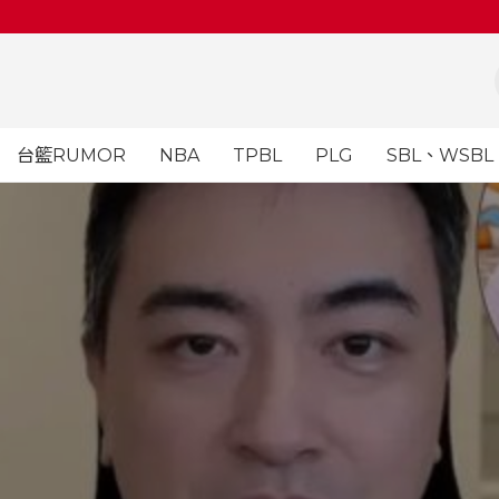
台籃RUMOR
NBA
TPBL
PLG
SBL、WSBL