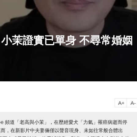
小茉證實已單身 不尋常婚姻
Tube 頻道「老高與小茉」，在歷經愛犬「力氣」罹癌病逝而停
然而，在新影片中夫妻倆僅以聲音現身、未如往常般合體出