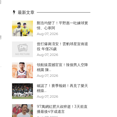
前
最新文章
鄭浩均變了！平野惠一吐練球實
情、心寒阿
Aug 07, 2026
態
曾打爆蔣淯安！雲豹球星宣佈退
役 年僅26歲
Aug 07, 2026
領航猿震撼官宣！辣個男人空降
桃園 陳...
Aug 07, 2026
確認了！賽季報銷！再見了樂天
桃猿...
Aug 07, 2026
97萬網紅肥大叔猝逝！3天前直
播最後4字成遺言