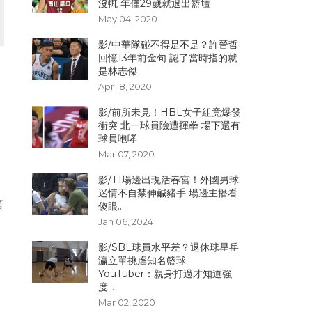
沒輒 年僅29歲就退出籃壇
May 04, 2020
影/中華隊碰不得是不是？許晉哲
回憶13年前金句 認了當時指的就
是林志傑
，
Apr 18, 2020
影/前所未見！HBL女子組竟爆發
衝突 北一球員險遭揮拳 場下還有
球員咆哮
Mar 07, 2020
影/T1場邊出現活春宮！外國男球
迷情不自禁伸鹹豬手 場邊主播看
音
傻眼...
Jan 06, 2024
影/SBL球員水平差？退休球星岳
瀛立單挑虐知名籃球
YouTuber：親身打過才知道強
度...
，
Mar 02, 2020