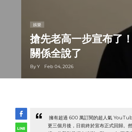
娛樂
搶先老高一步宣布了！
關係全說了
By Y Feb 04, 2026
擁有超過 600 萬訂閱的超人氣 You
更三個月後，日前終於宣布正式回歸。