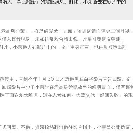
更瘋傳兩人「早已離婚」的震撼消息。對此，小茉過去在影片中的
 頻道「老高與小茉」，在歷經愛犬「力氣」罹癌病逝而停更三個月後
倆僅以聲音現身、未如往常般合體出鏡，此舉引發網友猜測，
息。對此，小茉過去在影片中的一段「單身宣言」也再度被翻出討
擇停更，直到今年 1 月 30 日才透過黑底白字影片宣告回歸。雖
，回歸影片中少了小茉坐在老高身旁聽故事的經典畫面，僅有聲
稱老高除了面對愛犬離世，還在思考如何向大眾交代「婚姻失敗」的現
正式回應。不過，資深粉絲翻出過往影片指出，小茉曾公開透露