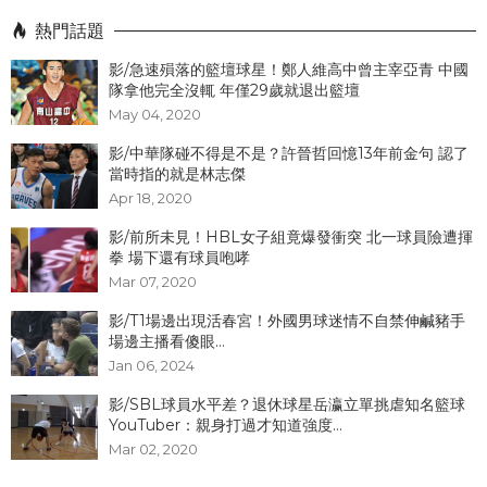
熱門話題
影/急速殞落的籃壇球星！鄭人維高中曾主宰亞青 中國
隊拿他完全沒輒 年僅29歲就退出籃壇
May 04, 2020
影/中華隊碰不得是不是？許晉哲回憶13年前金句 認了
當時指的就是林志傑
Apr 18, 2020
影/前所未見！HBL女子組竟爆發衝突 北一球員險遭揮
拳 場下還有球員咆哮
Mar 07, 2020
影/T1場邊出現活春宮！外國男球迷情不自禁伸鹹豬手
場邊主播看傻眼...
Jan 06, 2024
影/SBL球員水平差？退休球星岳瀛立單挑虐知名籃球
YouTuber：親身打過才知道強度...
Mar 02, 2020