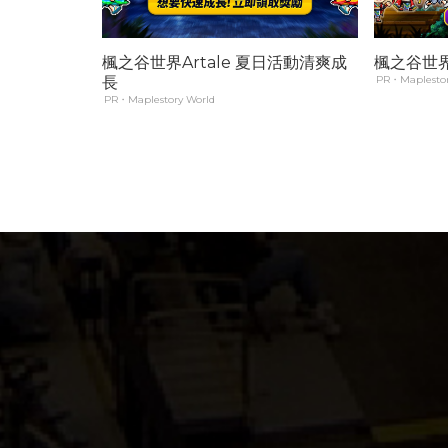
楓之谷世界Artale 夏日活動清爽成
楓之谷世界
長
PR・Maplestor
PR・Maplestory World