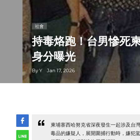
社會
持毒烙跑！台男慘死柬
身分曝光
By Y Jan 17, 2026
柬埔寨西哈努克省深夜發生一起涉及台
毒品的嫌疑人，展開圍捕行動時，嫌犯