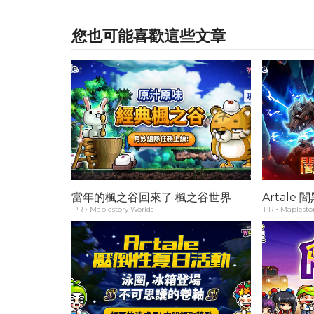
您也可能喜歡這些文章
當年的楓之谷回來了 楓之谷世界
Artale
PR・Maplestory Worlds
PR・Maplestor