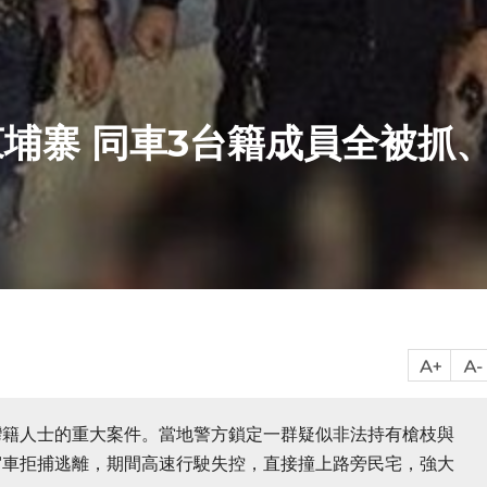
埔寨 同車3台籍成員全被抓
灣籍人士的重大案件。當地警方鎖定一群疑似非法持有槍枝與
駕車拒捕逃離，期間高速行駛失控，直接撞上路旁民宅，強大