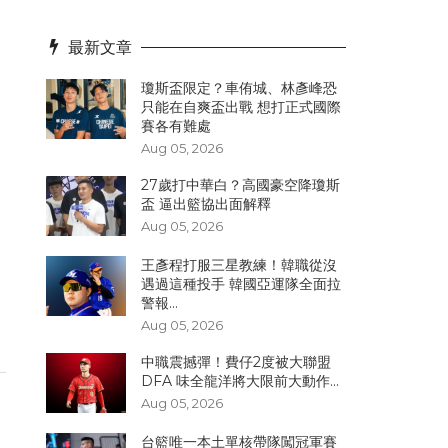
最新文章
瓊斯盃限定？車侑城、林彥峰恐
只能在自爽盃出戰 想打正式國際
賽各有難處
Aug 05, 2026
27歲打中華白？高國豪空降瓊斯
盃 逼出籃協出面解釋
Aug 05, 2026
王彥程打服三星教練！韓職從沒
遇過這種投手 韓國亞運隊全面拉
。
警報...
Aug 05, 2026
中職震撼彈！費仔2度被大聯盟
DFA 味全龍洋將大限前大動作...
Aug 05, 2026
台籃唯一本土單核帶隊闖冠軍賽