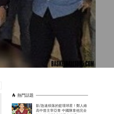
、
熱門話題
影/急速殞落的籃壇球星！鄭人維
高中曾主宰亞青 中國隊拿他完全