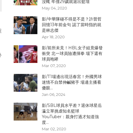
沒輒 年僅29歲就退出籃壇
May 04, 2020
影/中華隊碰不得是不是？許晉哲
回憶13年前金句 認了當時指的就
是林志傑
重
Apr 18, 2020
影/前所未見！HBL女子組竟爆發
衝突 北一球員險遭揮拳 場下還有
外
球員咆哮
Mar 07, 2020
影/T1場邊出現活春宮！外國男球
迷情不自禁伸鹹豬手 場邊主播看
傻眼...
Jan 06, 2024
影/SBL球員水平差？退休球星岳
瀛立單挑虐知名籃球
YouTuber：親身打過才知道強
度...
Mar 02, 2020