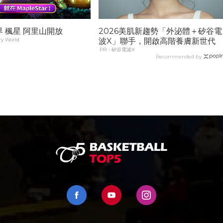
 楓星 阿里山開放
2026美肌新趨勢「外泌體＋矽谷電
y World
波X」聯手，開啟高階養膚新世代
PR・矽谷電波X
Recommended by