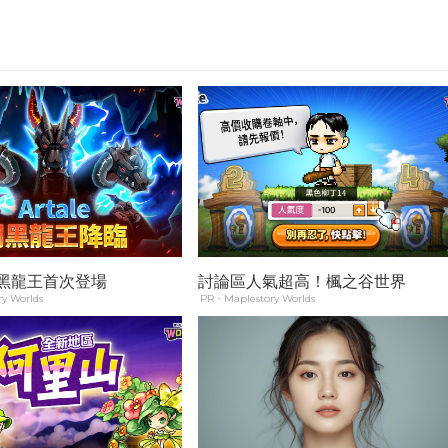
 闇黑龍王首次登場
討論區人氣超高！楓之谷世界
y Worlds
PR・Maplestory Worlds