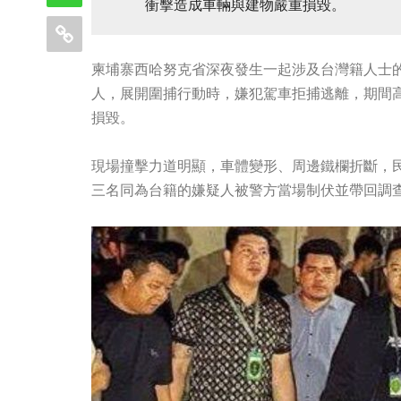
衝擊造成車輛與建物嚴重損毀。
柬埔寨西哈努克省深夜發生一起涉及台灣籍人士
人，展開圍捕行動時，嫌犯駕車拒捕逃離，期間
損毀。
現場撞擊力道明顯，車體變形、周邊鐵欄折斷，
三名同為台籍的嫌疑人被警方當場制伏並帶回調