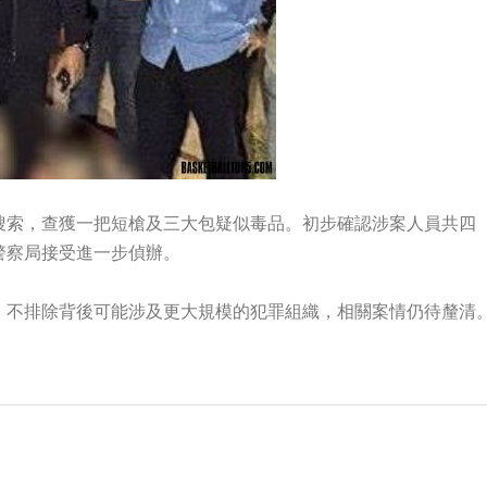
搜索，查獲一把短槍及三大包疑似毒品。初步確認涉案人員共四
警察局接受進一步偵辦。
，不排除背後可能涉及更大規模的犯罪組織，相關案情仍待釐清