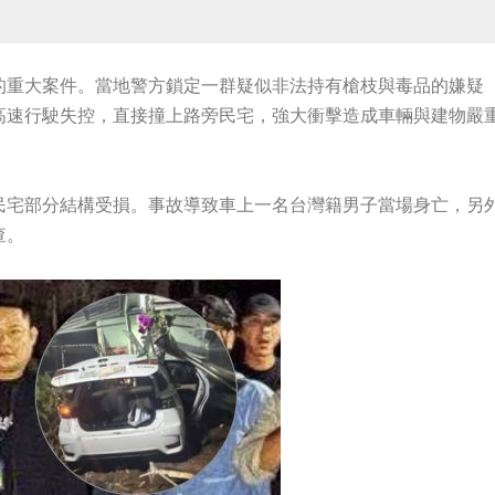
的重大案件。當地警方鎖定一群疑似非法持有槍枝與毒品的嫌疑
高速行駛失控，直接撞上路旁民宅，強大衝擊造成車輛與建物嚴
民宅部分結構受損。事故導致車上一名台灣籍男子當場身亡，另
查。