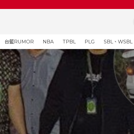
台籃RUMOR
NBA
TPBL
PLG
SBL、WSBL