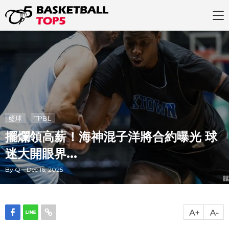
籃球
TPBL
擺爛領高薪！海神混子洋將合約曝光 球
迷大開眼界...
By Q Dec 16, 2025