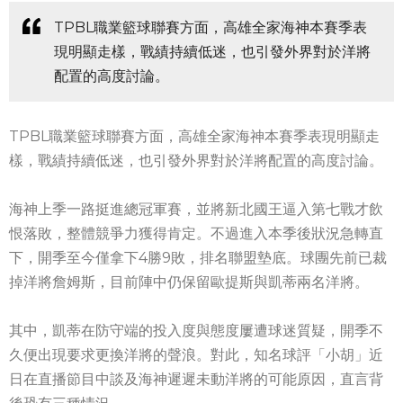
TPBL職業籃球聯賽方面，高雄全家海神本賽季表
現明顯走樣，戰績持續低迷，也引發外界對於洋將
配置的高度討論。
TPBL職業籃球聯賽方面，高雄全家海神本賽季表現明顯走
樣，戰績持續低迷，也引發外界對於洋將配置的高度討論。
海神上季一路挺進總冠軍賽，並將新北國王逼入第七戰才飲
恨落敗，整體競爭力獲得肯定。不過進入本季後狀況急轉直
下，開季至今僅拿下4勝9敗，排名聯盟墊底。球團先前已裁
掉洋將詹姆斯，目前陣中仍保留歐提斯與凱蒂兩名洋將。
其中，凱蒂在防守端的投入度與態度屢遭球迷質疑，開季不
久便出現要求更換洋將的聲浪。對此，知名球評「小胡」近
日在直播節目中談及海神遲遲未動洋將的可能原因，直言背