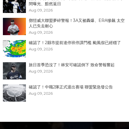
間曝光、黯然返日
Aug 09, 2026
鄧愷威大聯盟夢碎警報！3A又被轟爆、ERA慘飆 太空
人已失去耐心
Aug 09, 2026
確認了！2縣市提前達停班停課門檻 颱風假已經穩了
Aug 09, 2026
旅日首季恐沒了！林安可確認倒下 致命警報響起
Aug 09, 2026
確認了！中職2隊正式退出賽場 聯盟緊急發公告
Aug 09, 2026