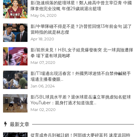
影/急速殞落的籃壇球星！鄭人維高中曾主宰亞青 中國
隊拿他完全沒輒 年僅29歲就退出籃壇
May 04, 2020
影/中華隊碰不得是不是？許晉哲回憶13年前金句 認了
當時指的就是林志傑
Apr 18, 2020
影/前所未見！HBL女子組竟爆發衝突 北一球員險遭揮
拳 場下還有球員咆哮
Mar 07, 2020
影/T1場邊出現活春宮！外國男球迷情不自禁伸鹹豬手
場邊主播看傻眼...
Jan 06, 2024
影/SBL球員水平差？退休球星岳瀛立單挑虐知名籃球
YouTuber：親身打過才知道強度...
Mar 02, 2020
最新文章
從育成奇兵到被註銷！阿部雄大夢碎富邦 速度送回時