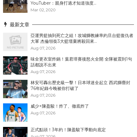
YouTuber：親身打過才知道強度...
Mar 02, 2020
最新文章
亞運男籃抽到死亡之組！攻城獅教練率約旦台籃復仇者
大軍 杰倫領銜3大籃壇棄將殺回來...
Aug 07, 2026
味全更衣室炸鍋！葉君璋賽後怒火全開 全隊被震到1句
話都說不出來
Aug 07, 2026
林安可轟出歷史級一擊！日本球迷全起立 西武獅塵封
76年紀錄今晚被你打破了
Aug 07, 2026
威少+陳盈駿！炸了、徹底炸了
Aug 07, 2026
正式點頭！3年約！陳盈駿下季動向底定
Aug 07, 2026