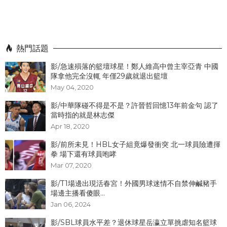
熱門話題
影/急速殞落的籃壇球星！鄭人維高中曾主宰亞青 中國
隊拿他完全沒輒 年僅29歲就退出籃壇
May 04, 2020
影/中華隊碰不得是不是？許晉哲回憶13年前金句 認了
當時指的就是林志傑
Apr 18, 2020
影/前所未見！HBL女子組竟爆發衝突 北一球員險遭揮
拳 場下還有球員咆哮
Mar 07, 2020
影/T1場邊出現活春宮！外國男球迷情不自禁伸鹹豬手
場邊主播看傻眼...
Jan 06, 2024
影/SBL球員水平差？退休球星岳瀛立單挑虐知名籃球