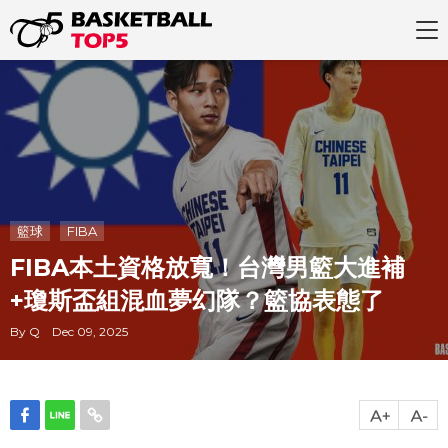
籃球
FIBA
FIBA本土資格放寬！台灣男籃大進補
+瓊斯盃組混血夢幻隊？籃協表態了
By Q Dec 09, 2025