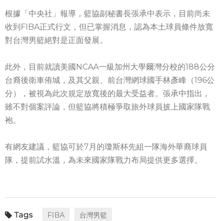
根據「中央社」報導，籃協副秘書長張承中表示，目前尚未
收到FIBA正式行文，但已掌握消息，認為本土球員條件放寬
對台灣男籃絕對是正面發展。
此外，目前就讀美國NCAA一級加州大學爾灣分校的188公分
台裔後衛車侑城，及其父親、前台灣網球國手林彥峰（196公
分），被視為此次規定放寬後的最大受益者。張承中指出，
雖不對個案評論，但籃協將積極爭取旅外球員披上國家隊戰
袍。
有網友建議，籃協可於7月的瓊斯杯先組一隊海外華裔球員
隊，提前試水溫，為未來國家隊戰力布局提供更多選擇。
FIBA
台灣男籃