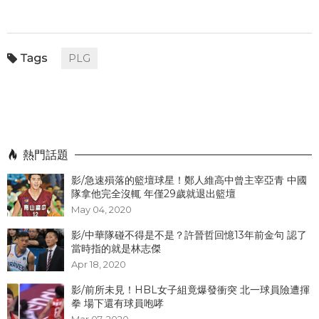
PLG
熱門話題
影/急速殞落的籃壇球星！鄭人維高中曾主宰亞青 中國
隊拿他完全沒輒 年僅29歲就退出籃壇
May 04, 2020
影/中華隊碰不得是不是？許晉哲回憶13年前金句 認了
當時指的就是林志傑
Apr 18, 2020
影/前所未見！HBL女子組竟爆發衝突 北一球員險遭揮
拳 場下還有球員咆哮
Mar 07, 2020