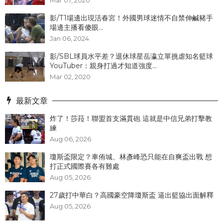
影/T1場邊出現活春宮！外國男球迷情不自禁伸鹹豬手
場邊主播看傻眼...
Jan 06, 2024
影/SBL球員水平差？退休球星岳瀛立單挑虐知名籃球
YouTuber：親身打過才知道強度...
Mar 02, 2020
最新文章
炸了！​莎菈！聯盟首支滿貫砲 這就是中信兄弟打擊教
練
Aug 06, 2026
瓊斯盃限定？車侑城、林彥峰恐只能在自爽盃出戰 想
打正式國際賽各有難處
Aug 05, 2026
27歲打中華白？高國豪空降瓊斯盃 逼出籃協出面解釋
Aug 05, 2026