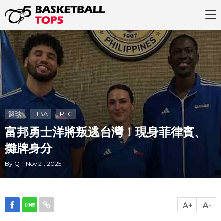
籃球
FIBA
PLG
富邦勇士洋將叛逃台灣！現身菲律賓、
攤牌身分
By Q Nov 21, 2025