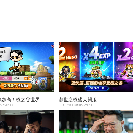
氣超高！楓之谷世界
創世之楓盛大開服
y Worlds
PR・Maplestory World