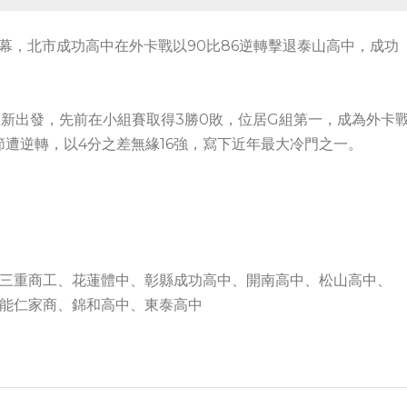
落幕，北市成功高中在外卡戰以90比86逆轉擊退泰山高中，成功
重新出發，先前在小組賽取得3勝0敗，位居G組第一，成為外卡
遭逆轉，以4分之差無緣16強，寫下近年最大冷門之一。
三重商工、花蓮體中、彰縣成功高中、開南高中、松山高中、
能仁家商、錦和高中、東泰高中