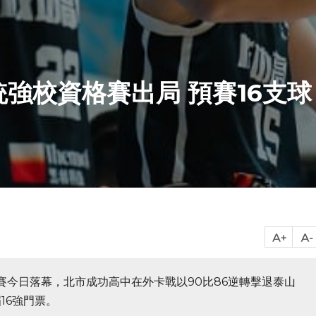
統強校資格賽出局 預賽16支球
格賽今日落幕，北市成功高中在外卡戰以90比86逆轉擊退泰山
16強門票。