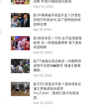
沒輒 年僅29歲就退出籃壇
May 04, 2020
影/中華隊碰不得是不是？許晉哲
回憶13年前金句 認了當時指的就
是林志傑
Apr 18, 2020
戰
影/前所未見！HBL女子組竟爆發
衝突 北一球員險遭揮拳 場下還有
球員咆哮
Mar 07, 2020
影/T1場邊出現活春宮！外國男球
迷情不自禁伸鹹豬手 場邊主播看
傻眼...
Jan 06, 2024
影/SBL球員水平差？退休球星岳
瀛立單挑虐知名籃球
YouTuber：親身打過才知道強
度...
Mar 02, 2020