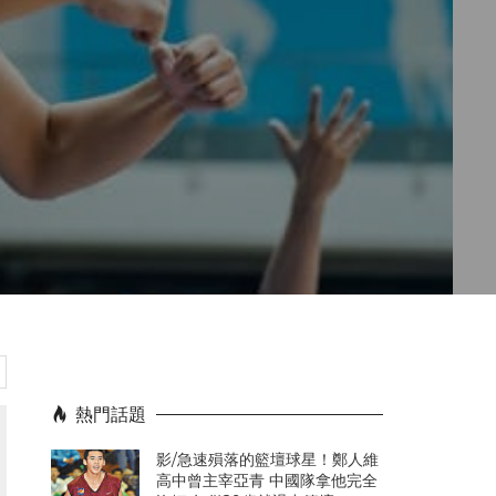
熱門話題
影/急速殞落的籃壇球星！鄭人維
高中曾主宰亞青 中國隊拿他完全