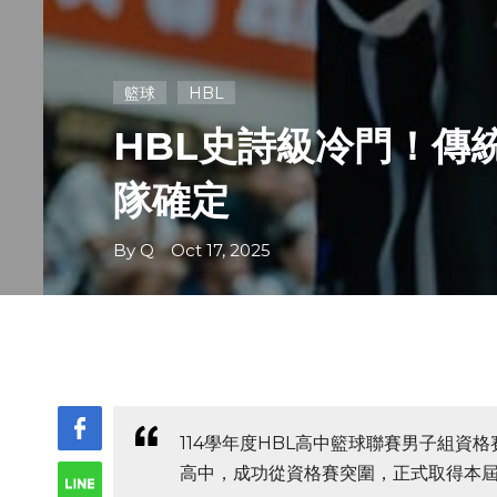
籃球
HBL
HBL史詩級冷門！傳
隊確定
By Q Oct 17, 2025
114學年度HBL高中籃球聯賽男子組資
高中，成功從資格賽突圍，正式取得本屆