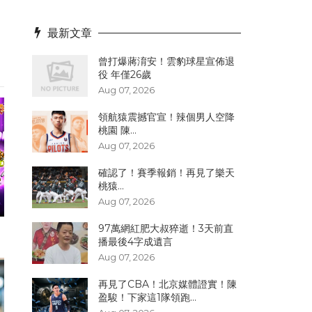
最新文章
曾打爆蔣淯安！雲豹球星宣佈退
役 年僅26歲
Aug 07, 2026
領航猿震撼官宣！辣個男人空降
桃園 陳...
Aug 07, 2026
確認了！賽季報銷！再見了樂天
桃猿...
Aug 07, 2026
97萬網紅肥大叔猝逝！3天前直
播最後4字成遺言
Aug 07, 2026
再見了CBA！北京媒體證實！陳
盈駿！下家這1隊領跑...