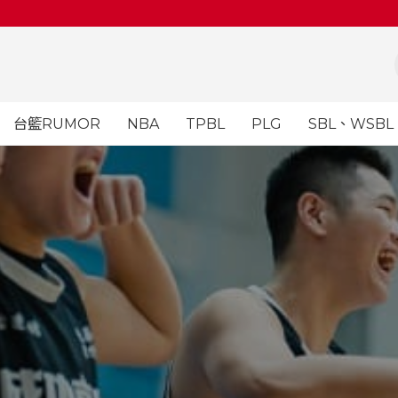
台籃RUMOR
NBA
TPBL
PLG
SBL、WSBL