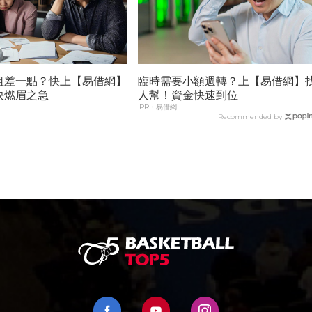
租差一點？快上【易借網】
臨時需要小額週轉？上【易借網】
決燃眉之急
人幫！資金快速到位
PR・易借網
Recommended by