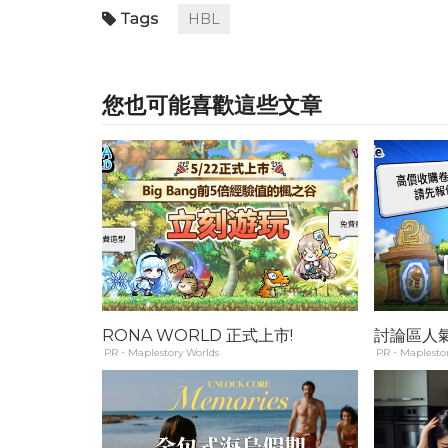
HBL
您也可能喜歡這些文章
RONA WORLD 正式上市!
討論區人
PR・Maplestory Worlds
PR・Maplestor