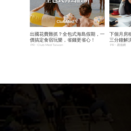
出國花費難抓？全包式海島假期，一
下個月房
價搞定食宿玩樂，省錢更省心！
三分鐘解
PR・Club Med Taiwan
PR・易借網