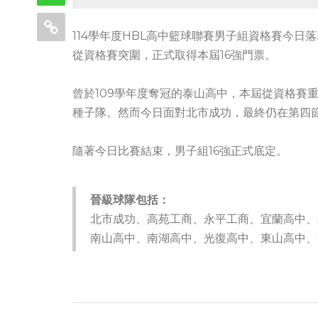
114學年度HBL高中籃球聯賽男子組資格賽今日
從資格賽突圍，正式取得本屆16強門票。
曾於109學年度奪冠的泰山高中，本屆從資格賽
種子隊。然而今日面對北市成功，最終仍在第四節
隨著今日比賽結束，男子組16強正式底定。
晉級球隊包括：
北市成功、高苑工商、永平工商、宜蘭高中、
南山高中、南湖高中、光復高中、東山高中、