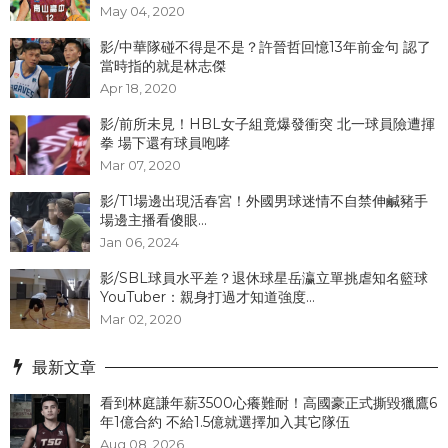
May 04, 2020
影/中華隊碰不得是不是？許晉哲回憶13年前金句 認了
當時指的就是林志傑
Apr 18, 2020
影/前所未見！HBL女子組竟爆發衝突 北一球員險遭揮
拳 場下還有球員咆哮
Mar 07, 2020
影/T1場邊出現活春宮！外國男球迷情不自禁伸鹹豬手
場邊主播看傻眼...
Jan 06, 2024
影/SBL球員水平差？退休球星岳瀛立單挑虐知名籃球
YouTuber：親身打過才知道強度...
Mar 02, 2020
最新文章
看到林庭謙年薪3500心癢難耐！高國豪正式撕毀獵鷹6
年1億合約 不給1.5億就選擇加入其它隊伍
Aug 08, 2026