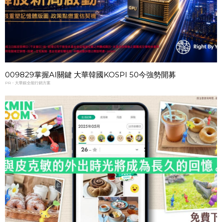
009829掌握AI關鍵 大華韓國KOSPI 50今強勢開募
PR・大華銀全能行銷方案