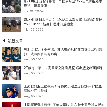
影/T1場邊出現活春宮！外國男球迷情不自禁伸鹹豬手
場邊主播看傻眼...
Jan 06, 2024
影/SBL球員水平差？退休球星岳瀛立單挑虐知名籃球
YouTuber：親身打過才知道強度...
Mar 02, 2020
最新文章
瓊斯盃限定？車侑城、林彥峰恐只能在自爽盃出戰 想
打正式國際賽各有難處
Aug 05, 2026
27歲打中華白？高國豪空降瓊斯盃 逼出籃協出面解釋
Aug 05, 2026
王彥程打服三星教練！韓職從沒遇過這種投手 韓國亞
運隊全面拉警報...
Aug 05, 2026
中職震撼彈！費仔2度被大聯盟DFA 味全龍洋將大限前