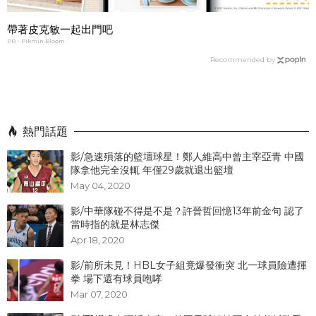
帶著皮克敏一起出門吧
PR・Pikmin Bloom
Recommended by
熱門話題
影/急速殞落的籃壇球星！鄭人維高中曾主宰亞青 中國
隊拿他完全沒輒 年僅29歲就退出籃壇
May 04, 2020
影/中華隊碰不得是不是？許晉哲回憶13年前金句 認了
當時指的就是林志傑
Apr 18, 2020
影/前所未見！HBL女子組竟爆發衝突 北一球員險遭揮
拳 場下還有球員咆哮
Mar 07, 2020