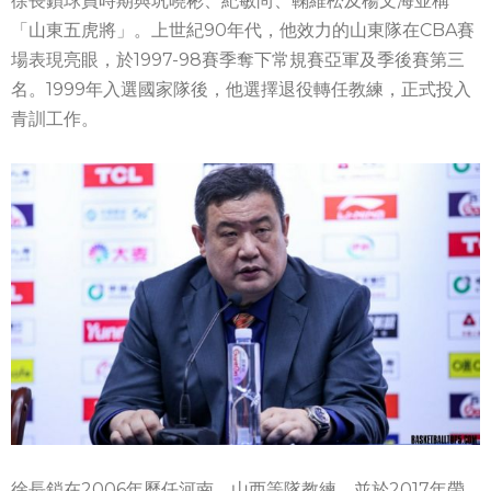
徐長鎖球員時期與巩曉彬、紀敏尚、鞠維松及楊文海並稱
「山東五虎將」。上世紀90年代，他效力的山東隊在CBA賽
場表現亮眼，於1997-98賽季奪下常規賽亞軍及季後賽第三
名。1999年入選國家隊後，他選擇退役轉任教練，正式投入
青訓工作。
徐長鎖在2006年歷任河南、山西等隊教練，並於2017年帶