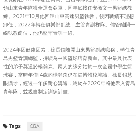
領山東青年隊獲全運會亞軍，同年底接任安徽文一男籃總教
練。2021年10月他回歸山東高速男籃執教，後因戰績不理想
卸任，2022年轉任俱樂部副總，主管青訓梯隊。儘管離開一
線執教崗位，他仍堅守青訓一線。
2024年因健康因素，徐長鎖離開山東男籃副總職務，轉任青
島男籃青訓總監，持續為中國籃球培育新血。其中最具代表
性的弟子莫過於楊瀚森。兩人的緣分始於一次全國中學生籃
球賽，當時年僅14歲的楊瀚森仍在淄博體校就讀。徐長鎖慧
眼識才，經過一年多耐心溝通，終於在2020年將他帶入青島
青年隊，並親自制定訓練計畫。
CBA