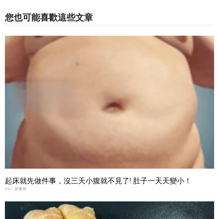
您也可能喜歡這些文章
起床就先做件事，沒三天小腹就不見了! 肚子一天天變小！
PR・新素簡