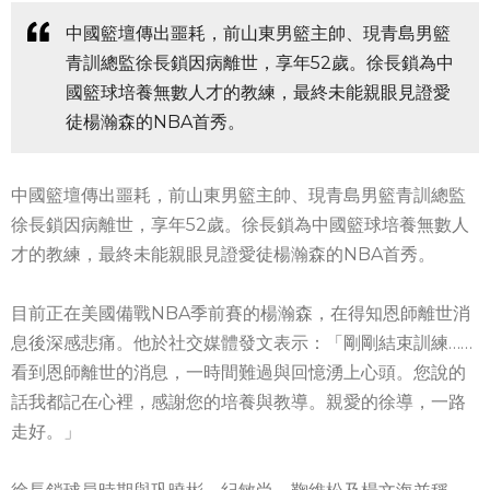
中國籃壇傳出噩耗，前山東男籃主帥、現青島男籃
青訓總監徐長鎖因病離世，享年52歲。徐長鎖為中
國籃球培養無數人才的教練，最終未能親眼見證愛
徒楊瀚森的NBA首秀。
中國籃壇傳出噩耗，前山東男籃主帥、現青島男籃青訓總監
徐長鎖因病離世，享年52歲。徐長鎖為中國籃球培養無數人
才的教練，最終未能親眼見證愛徒楊瀚森的NBA首秀。
目前正在美國備戰NBA季前賽的楊瀚森，在得知恩師離世消
息後深感悲痛。他於社交媒體發文表示：「剛剛結束訓練……
看到恩師離世的消息，一時間難過與回憶湧上心頭。您說的
話我都記在心裡，感謝您的培養與教導。親愛的徐導，一路
走好。」