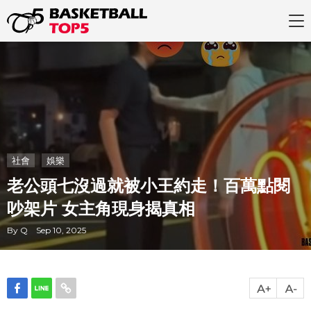
社會
娛樂
老公頭七沒過就被小王約走！百萬點閱
吵架片 女主角現身揭真相
By Q Sep 10, 2025