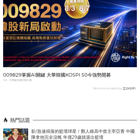
009829掌握AI關鍵 大華韓國KOSPI 50今強勢開募
PR・大華銀全能行銷方案
Recommended by
熱門話題
影/急速殞落的籃壇球星！鄭人維高中曾主宰亞青 中國
隊拿他完全沒輒 年僅29歲就退出籃壇