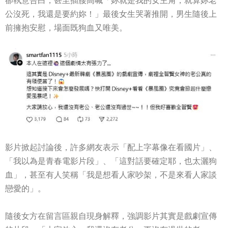
卻執意告白，甚至插腰高喊「妳就是我的女主角，就算妳老
公沒死，我還是要約妳！」最後女生哭著推開，男生隨後上
前擁抱安慰，場面既狗血又唯美。
影片掀起討論後，許多網友表示「配上字幕像在看國片」、
「我以為是青春電影片段」、「這對話要確定耶，也太灑狗
血」，甚至有人笑稱「我是想看人家吵架，不是來看人家談
戀愛的」。
隨後女方在留言區親自現身解釋，強調影片其實是戲劇宣傳