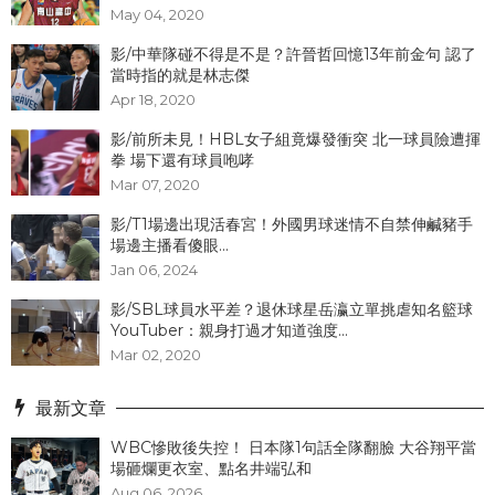
May 04, 2020
影/中華隊碰不得是不是？許晉哲回憶13年前金句 認了
當時指的就是林志傑
Apr 18, 2020
影/前所未見！HBL女子組竟爆發衝突 北一球員險遭揮
拳 場下還有球員咆哮
Mar 07, 2020
影/T1場邊出現活春宮！外國男球迷情不自禁伸鹹豬手
場邊主播看傻眼...
Jan 06, 2024
影/SBL球員水平差？退休球星岳瀛立單挑虐知名籃球
YouTuber：親身打過才知道強度...
Mar 02, 2020
最新文章
WBC慘敗後失控！ 日本隊1句話全隊翻臉 大谷翔平當
場砸爛更衣室、點名井端弘和
Aug 06, 2026