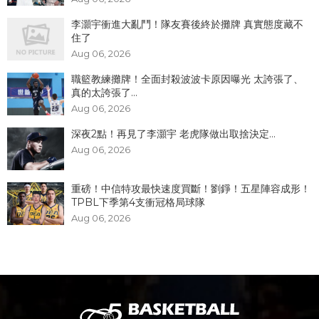
李灝宇衝進大亂鬥！隊友賽後終於攤牌 真實態度藏不
住了
Aug 06, 2026
職籃教練攤牌！全面封殺波波卡原因曝光 太誇張了、
真的太誇張了...
Aug 06, 2026
深夜2點！再見了李灝宇 老虎隊做出取捨決定...
Aug 06, 2026
重磅！中信特攻最快速度買斷！劉錚！五星陣容成形！
TPBL下季第4支衝冠格局球隊
Aug 06, 2026