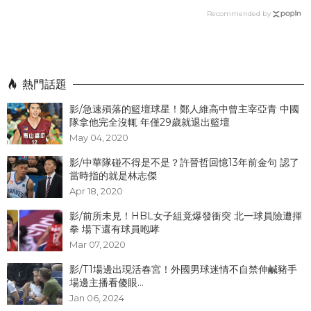
Recommended by
熱門話題
影/急速殞落的籃壇球星！鄭人維高中曾主宰亞青 中國
隊拿他完全沒輒 年僅29歲就退出籃壇
May 04, 2020
影/中華隊碰不得是不是？許晉哲回憶13年前金句 認了
當時指的就是林志傑
Apr 18, 2020
影/前所未見！HBL女子組竟爆發衝突 北一球員險遭揮
拳 場下還有球員咆哮
Mar 07, 2020
影/T1場邊出現活春宮！外國男球迷情不自禁伸鹹豬手
場邊主播看傻眼...
Jan 06, 2024