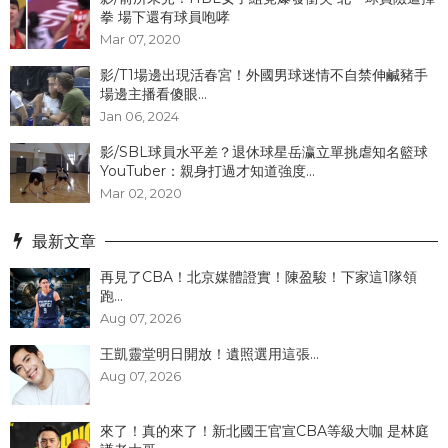
拳 場下還有球員咆哮
Mar 07, 2020
影/T1場邊出現活春宮！外國男球迷情不自禁伸鹹豬手
場邊主播看傻眼...
Jan 06, 2024
影/SBL球員水平差？退休球星岳瀛立單挑虐知名籃球
YouTuber：親身打過才知道強度...
Mar 02, 2020
最新文章
再見了CBA！北京媒體證實！陳盈駿！下家這1隊領
跑...
Aug 07, 2026
王凱靈堂明日開放！遺照選用這張...
Aug 07, 2026
來了！真的來了！新北國王官宣CBA等級大咖 是林庭