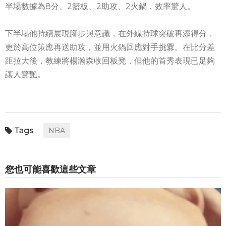
半場數據為8分、2籃板、2助攻、2火鍋，效率驚人。
下半場他持續展現腳步與意識，在外線持球突破再添得分，
更於高位策應再送助攻，並用火鍋回應對手挑釁。在比分差
距拉大後，教練將楊瀚森收回板凳，但他的首秀表現已足夠
讓人驚艷。
NBA
您也可能喜歡這些文章