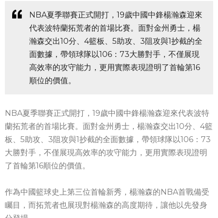
NBA夏季聯賽正式開打，19歲中國中鋒楊瀚森迎來
代表波特蘭拓荒者的首場比賽。面對金州勇士，楊
瀚森交出10分、4籃板、5助攻、3阻攻與1抄截的全
面數據，帶領球隊以106：73大勝對手，不僅展現
高效率的攻守能力，更用實際表現證明了首輪第16
順位的價值。
NBA夏季聯賽正式開打，19歲中國中鋒楊瀚森迎來代表波特
蘭拓荒者的首場比賽。面對金州勇士，楊瀚森交出10分、4籃
板、5助攻、3阻攻與1抄截的全面數據，帶領球隊以106：73
大勝對手，不僅展現高效率的攻守能力，更用實際表現證明
了首輪第16順位的價值。
作為中國籃球史上第三位首輪新秀，楊瀚森的NBA首戰備受
矚目，而拓荒者也展現對楊瀚森的高度期待，讓他以先發身