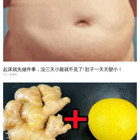
起床就先做件事，沒三天小腹就不見了! 肚子一天天變小！
PR・新素簡