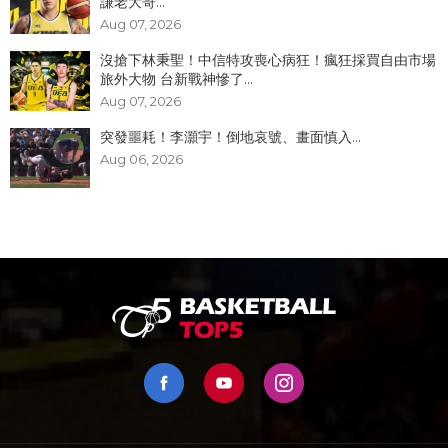
謙老大哥...
Aug 07, 2026
沒搶下林秉聖！中信特攻喪心病狂！瘋狂採買自由市場
旅外大物 台新戰神慘了...
Aug 07, 2026
突發噩耗！李灝宇！倒地哀號、畫面慎入...
Aug 06, 2026