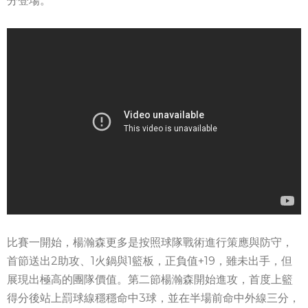
分登場。
比賽一開始，楊瀚森更多是按照球隊戰術進行策應與防守，
首節送出2助攻、1火鍋與1籃板，正負值+19，雖未出手，但
展現出極高的團隊價值。第二節楊瀚森開始進攻，首度上籃
得分後站上罰球線穩穩命中3球，並在半場前命中外線三分，