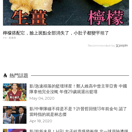
檸檬搭配它，臉上斑點全部消失了，小肚子都變平坦了
PR・新素簡
Recommended by
熱門話題
影/急速殞落的籃壇球星！鄭人維高中曾主宰亞青 中國
隊拿他完全沒輒 年僅29歲就退出籃壇
May 04, 2020
影/中華隊碰不得是不是？許晉哲回憶13年前金句 認了
當時指的就是林志傑
Apr 18, 2020
影/前所未見！HBL女子組竟爆發衝突 北一球員險遭揮