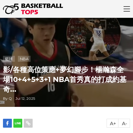
籃球
NBA
影/各種高位策應+夢幻腳步！楊瀚森全
場10+4+5+3+1 NBA首秀真的打成約基
奇...
By Q Jul 12, 2025