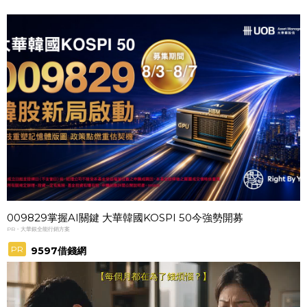
009829掌握AI關鍵 大華韓國KOSPI 50今強勢開募
PR・大華銀全能行銷方案
PR
9597借錢網