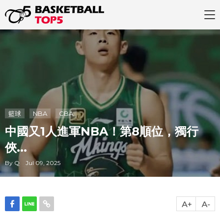
籃球
NBA
CBA
中國又1人進軍NBA！第8順位，獨行
俠...
By Q Jul 09, 2025