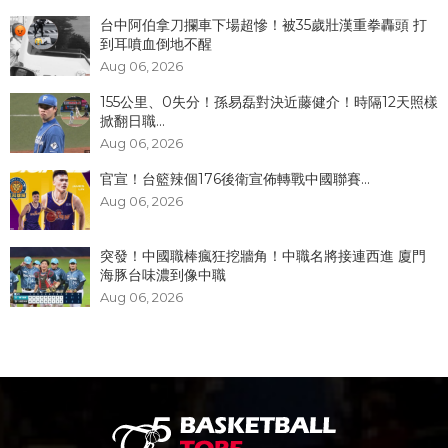
台中阿伯拿刀攔車下場超慘！被35歲壯漢重拳轟頭 打
到耳噴血倒地不醒
Aug 06, 2026
155公里、0失分！孫易磊對決近藤健介！時隔12天照樣
掀翻日職...
Aug 06, 2026
官宣！台籃辣個176後衛宣佈轉戰中國聯賽...
Aug 06, 2026
突發！中國職棒瘋狂挖牆角！中職名將接連西進 廈門
海豚台味濃到像中職
Aug 06, 2026