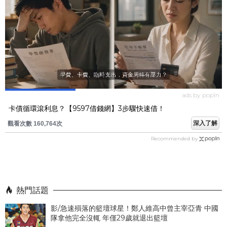
ads by popIn
卡債循環滾利息？【9597借錢網】3步驟快速借！
深入了解
觀看次數 160,764次
Recommended by
熱門話題
影/急速殞落的籃壇球星！鄭人維高中曾主宰亞青 中國
隊拿他完全沒輒 年僅29歲就退出籃壇