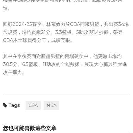
機會在G聯賽接受更高強度的對抗與鍛鍊，繼續朝NBA邁
進。
回顧2024-25賽季，林葳效力於CBA同曦男籃，共出賽34場
常規賽，場均貢獻21分、3.3籃板、5助攻與1.4抄截，榮登
CBA本土球員得分王，成績亮眼。
其中在季後賽面對新疆男籃的兩場硬仗中，他更繳出場均
30.5分、6.5籃板、11助攻的全能數據，展現大心臟與強大進
攻主宰力。
CBA
NBA
您也可能喜歡這些文章