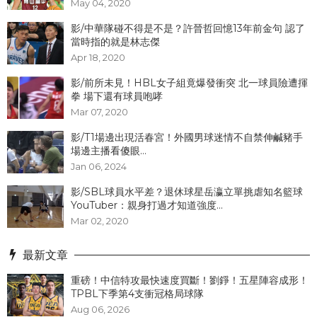
May 04, 2020
影/中華隊碰不得是不是？許晉哲回憶13年前金句 認了
當時指的就是林志傑
Apr 18, 2020
影/前所未見！HBL女子組竟爆發衝突 北一球員險遭揮
拳 場下還有球員咆哮
Mar 07, 2020
影/T1場邊出現活春宮！外國男球迷情不自禁伸鹹豬手
場邊主播看傻眼...
Jan 06, 2024
影/SBL球員水平差？退休球星岳瀛立單挑虐知名籃球
YouTuber：親身打過才知道強度...
Mar 02, 2020
最新文章
重磅！中信特攻最快速度買斷！劉錚！五星陣容成形！
TPBL下季第4支衝冠格局球隊
Aug 06, 2026