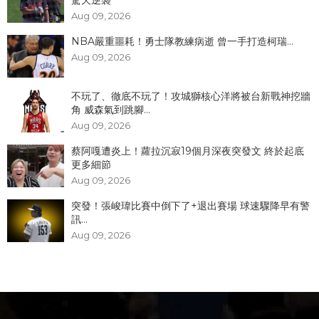
Aug 09, 2026
NBA嚴重噩耗！勇士隊教練病逝 曾一手打造柯瑞...
Aug 09, 2026
不玩了、徹底不玩了！攻城獅核心洋將被台新戰神挖牆
角 威森氣到跳腳...
Aug 09, 2026
蔡阿嘎遭炎上！蘿拉沉寂19個月深夜突發文 終於起底
更多細節
Aug 09, 2026
突發！張峻瑋比賽中倒下了+退出賽場 球速驟降早有警
訊...
Aug 09, 2026