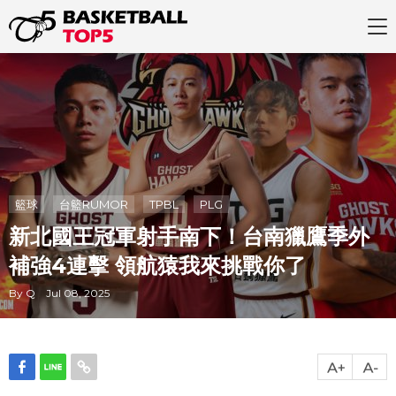
籃球
台籃RUMOR
TPBL
PLG
新北國王冠軍射手南下！台南獵鷹季外
補強4連擊 領航猿我來挑戰你了
By Q Jul 08, 2025