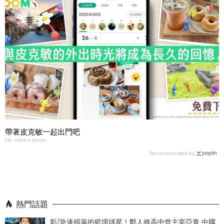
帶著皮克敏一起出門吧
PR・Pikmin Bloom
Recommended by
熱門話題
影/急速殞落的籃壇球星！鄭人維高中曾主宰亞青 中國