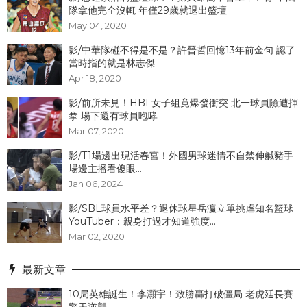
隊拿他完全沒輒 年僅29歲就退出籃壇
May 04, 2020
影/中華隊碰不得是不是？許晉哲回憶13年前金句 認了
當時指的就是林志傑
Apr 18, 2020
影/前所未見！HBL女子組竟爆發衝突 北一球員險遭揮
拳 場下還有球員咆哮
Mar 07, 2020
影/T1場邊出現活春宮！外國男球迷情不自禁伸鹹豬手
場邊主播看傻眼...
Jan 06, 2024
影/SBL球員水平差？退休球星岳瀛立單挑虐知名籃球
YouTuber：親身打過才知道強度...
Mar 02, 2020
最新文章
10局英雄誕生！李灝宇！致勝轟打破僵局 老虎延長賽
驚天逆襲