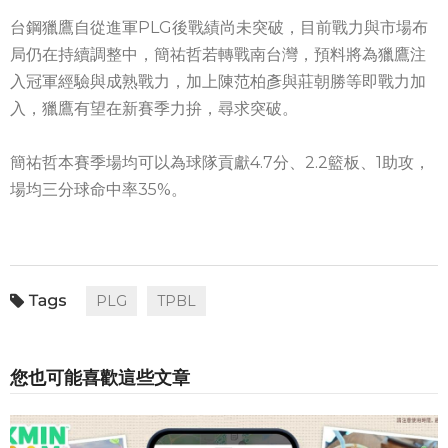
台鋼獵鷹自從進軍PLG後戰績尚未突破，目前戰力與市場布
局仍在持續調整中，簡祐哲若轉戰南台灣，預料將為獵鷹注
入冠軍經驗與成熟戰力，加上陳范柏彥與莊朝勝等即戰力加
入，獵鷹有望在新賽季力拚，尋求突破。
簡祐哲本賽季場均可以為球隊貢獻4.7分、2.2籃板、1助攻，
場均三分球命中率35%。
PLG
TPBL
您也可能喜歡這些文章