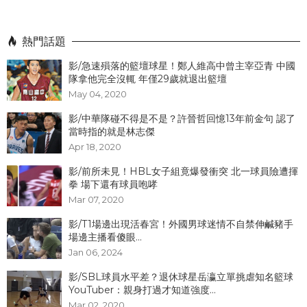
熱門話題
影/急速殞落的籃壇球星！鄭人維高中曾主宰亞青 中國
隊拿他完全沒輒 年僅29歲就退出籃壇
May 04, 2020
影/中華隊碰不得是不是？許晉哲回憶13年前金句 認了
當時指的就是林志傑
Apr 18, 2020
影/前所未見！HBL女子組竟爆發衝突 北一球員險遭揮
拳 場下還有球員咆哮
Mar 07, 2020
影/T1場邊出現活春宮！外國男球迷情不自禁伸鹹豬手
場邊主播看傻眼...
Jan 06, 2024
影/SBL球員水平差？退休球星岳瀛立單挑虐知名籃球
YouTuber：親身打過才知道強度...
Mar 02, 2020