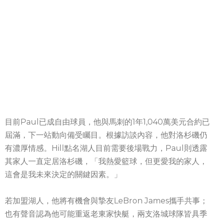
目前Paul已成自由球員，他與馬刺的1年1,040萬美元合約已
屆滿，下一站動向備受矚目。根據訪談內容，他對洛杉磯仍
有濃厚情感。Hill點名湖人目前需要後場戰力，Paul則透露
其家人一直定居洛杉磯，「我熱愛籃球，但更愛我的家人，
這會是我未來決定的關鍵因素。」
若加盟湖人，他將有機會與摯友LeBron James攜手共事；
也有聲音認為他可能重返老東家快艇，兩支洛城球隊皆具季