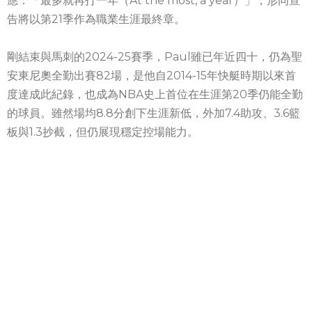
應：「最多就再打一年（At the most, a year）」，形同宣
告將以第21季作為職業生涯最終章。
剛結束與馬刺的2024-25賽季，Paul雖已年近四十，仍為聖
安東尼奧全勤出賽82場，是他自2014-15年快艇時期以來首
度達成此紀錄，也成為NBA史上首位在生涯第20季仍能全勤
的球員。雖然場均8.8分創下生涯新低，外加7.4助攻、3.6籃
板與1.3抄截，但仍展現穩定控場能力。