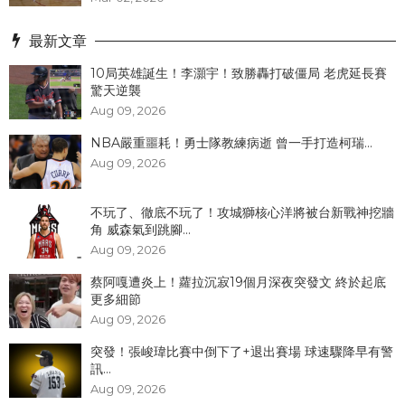
最新文章
10局英雄誕生！李灝宇！致勝轟打破僵局 老虎延長賽
驚天逆襲
Aug 09, 2026
NBA嚴重噩耗！勇士隊教練病逝 曾一手打造柯瑞...
Aug 09, 2026
不玩了、徹底不玩了！攻城獅核心洋將被台新戰神挖牆
角 威森氣到跳腳...
Aug 09, 2026
蔡阿嘎遭炎上！蘿拉沉寂19個月深夜突發文 終於起底
更多細節
Aug 09, 2026
突發！張峻瑋比賽中倒下了+退出賽場 球速驟降早有警
訊...
Aug 09, 2026