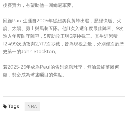
後賽實力，有望助他一圓總冠軍夢。
回顧Paul生涯自2005年從紐奧良黃蜂出發，歷經快艇、火
箭、太陽、勇士與馬刺五隊。他11次入選年度最佳陣容、9次
進入年度防守陣容，5度助攻王與6度抄截王。其生涯累積
12,499次助攻與2,717次抄截，皆為現役之最，分別僅次於歷
史第一的John Stockton。
若2025-26年成為Paul的告別巡演球季，無論最終落腳何
處，勢必成為球迷矚目的焦點。
NBA