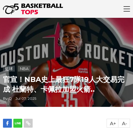
籃球
NBA
官宣！NBA史上最狂7隊19人大交易完
成 杜蘭特、卡佩拉加盟火箭..
By Q Jul 07, 2025