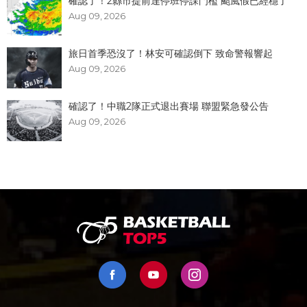
確認了！2縣市提前達停班停課門檻 颱風假已經穩了
Aug 09, 2026
旅日首季恐沒了！林安可確認倒下 致命警報響起
Aug 09, 2026
確認了！中職2隊正式退出賽場 聯盟緊急發公告
Aug 09, 2026