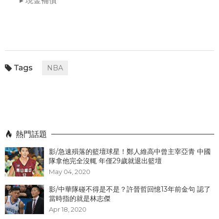
▸ 現金補償
NBA
熱門話題
影/急速殞落的籃壇球星！鄭人維高中曾主宰亞青 中國
隊拿他完全沒輒 年僅29歲就退出籃壇
May 04, 2020
影/中華隊碰不得是不是？許晉哲回憶13年前金句 認了
當時指的就是林志傑
Apr 18, 2020