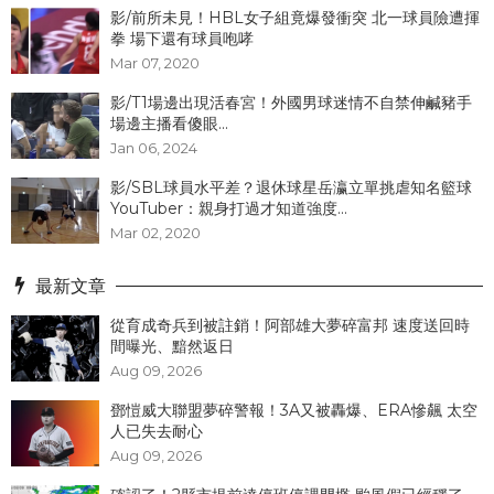
影/前所未見！HBL女子組竟爆發衝突 北一球員險遭揮
拳 場下還有球員咆哮
Mar 07, 2020
影/T1場邊出現活春宮！外國男球迷情不自禁伸鹹豬手
場邊主播看傻眼...
Jan 06, 2024
影/SBL球員水平差？退休球星岳瀛立單挑虐知名籃球
YouTuber：親身打過才知道強度...
Mar 02, 2020
最新文章
從育成奇兵到被註銷！阿部雄大夢碎富邦 速度送回時
間曝光、黯然返日
Aug 09, 2026
鄧愷威大聯盟夢碎警報！3A又被轟爆、ERA慘飆 太空
人已失去耐心
Aug 09, 2026